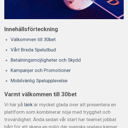
Innehållsförteckning
Välkommen till 30bet
Vårt Breda Spelutbud
Betalningsmöjligheter och Skydd
Kampanjer och Promotioner
Mobilvänlig Spelupplevelse
Varmt välkommen till 30bet
Vi här på
länk
är mycket glada över att presentera en
plattform som kombinerar nöje med trygghet och
trovärdighet. Ända sedan vår start har teamet jobbat
hårt för att skapa en miljö där svenska spelare känner