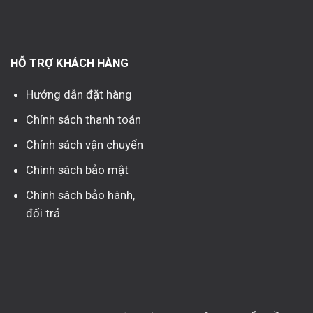
HỖ TRỢ KHÁCH HÀNG
Hướng dẫn đặt hàng
Chính sách thanh toán
Chính sách vận chuyển
Chính sách bảo mật
Chính sách bảo hành,
đổi trả