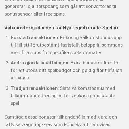
genererar lojalitetspoäng som går att konverteras till
bonuspengar eller free spins.
Välkomsterbjudanden för Nya registrerade Spelare
Första transaktionen:
Frikostig välkomstbonus upp
till till ett förutbestämt fastställt belopp tillsammans
med fria spins för specifika spelautomater
Andra gjorda insättningen:
Extra bonuskrediter för
för att utöka ditt spelbudget och ge dig fler tillfällen
att vinna
Tredje transaktionen:
Sista välkomstbonus med
tillkommande free spins för veckans populäraste
spel
Samtliga dessa bonusar tillhandahålls med klara och
rättvisa wagering-krav som konsekvent redovisas