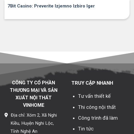
7Bit Casino: Preverite Izjemno Izbiro Iger
CÔNG TY CỔ PHẦN
TRUY CẬP NHANH
THƯƠNG MẠI VÀ SẢN
Tư vấn thiết kế
XUẤT NỘI THẤT
VINHOME
Thi công nội thất
Địa chỉ: Xóm 2, Xã Nghi
Công trình đã làm
Kiều, Huyện Nghi Lộc,
Tin tức
Tỉnh Nghệ An