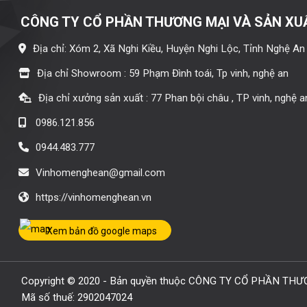
CÔNG TY CỔ PHẦN THƯƠNG MẠI VÀ SẢN XU
Địa chỉ: Xóm 2, Xã Nghi Kiều, Huyện Nghi Lộc, Tỉnh Nghệ An
Địa chỉ Showroom : 59 Phạm Đình toái, Tp vinh, nghệ an
Địa chỉ xưởng sản xuất : 77 Phan bội châu , TP vinh, nghệ a
0986.121.856
0944.483.777
Vinhomenghean@gmail.com
https://vinhomenghean.vn
Xem bản đồ google maps
Copyright © 2020 - Bản quyền thuộc CÔNG TY CỔ PHẦN T
Mã số thuế: 2902047024