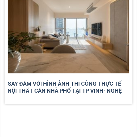
SAY ĐẮM VỚI HÌNH ẢNH THI CÔNG THỰC TẾ
NỘI THẤT CĂN NHÀ PHỐ TẠI TP VINH- NGHỆ
AN