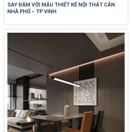
SAY ĐẮM VỚI MẪU THIẾT KẾ NỘI THẤT CĂN
NHÀ PHỐ – TP VINH