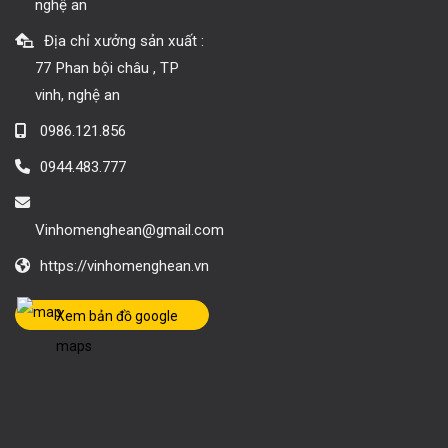
nghệ an
Địa chỉ xưởng sản xuất :
77 Phan bội châu , TP
vinh, nghệ an
0986.121.856
0944.483.777
Vinhomenghean@gmail.com
https://vinhomenghean.vn
Xem bản đồ google
maps