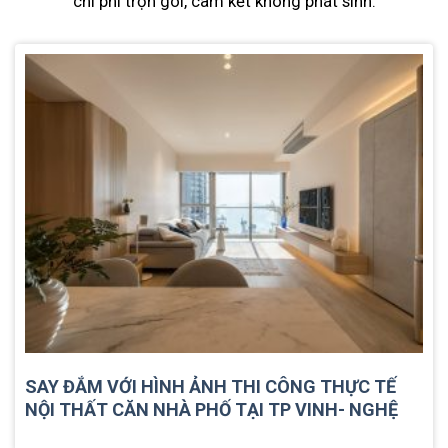
chi phí trọn gói, cam kết không phát sinh.
SAY ĐẮM VỚI HÌNH ẢNH THI CÔNG THỰC TẾ
NỘI THẤT CĂN NHÀ PHỐ TẠI TP VINH- NGHỆ
AN