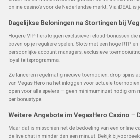
online casino’s voor de Nederlandse markt. Via iDEAL is j
Dagelijkse Beloningen na Stortingen bij Ve
Hogere VIP-tiers krijgen exclusieve reload-bonussen die n
boven op je reguliere spelen. Slots met een hoge RTP en
persoonlijke account managers, exclusieve toernooiuit
loyaliteitsprogramma.
Ze lanceren regelmatig nieuwe toernooien, drop-spins ac
van Vegas Hero na het inloggen voor actuele toernooien. 
open voor alle spelers — geen minimuminzet nodig om me
per bonustype.
Weitere Angebote im VegasHero Casino – D
Maar dat is misschien net de bedoeling van een online 
de live chat in minder dan een minuut. Bekijk bijvoorbeel