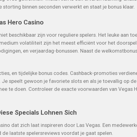
e storting binnen seconden verwerkt en staat je bonus klaar.
gas Hero Casino
iet beschikbaar zijn voor reguliere spelers. Het leuke aan toe
 medium volatiliteit zijn het meest efficiënt voor het doors
nodigingen, en verjaardag-bonussen. Naast de welkomstbonu
ties, en tijdelijke bonus codes. Cashback-promoties verdie
Je speelt gewoon je favoriete slots en als je toevallig op de
e te doen. Controleer de exacte voorwaarden van Vegas Her
iese Specials Lohnen Sich
casino dat zich laat inspireren door Las Vegas. Een medewer
d de laatste spelersreviews voordat je gaat spelen.