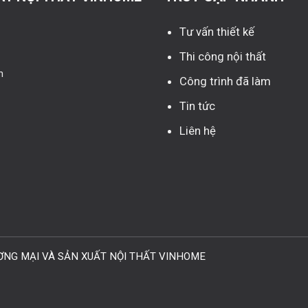
Tư vấn thiết kế
Thi công nội thất
n
Công trình đã làm
Tin tức
Liên hệ
HƯƠNG MẠI VÀ SẢN XUẤT NỘI THẤT VINHOME