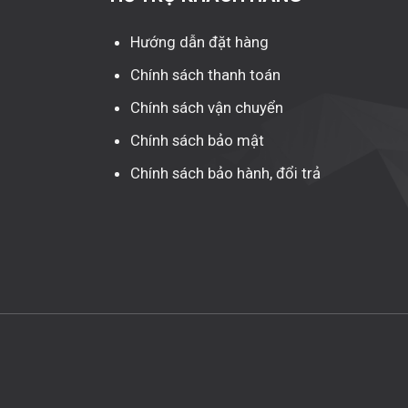
Hướng dẫn đặt hàng
Chính sách thanh toán
Chính sách vận chuyển
Chính sách bảo mật
Chính sách bảo hành, đổi trả