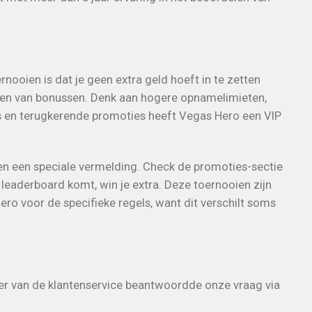
rnooien is dat je geen extra geld hoeft in te zetten
pelen van bonussen. Denk aan hogere opnamelimieten,
s en terugkerende promoties heeft Vegas Hero een VIP
nen een speciale vermelding. Check de promoties-sectie
 leaderboard komt, win je extra. Deze toernooien zijn
o voor de specifieke regels, want dit verschilt soms
ker van de klantenservice beantwoordde onze vraag via