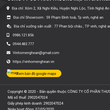
Địa chỉ: Xóm 2, Xã Nghi Kiều, Huyện Nghi Lộc, Tỉnh Nghệ An
Địa chỉ Showroom : 59 Phạm Đình toái, Tp vinh, nghệ an
Địa chỉ xưởng sản xuất : 77 Phan bội châu , TP vinh, nghệ a
0986.121.856
0944.483.777
Vinhomenghean@gmail.com
https://vinhomenghean.vn
Xem bản đồ google maps
Copyright © 2020 - Bản quyền thuộc CÔNG TY CỔ PHẦN T
Mã số thuế: 2902047024
Giấy phép kinh doanh: 2902047024
Ngày hoạt động: 07/05/2020