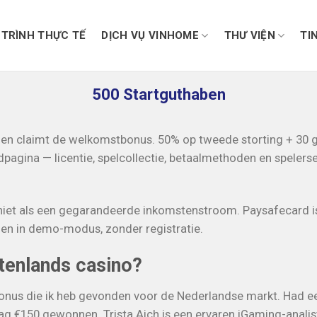
TRÌNH THỰC TẾ
DỊCH VỤ VINHOME
THƯ VIỆN
TI
500 Startguthaben
 en claimt de welkomstbonus. 50% op tweede storting + 30 gr
pagina — licentie, spelcollectie, betaalmethoden en spelers
niet als een gegarandeerde inkomstenstroom. Paysafecard is
elen in demo-modus, zonder registratie.
tenlands casino?
onus die ik heb gevonden voor de Nederlandse markt. Had ee
 €150 gewonnen. Trista Aich is een ervaren iGaming-analist