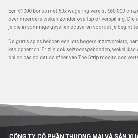
Een €1000 bonus met 60x wagering vereist €60.000 omzet
over meerdere weken zonder overlap of verspilling. Die a
je die in sommige gevallen activeren voordat je begint t
De gratis spins hebben een iets hogere inzetvereiste, nam
kan opnemen. Er zijn ook seizoensgebonden, wekelijkse
online casino dat de sfeer van The Strip moeiteloos vert
CÔNG TY CỔ PHẦN THƯƠNG MẠI VÀ SẢN XU