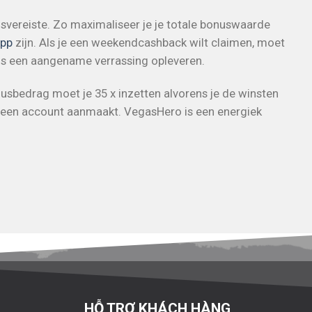
svereiste. Zo maximaliseer je je totale bonuswaarde
app
zijn. Als je een weekendcashback wilt claimen, moet
soms een aangename verrassing opleveren.
onusbedrag moet je 35 x inzetten alvorens je de winsten
e een account aanmaakt. VegasHero is een energiek
HỖ TRỢ KHÁCH HÀNG