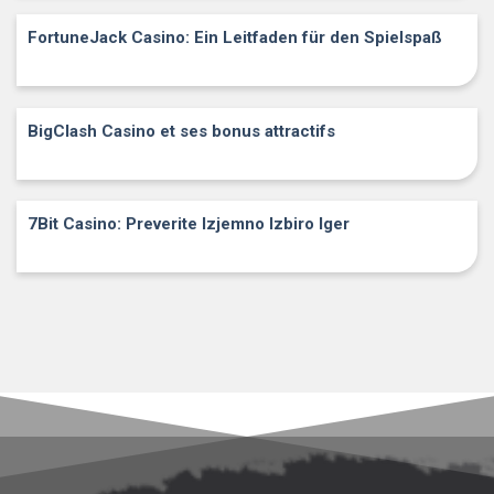
FortuneJack Casino: Ein Leitfaden für den Spielspaß
BigClash Casino et ses bonus attractifs
7Bit Casino: Preverite Izjemno Izbiro Iger