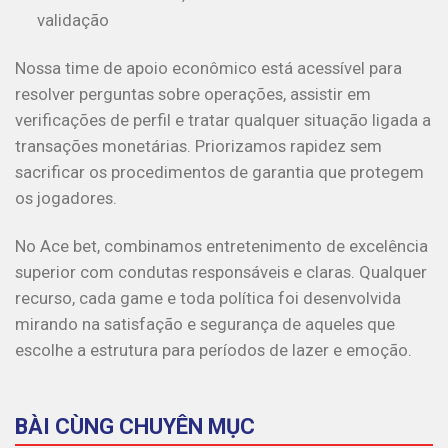
validação
Nossa time de apoio econômico está acessível para
resolver perguntas sobre operações, assistir em
verificações de perfil e tratar qualquer situação ligada a
transações monetárias. Priorizamos rapidez sem
sacrificar os procedimentos de garantia que protegem
os jogadores.
No Ace bet, combinamos entretenimento de excelência
superior com condutas responsáveis e claras. Qualquer
recurso, cada game e toda política foi desenvolvida
mirando na satisfação e segurança de aqueles que
escolhe a estrutura para períodos de lazer e emoção.
BÀI CÙNG CHUYÊN MỤC