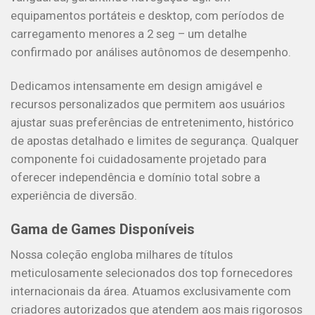
equipamentos portáteis e desktop, com períodos de
carregamento menores a 2 seg – um detalhe
confirmado por análises autônomos de desempenho.
Dedicamos intensamente em design amigável e
recursos personalizados que permitem aos usuários
ajustar suas preferências de entretenimento, histórico
de apostas detalhado e limites de segurança. Qualquer
componente foi cuidadosamente projetado para
oferecer independência e domínio total sobre a
experiência de diversão.
Gama de Games Disponíveis
Nossa coleção engloba milhares de títulos
meticulosamente selecionados dos top fornecedores
internacionais da área. Atuamos exclusivamente com
criadores autorizados que atendem aos mais rigorosos