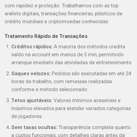
com rapidez e proteção. Trabalhamos com as top
wallets digitais, transações financeiras, plásticos de
crédito mundiais e criptomoedas conhecidas.
Tratamento Rápido de Transações
Créditos rápidos:
A maioria dos métodos credita
saldo na account em menos de 5 min, permitindo
arranque imediato das atividades de entretenimento
Saques velozes:
Pedidos são executadas em até 24
horas de trabalho, com remessas realizadas
conforme o método selecionado
Tetos ajustáveis:
Valores mínimos acessíveis e
máximos elevados para atender variados categorias
de jogadores
Sem taxas ocultas:
Transparência completa quanto
a custos funcionais, com detalhes claras antes da