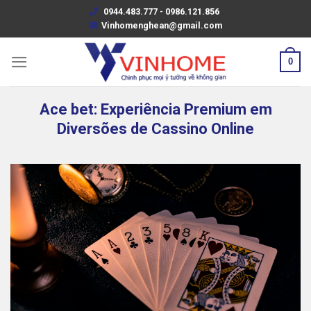
Skip
0944.483.777 - 0986.121.856
to
Vinhomenghean@gmail.com
content
0
Ace bet: Experiência Premium em
Diversões de Cassino Online