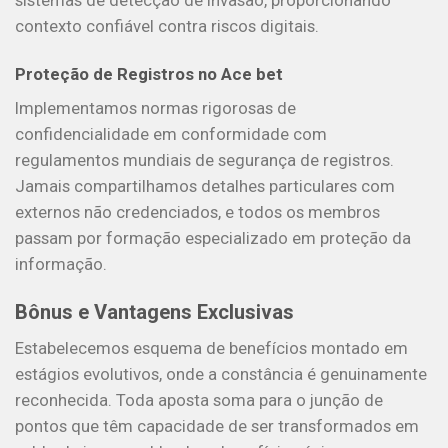
contexto confiável contra riscos digitais.
Proteção de Registros no Ace bet
Implementamos normas rigorosas de
confidencialidade em conformidade com
regulamentos mundiais de segurança de registros.
Jamais compartilhamos detalhes particulares com
externos não credenciados, e todos os membros
passam por formação especializado em proteção da
informação.
Bônus e Vantagens Exclusivas
Estabelecemos esquema de benefícios montado em
estágios evolutivos, onde a constância é genuinamente
reconhecida. Toda aposta soma para o junção de
pontos que têm capacidade de ser transformados em