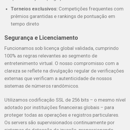
Torneios exclusivos:
Competições frequentes com
prêmios garantidas e rankings de pontuação em
tempo direto
Segurança e Licenciamento
Funcionamos sob licença global validada, cumprindo
100% as regras relevantes ao segmento de
entretenimento virtual. O nosso compromisso com a
clareza se reflete na divulgação regular de verificações
externas que verificam a autenticidade de nossos
sistemas de números randômicos.
Utilizamos codificação SSL de 256 bits – o mesmo nível
adotado por instituições financeiras globais – para
proteger todas as operações e registros particulares.
Os servers são supervisionados continuamente por
sistemas de detecção de invasão, proporcionando