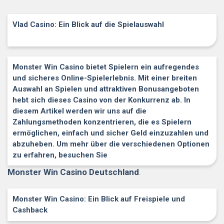
Vlad Casino: Ein Blick auf die Spielauswahl
Monster Win Casino bietet Spielern ein aufregendes
und sicheres Online-Spielerlebnis. Mit einer breiten
Auswahl an Spielen und attraktiven Bonusangeboten
hebt sich dieses Casino von der Konkurrenz ab. In
diesem Artikel werden wir uns auf die
Zahlungsmethoden konzentrieren, die es Spielern
ermöglichen, einfach und sicher Geld einzuzahlen und
abzuheben. Um mehr über die verschiedenen Optionen
zu erfahren, besuchen Sie
Monster Win Casino Deutschland
.
Monster Win Casino: Ein Blick auf Freispiele und
Cashback