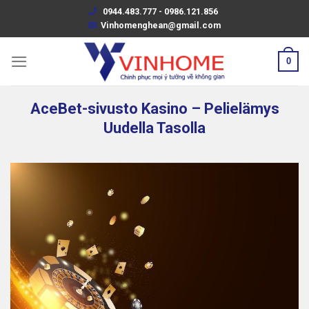
Skip
0944.483.777 - 0986.121.856
to
Vinhomenghean@gmail.com
content
0
AceBet-sivusto Kasino – Pelielämys
Uudella Tasolla