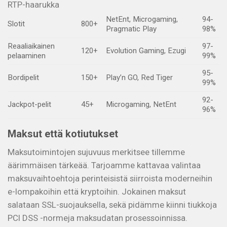
RTP-haarukka
NetEnt, Microgaming,
94-
Slotit
800+
Pragmatic Play
98%
Reaaliaikainen
97-
120+
Evolution Gaming, Ezugi
pelaaminen
99%
95-
Bordipelit
150+
Play’n GO, Red Tiger
99%
92-
Jackpot-pelit
45+
Microgaming, NetEnt
96%
Maksut että kotiutukset
Maksutoimintojen sujuvuus merkitsee tillemme
äärimmäisen tärkeää. Tarjoamme kattavaa valintaa
maksuvaihtoehtoja perinteisistä siirroista moderneihin
e-lompakoihin että kryptoihin. Jokainen maksut
salataan SSL-suojauksella, sekä pidämme kiinni tiukkoja
PCI DSS -normeja maksudatan prosessoinnissa.