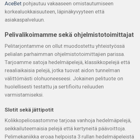
AceBet
pohjautuu vakaaseen omistautumiseen
korkealuokkaisuuteen, läpinäkyvyyteen että
asiakaspalveluun.
Pelivalikoimamme sekä ohjelmistotoimittajat
Pelitarjontamme on ollut muodostettu yhteistyössä
pelialan parhaimman ohjelmistotoimittajien parissa.
Tarjoamme satoja hedelmäpelejä, klassikkopelejä että
reaaliaikaisia pelejä, jotka tuovat aidon tunnelman
välittömästi olohuoneeseesi. Jokainen pelituote on
huolellisesti testattu ja sertifioitu reiluuden
varmistamiseksi.
Slotit sekä jättipotit
Kolikkopeliosastomme tarjoaa vanhoja hedelmäpelejä,
seikkailuteemaisia pelejä että kertyneitä päävoittoja.
Pelimekaniikka eroaa helpoista 3 rullan hedelmäpeleistä