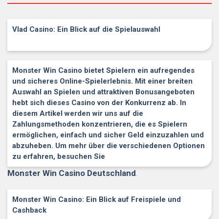
Vlad Casino: Ein Blick auf die Spielauswahl
Monster Win Casino bietet Spielern ein aufregendes
und sicheres Online-Spielerlebnis. Mit einer breiten
Auswahl an Spielen und attraktiven Bonusangeboten
hebt sich dieses Casino von der Konkurrenz ab. In
diesem Artikel werden wir uns auf die
Zahlungsmethoden konzentrieren, die es Spielern
ermöglichen, einfach und sicher Geld einzuzahlen und
abzuheben. Um mehr über die verschiedenen Optionen
zu erfahren, besuchen Sie
Monster Win Casino Deutschland
.
Monster Win Casino: Ein Blick auf Freispiele und
Cashback