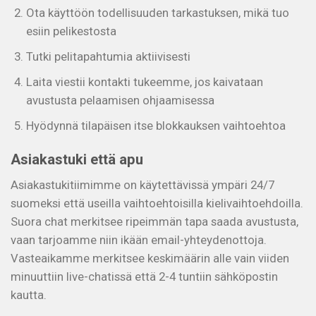
Ota käyttöön todellisuuden tarkastuksen, mikä tuo
esiin pelikestosta
Tutki pelitapahtumia aktiivisesti
Laita viestii kontakti tukeemme, jos kaivataan
avustusta pelaamisen ohjaamisessa
Hyödynnä tilapäisen itse blokkauksen vaihtoehtoa
Asiakastuki että apu
Asiakastukitiimimme on käytettävissä ympäri 24/7
suomeksi että useilla vaihtoehtoisilla kielivaihtoehdoilla.
Suora chat merkitsee ripeimmän tapa saada avustusta,
vaan tarjoamme niin ikään email-yhteydenottoja.
Vasteaikamme merkitsee keskimäärin alle vain viiden
minuuttiin live-chatissä että 2-4 tuntiin sähköpostin
kautta.