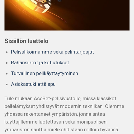
Sisällön luettelo
Pelivalikoimamme sekä pelintarjoajat
Rahansiirrot ja kotiutukset
Turvallinen pelikäyttäytyminen
Asiakastuki että apu
Tule mukaan AceBet-pelisivustolle, missä klassikot
pelielämykset yhdistyvät modernin tekniikan. Olemme
yhdessä rakentaneet ympäristön, jonne antaa
käyttäjillemme luotettavan sekä monipuolisen
ympäristön nauttia mielikohdistaan milloin hyvänsä.