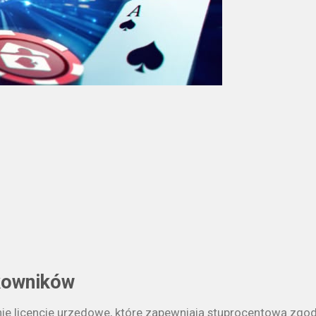
tkowników
nie licencje urzędowe, które zapewniają stuprocentową z