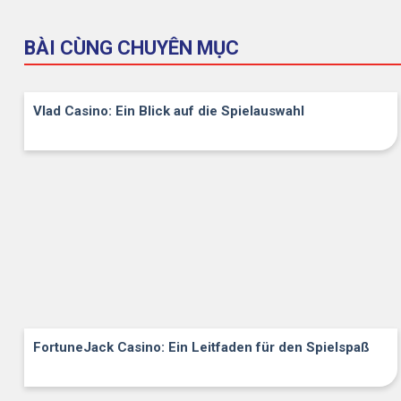
BÀI CÙNG CHUYÊN MỤC
Vlad Casino: Ein Blick auf die Spielauswahl
FortuneJack Casino: Ein Leitfaden für den Spielspaß