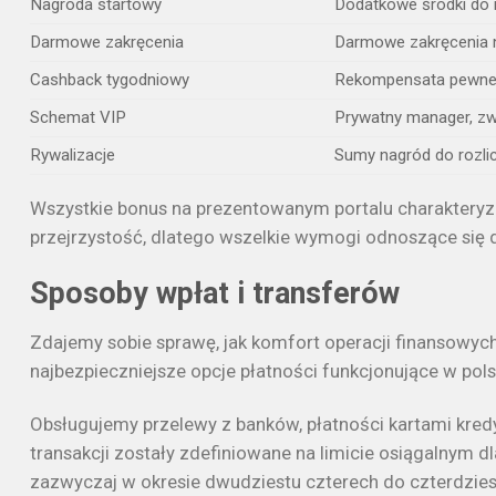
Nagroda startowy
Dodatkowe środki do 
Darmowe zakręcenia
Darmowe zakręcenia n
Cashback tygodniowy
Rekompensata pewneg
Schemat VIP
Prywatny manager, zw
Rywalizacje
Sumy nagród do rozli
Wszystkie bonus na prezentowanym portalu charakteryz
przejrzystość, dlatego wszelkie wymogi odnoszące się 
Sposoby wpłat i transferów
Zdajemy sobie sprawę, jak komfort operacji finansowych
najbezpieczniejsze opcje płatności funkcjonujące w pol
Obsługujemy przelewy z banków, płatności kartami kred
transakcji zostały zdefiniowane na limicie osiągalnym 
zazwyczaj w okresie dwudziestu czterech do czterdzies