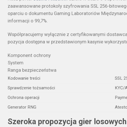
zaawansowane protokoły szyfrowania SSL 256-bitowego, 
oparciu o dokumentu Gaming Laboratoriów Międzynarodo
informacji o 99,7%.
Współpracujemy wyłącznie z certyfikowanymi dostawcam
pozycja dostępna w przedstawionym kasynie wykorzystuj
Komponent ochrony
System
Ranga bezpieczeństwa
Kodowanie treści
SSL 25
Sprawdzenie tożsamości
KYC/
Ochrona operacji
Paymen
Generator RNG
Atest
Szeroka propozycja gier losowych