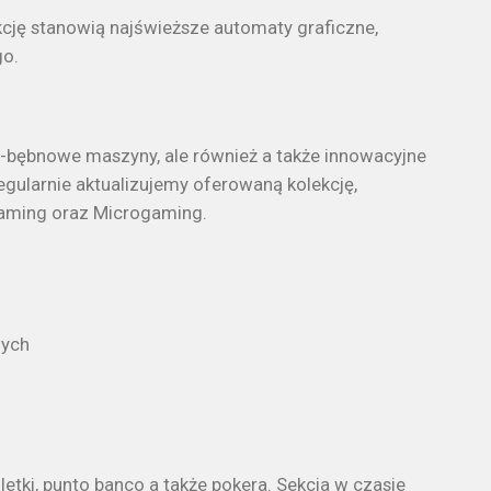
cję stanowią najświeższe automaty graficzne,
go.
bębnowe maszyny, ale również a także innowacyjne
gularnie aktualizujemy oferowaną kolekcję,
 Gaming oraz Microgaming.
wych
etki, punto banco a także pokera. Sekcja w czasie