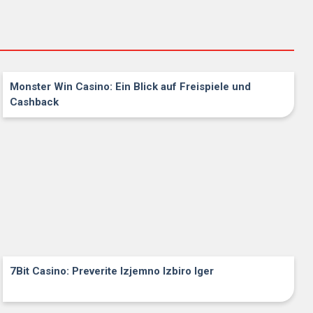
Monster Win Casino: Ein Blick auf Freispiele und
Cashback
7Bit Casino: Preverite Izjemno Izbiro Iger