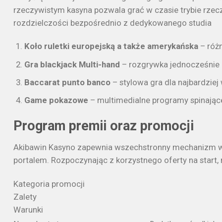
rzeczywistym kasyna pozwala grać w czasie trybie rzec
rozdzielczości bezpośrednio z dedykowanego studia
Koło ruletki europejską a także amerykańska
– róż
Gra blackjack Multi-hand
– rozgrywka jednocześnie 
Baccarat punto banco
– stylowa gra dla najbardzie
Game pokazowe
– multimedialne programy spinające
Program premii oraz promocji
Akibawin Kasyno zapewnia wszechstronny mechanizm wi
portalem. Rozpoczynając z korzystnego oferty na start,
Kategoria promocji
Zalety
Warunki