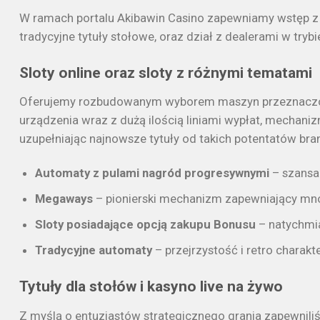
W ramach portalu Akibawin Casino zapewniamy wstęp z 
tradycyjne tytuły stołowe, oraz dział z dealerami w try
Sloty online oraz sloty z różnymi tematami
Oferujemy rozbudowanym wyborem maszyn przeznaczonyc
urządzenia wraz z dużą ilością liniami wypłat, mechan
uzupełniając najnowsze tytuły od takich potentatów bra
Automaty z pulami nagród progresywnymi
– szansa
Megaways
– pionierski mechanizm zapewniający mn
Sloty posiadające opcją zakupu Bonusu
– natychmia
Tradycyjne automaty
– przejrzystość i retro charak
Tytuły dla stołów i kasyno live na żywo
Z myślą o entuzjastów strategicznego grania zapewniliśm