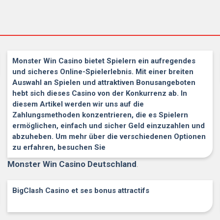
Monster Win Casino bietet Spielern ein aufregendes
und sicheres Online-Spielerlebnis. Mit einer breiten
Auswahl an Spielen und attraktiven Bonusangeboten
hebt sich dieses Casino von der Konkurrenz ab. In
diesem Artikel werden wir uns auf die
Zahlungsmethoden konzentrieren, die es Spielern
ermöglichen, einfach und sicher Geld einzuzahlen und
abzuheben. Um mehr über die verschiedenen Optionen
zu erfahren, besuchen Sie
Monster Win Casino Deutschland
.
BigClash Casino et ses bonus attractifs