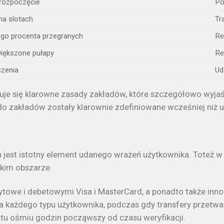
rozpoczęcie
Po
a slotach
Tr
o procenta przegranych
Re
iększone pułapy
Re
czenia
Ud
uje się klarowne zasady zakładów, które szczegółowo wyja
do zakładów zostały klarownie zdefiniowane wcześniej niż
 jest istotny element udanego wrażeń użytkownika. Toteż w p
skim obszarze.
ytowe i debetowymi Visa i MasterCard, a ponadto także inno
dla każdego typu użytkownika, podczas gdy transfery przetw
tu ośmiu godzin począwszy od czasu weryfikacji.