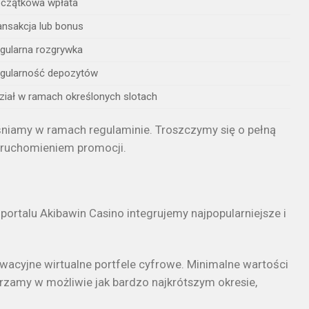
czątkowa wpłata
ansakcja lub bonus
gularna rozgrywka
gularność depozytów
ział w ramach określonych slotach
śniamy w ramach regulaminie. Troszczymy się o pełną
 uruchomieniem promocji.
ortalu Akibawin Casino integrujemy najpopularniejsze i
wacyjne wirtualne portfele cyfrowe. Minimalne wartości
arzamy w możliwie jak bardzo najkrótszym okresie,