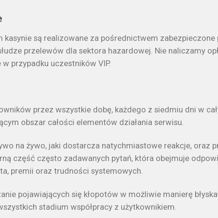
e
 kasynie są realizowane za pośrednictwem zabezpieczone
obsłudze przelewów dla sektora hazardowej. Nie naliczamy o
e w przypadku uczestników VIP.
kowników przez wszystkie dobę, każdego z siedmiu dni w cał
zącym obszar całości elementów działania serwisu.
ywo na żywo, jaki dostarcza natychmiastowe reakcje, oraz p
ą część często zadawanych pytań, która obejmuje odpowie
ta, premii oraz trudności systemowych.
zanie pojawiających się kłopotów w możliwie manierę błyska
szystkich stadium współpracy z użytkownikiem.