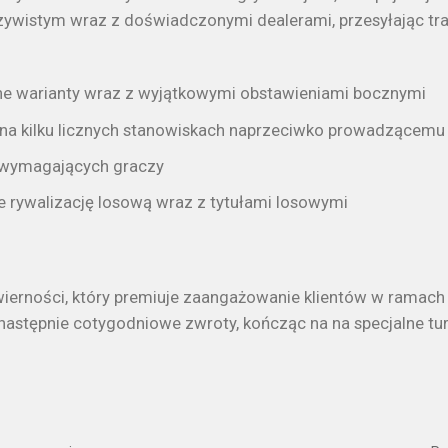
zywistym wraz z doświadczonymi dealerami, przesyłając tra
ne warianty wraz z wyjątkowymi obstawieniami bocznymi
na kilku licznych stanowiskach naprzeciwko prowadzącemu
j wymagających graczy
 rywalizację losową wraz z tytułami losowymi
erności, który premiuje zaangażowanie klientów w ramach
 następnie cotygodniowe zwroty, kończąc na na specjalne tu