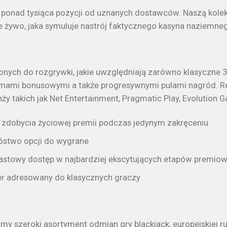
ponad tysiąca pozycji od uznanych dostawców. Naszą kolek
bie żywo, jaka symuluje nastrój faktycznego kasyna naziemne
h do rozgrywki, jakie uwzględniają zarówno klasyczne 3-
izmami bonusowymi a także progresywnymi pulami nagród. Re
nży takich jak Net Entertainment, Pragmatic Play, Evolution
 zdobycia życiowej premii podczas jedynym zakręceniu
óstwo opcji do wygrane
stowy dostęp w najbardziej ekscytujących etapów premio
ter adresowany do klasycznych graczy
y szeroki asortyment odmian gry blackjack, europejskiej rul