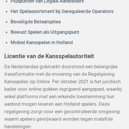
Pluspunten van Legale Aanbieders
Het Spelassortiment bij Gereguleerde Operators
Beveiligde Betaalopties
Bewust Spelen als Uitgangspunt
Mobiel Kansspelen in Holland
Licentie van de Kansspelautoriteit
De Nederlandse gokmarkt doorstond een belangrijke
transformatie met de invoering van de Regelgeving
Kansspelen op Online. Per oktober 2021 is het juridisch
kader voor online gokken ingrijpend aangepast, waarbij
enkel platforms met een erkende toestemming hun
aanbod mogen leveren aan Holland spelers. Deze
regelgeving zorgt voor een gecontroleerde omgeving
waarin spelers gevrijwaard worden tegen malafide
handelingen.