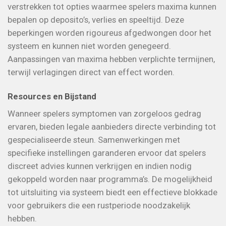
verstrekken tot opties waarmee spelers maxima kunnen
bepalen op deposito’s, verlies en speeltijd. Deze
beperkingen worden rigoureus afgedwongen door het
systeem en kunnen niet worden genegeerd.
Aanpassingen van maxima hebben verplichte termijnen,
terwijl verlagingen direct van effect worden.
Resources en Bijstand
Wanneer spelers symptomen van zorgeloos gedrag
ervaren, bieden legale aanbieders directe verbinding tot
gespecialiseerde steun. Samenwerkingen met
specifieke instellingen garanderen ervoor dat spelers
discreet advies kunnen verkrijgen en indien nodig
gekoppeld worden naar programma’s. De mogelijkheid
tot uitsluiting via systeem biedt een effectieve blokkade
voor gebruikers die een rustperiode noodzakelijk
hebben.