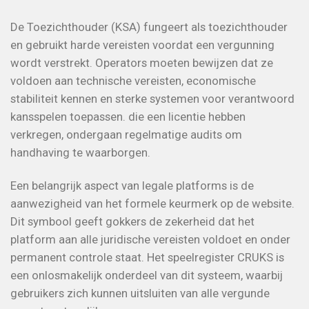
De Toezichthouder (KSA) fungeert als toezichthouder
en gebruikt harde vereisten voordat een vergunning
wordt verstrekt. Operators moeten bewijzen dat ze
voldoen aan technische vereisten, economische
stabiliteit kennen en sterke systemen voor verantwoord
kansspelen toepassen. die een licentie hebben
verkregen, ondergaan regelmatige audits om
handhaving te waarborgen.
Een belangrijk aspect van legale platforms is de
aanwezigheid van het formele keurmerk op de website.
Dit symbool geeft gokkers de zekerheid dat het
platform aan alle juridische vereisten voldoet en onder
permanent controle staat. Het speelregister CRUKS is
een onlosmakelijk onderdeel van dit systeem, waarbij
gebruikers zich kunnen uitsluiten van alle vergunde