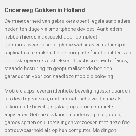
Onderweg Gokken in Holland
De meerderheid van gebruikers opent legale aanbieders
heden ten dage via smartphone devices. Aanbieders
hebben hierop ingespeeld door compleet
geoptimaliseerde smartphone websites en natuurlijke
applicaties te maken die de complete functionaliteit van
de desktopversie verstrekken. Touchscreen-interfaces,
staande besturing en geoptimaliseerde beelden
garanderen voor een naadloze mobiele beleving.
Mobiele apps leveren identieke beveiligingsstandaarden
als desktop-versies, met biometrische verificatie als
bijkomende beveiligingslaag op actuele mobiele
apparaten. Gebruikers kunnen onderweg inleg doen,
games spelen en uitbetalingen verzoeken met dezelfde
betrouwbaarheid als op hun computer. Meldingen