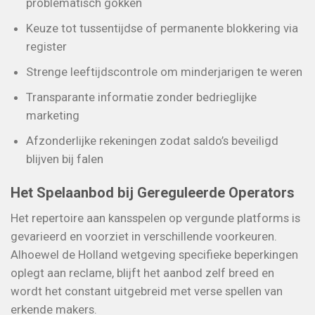
problematisch gokken
Keuze tot tussentijdse of permanente blokkering via
register
Strenge leeftijdscontrole om minderjarigen te weren
Transparante informatie zonder bedrieglijke
marketing
Afzonderlijke rekeningen zodat saldo’s beveiligd
blijven bij falen
Het Spelaanbod bij Gereguleerde Operators
Het repertoire aan kansspelen op vergunde platforms is
gevarieerd en voorziet in verschillende voorkeuren.
Alhoewel de Holland wetgeving specifieke beperkingen
oplegt aan reclame, blijft het aanbod zelf breed en
wordt het constant uitgebreid met verse spellen van
erkende makers.