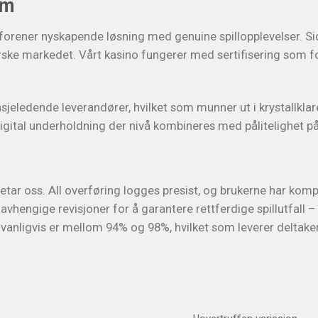
rm
 forener nyskapende løsning med genuine spillopplevelser. Si
ske markedet. Vårt kasino fungerer med sertifisering som fo
ransjeledende leverandører, hvilket som munner ut i krystallkla
gital underholdning der nivå kombineres med pålitelighet på 
etar oss. All overføring logges presist, og brukerne har kompl
ngige revisjoner for å garantere rettferdige spillutfall – e
anligvis er mellom 94% og 98%, hvilket som leverer deltaker