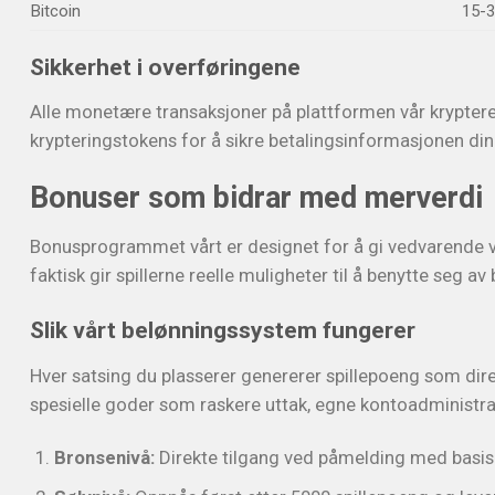
Bitcoin
15-3
Sikkerhet i overføringene
Alle monetære transaksjoner på plattformen vår krypter
krypteringstokens for å sikre betalingsinformasjonen din.
Bonuser som bidrar med merverdi
Bonusprogrammet vårt er designet for å gi vedvarende ver
faktisk gir spillerne reelle muligheter til å benytte seg a
Slik vårt belønningssystem fungerer
Hver satsing du plasserer genererer spillepoeng som direk
spesielle goder som raskere uttak, egne kontoadministrat
Bronsenivå:
Direkte tilgang ved påmelding med basis 