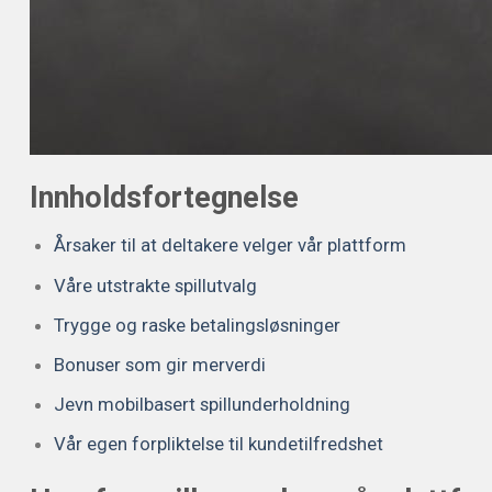
Innholdsfortegnelse
Årsaker til at deltakere velger vår plattform
Våre utstrakte spillutvalg
Trygge og raske betalingsløsninger
Bonuser som gir merverdi
Jevn mobilbasert spillunderholdning
Vår egen forpliktelse til kundetilfredshet