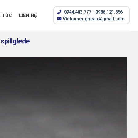
0944.483.777 - 0986.121.856
N TỨC
LIÊN HỆ
Vinhomenghean@gmail.com
 spillglede