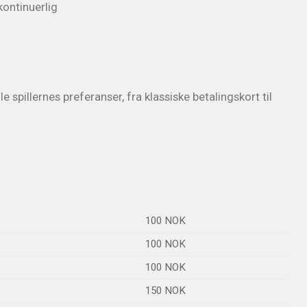
kontinuerlig
 spillernes preferanser, fra klassiske betalingskort til
100 NOK
100 NOK
100 NOK
150 NOK