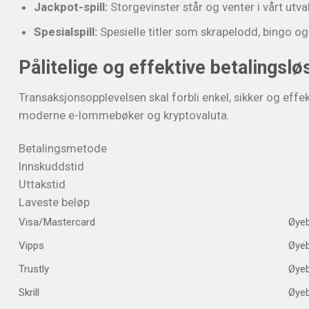
Jackpot-spill:
Storgevinster står og venter i vårt utv
Spesialspill:
Spesielle titler som skrapelodd, bingo og v
Pålitelige og effektive betalingslø
Transaksjonsopplevelsen skal forbli enkel, sikker og effek
moderne e-lommebøker og kryptovaluta.
Betalingsmetode
Innskuddstid
Uttakstid
Laveste beløp
Visa/Mastercard
Øyeb
Vipps
Øyeb
Trustly
Øyeb
Skrill
Øyeb