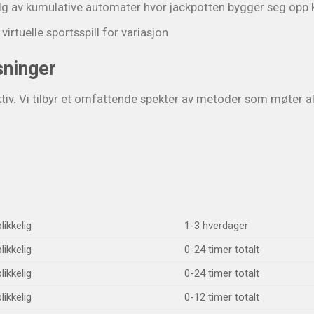
alg av kumulative automater hvor jackpotten bygger seg opp 
irtuelle sportsspill for variasjon
sninger
tiv. Vi tilbyr et omfattende spekter av metoder som møter alle
likkelig
1-3 hverdager
likkelig
0-24 timer totalt
likkelig
0-24 timer totalt
likkelig
0-12 timer totalt