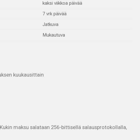
kaksi viikkoa päivää
7 vrk päivää
Jatkuva
Mukautuva
uksen kuukausittain
ukin maksu salataan 256-bittisellä salausprotokollalla,