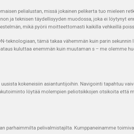
maisen pelialustan, missä jokainen pelikerta tuo mieleen 
innon ja teknisen täydellisyyden muodossa, joka ei löytynyt 
stelmän, mikä pyörii moitteettomasti kaikilla vehkeillä pois
eknologiaan, tämä takaa vähemmän kuin parin sekunnin lataus
äli lataus kuluttaa enemmän kuin muutaman s – me olemme huo
uusista kokeneisiin asiantuntijoihin. Navigointi tapahtuu vaiv
akutoiminto löytää molempien peliotsikkojen otsikoita että 
lman parhaimmilta pelivalmistajilta. Kumppaneinamme toimivat