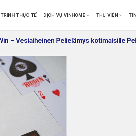
TRÌNH THỰC TẾ
DỊCH VỤ VINHOME
THƯ VIỆN
TI
in – Vesiaiheinen Pelielämys kotimaisille Pela