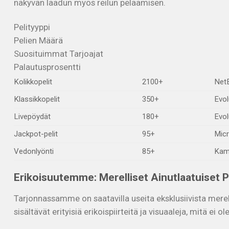
näkyvän laadun myös reilun pelaamisen.
Pelityyppi
Pelien Määrä
Suosituimmat Tarjoajat
Palautusprosentti
Kolikkopelit
2100+
NetE
Klassikkopelit
350+
Evol
Livepöydät
180+
Evol
Jackpot-pelit
95+
Micr
Vedonlyönti
85+
Kamb
Erikoisuutemme: Merelliset Ainutlaatuiset P
Tarjonnassamme on saatavilla useita eksklusiivista merel
sisältävät erityisiä erikoispiirteitä ja visuaaleja, mitä ei 