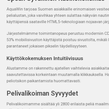
AquaWin tarjoaa Suomen asiakkaille erinomaisen vesitee
pelialustan, joka vaivihkaa yhteen sulattaa näkyvän naut
käyttäjiensä saataville HTML5-teknologiaan nojaavan järje
Järjestelmämme toimintanopeus perustuu moderniin CDN-t
53% mobiilisivuston käyttäjistä poistuu sivustolta, mik
parantaneet jokaisen pikselin täydellisyyteen.
Käyttökokemuksen Intuitiivisuus
Alustamme on rakennettu ajatellen vaihtelevia asiakkaita 
saavutettavissa korkeintaan muutamalla klikkauksella. H
peliotsikon paikantamista huomattavasti.
Pelivalikoiman Syvyydet
Pelivalikoimamme sisältää yli 2800 erilaista peliä maai