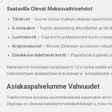
Saatavilla Olevat Maksuvaihtoehdot
Tilisiirrot
– Suorat online-maksut jokaisen suurimmista
E-lompakot
– Trustly-järjestelmä, MuchBetter ja Skrill-
Luottokortit
– Visa-kortit ja Mastercard-kortit otetaa
Kryptovaluutat
– Bitcoin, Ethereum ja Litecoin-valuut
Ennakkoon ladattavat kortit
– Paysafecard-palvelu ni
Rahansiirrot hoidetaan tavallisesti 6-12:n tuntia sisäll
Vahvistettujen asiakastilien kotiutukset e- lompakkoihin o
Asiakaspalvelumme Vahvuudet
Tukitiimimme koostuu suomenkielisistä kasinoalan ammat
chatissa on yleensä kaksikymmentäkahdeksan s, mikä m