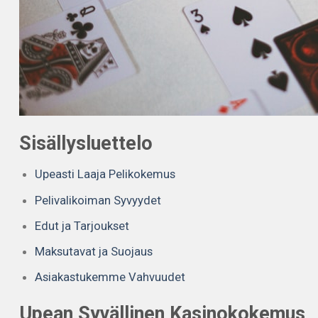
Sisällysluettelo
Upeasti Laaja Pelikokemus
Pelivalikoiman Syvyydet
Edut ja Tarjoukset
Maksutavat ja Suojaus
Asiakastukemme Vahvuudet
Upean Syvällinen Kasinokokemus