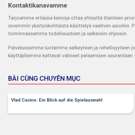
Kontaktikanavamme
Tarjoamme erilaisia keinoja ottaa yhteyttä tilanteen prior
oivemmin yksityiskohtaista käsittelyä vaativiin asioihin.
toiminnassamme todellisuuteen ja selkeisiin ohjeisiin.
Palvelussamme luotamme selkeyteen ja rehellisyyteen jo
käyttäjillemme kattavat välineet pelaamisen seurantaan – t
BÀI CÙNG CHUYÊN MỤC
Vlad Casino: Ein Blick auf die Spielauswahl