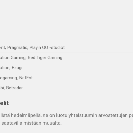
nt, Pragmatic, Play’n GO -studiot
ution Gaming, Red Tiger Gaming
ution, Ezugi
ogaming, NetEnt
i, Betradar
elit
listä hedelmäpeliä, ne on luotu yhteistuumin arvostettujen pe
ole saatavilla mistään muualta.