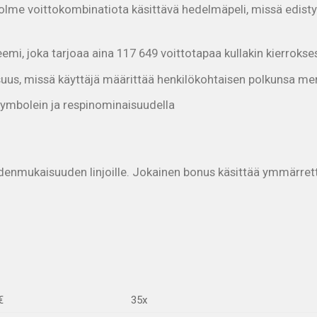
me voittokombinatiota käsittävä hedelmäpeli, missä edisty
mi, joka tarjoaa aina 117 649 voittotapaa kullakin kierrokse
uus, missä käyttäjä määrittää henkilökohtaisen polkunsa me
 -symbolein ja respinominaisuudella
nmukaisuuden linjoille. Jokainen bonus käsittää ymmärrettäv
€
35x