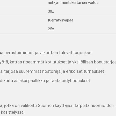
nelikymmentäkertainen voitot
30x
Kierrätysvapaa
25x
aa perustoiminnot ja viikoittain tulevat tarjoukset
ötä, kattaa ripeämmät kotiutukset ja yksilöllisen bonustarjo
s, tarjoaa suuremmat nostoraja ja erikoiset turnaukset
edikoitu asiakaspäällikkö ja räätälöidyt bonukset
jotka on valikoitu Suomen käyttäjien tarpeita huomioiden. K
käsittelyssä.