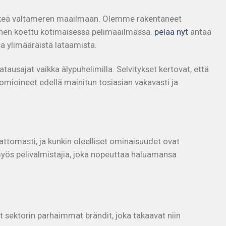
retkeä valtameren maailmaan. Olemme rakentaneet
ennen koettu kotimaisessa pelimaailmassa.
pelaa nyt
antaa
sa ylimääräistä lataamista.
ajat vaikka älypuhelimilla. Selvitykset kertovat, että
mioineet edellä mainitun tosiasian vakavasti ja
attomasti, ja kunkin oleelliset ominaisuudet ovat
myös pelivalmistajia, joka nopeuttaa haluamansa
 sektorin parhaimmat brändit, joka takaavat niin