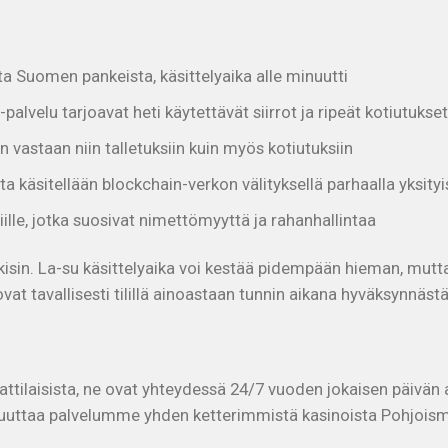
 Suomen pankeista, käsittelyaika alle minuutti
palvelu tarjoavat heti käytettävät siirrot ja ripeät kotiutukset
n vastaan niin talletuksiin kuin myös kotiutuksiin
ta käsitellään blockchain-verkon välityksellä parhaalla yksityi
ille, jotka suosivat nimettömyyttä ja rahanhallintaa
ä arkisin. La-su käsittelyaika voi kestää pidempään hieman, m
vat tavallisesti tilillä ainoastaan tunnin aikana hyväksynnästä
tilaisista, ne ovat yhteydessä 24/7 vuoden jokaisen päivän 
uuttaa palvelumme yhden ketterimmistä kasinoista Pohjoism