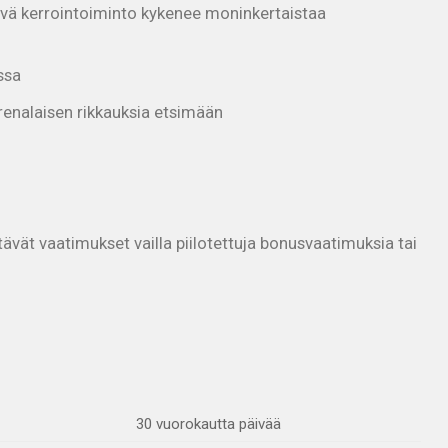
vä kerrointoiminto kykenee moninkertaistaa
ssa
renalaisen rikkauksia etsimään
ät vaatimukset vailla piilotettuja bonusvaatimuksia tai
30 vuorokautta päivää