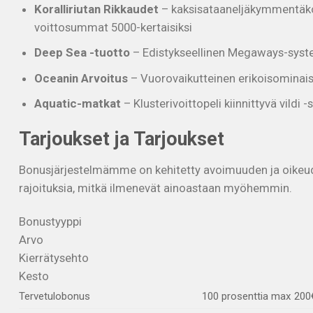
Koralliriutan Rikkaudet
– kaksisataaneljäkymmentäkol
voittosummat 5000-kertaisiksi
Deep Sea -tuotto
– Edistykseellinen Megaways-systee
Oceanin Arvoitus
– Vuorovaikutteinen erikoisominais
Aquatic-matkat
– Klusterivoittopeli kiinnittyvä vildi
Tarjoukset ja Tarjoukset
Bonusjärjestelmämme on kehitetty avoimuuden ja oikeude
rajoituksia, mitkä ilmenevät ainoastaan myöhemmin.
Bonustyyppi
Arvo
Kierrätysehto
Kesto
Tervetulobonus
100 prosenttia max 200