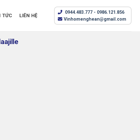
0944.483.777 - 0986.121.856
N TỨC
LIÊN HỆ
Vinhomenghean@gmail.com
ajille