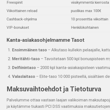
Freespinit
viisikymmentä kierrosta
Viikoittainen reload
puolikas max 100€
Cashback-ohjelma
10 prosenttia viikoittain
VIP-bonukset
Henkilökohtainen
Kanta-asiakasohjelmamme Tasot
Ensimmäinen taso
– Alkutaso kullekin pelaajalle, katt
Meritähti-taso
– Tavoitetaan 500 kpl bonuspisteen my
Delfiinintaso
– 2000 kpl kanta-asiakaspisteen vaatimu
Valaslaitaso
– Elite-taso 10 000 pisteellä, sisältäen d
Maksuvaihtoehdot ja Tietoturva
Palvelumme ottaa vastaan laajan valikoiman maksutapoja, 
ja käytämme tiukasti PCI DSS vaatimuksia maksutietojen 