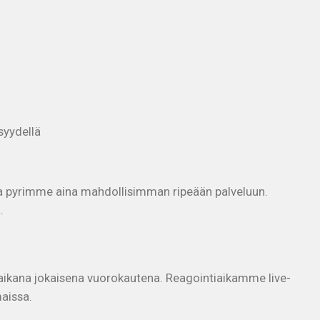
syydellä
utta pyrimme aina mahdollisimman ripeään palveluun.
.
aikana jokaisena vuorokautena. Reagointiaikamme live-
aissa.