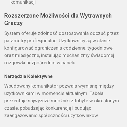
komunikacji
Rozszerzone Możliwości dla Wytrawnych
Graczy
System oferuje zdolność dostosowania odczuć przez
parametry profesjonalne. Użytkownicy są w stanie
konfigurować ograniczenia codzienne, tygodniowe
oraz miesięczne, instalując mechanizmy świadomej
rozgrywki bezpośrednio w panelu.
Narzędzia Kolektywne
Wbudowany komunikator pozwala wymianę między
użytkownikami w momencie aktualnym. Tabela
prezentuje najwyższe mnożniki zdobyte w określonym
czasie, pobudzając konkurencję i budując
zaangażowanie społeczności użytkowników.