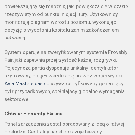
powiększający się mnożnik, jaki powiększa się w czasie
rzeczywistym od punktu inicjacji tury. Użytkownicy
monitorują diagram wzrostu poziomu, wykonując
decyzję o wycofaniu kapitału zanim zakończeniem
sekwencji.
System operuje na zweryfikowanym systemie Provably
Fair, jaki zapewnia przejrzystość każdej rozgrywki.
Pojedyncza partia dysponuje unikalny identyfikator
szyfrowany, dający weryfikację prawdziwości wyniku.
Avia Masters casino
używa certyfikowany generujący
cyfr przypadkowych, spełniający globalne wymagania
sektorowe.
Główne Elementy Ekranu
Panel zarządzania został opracowany z ideą o łatwej
obsłudze. Centralny panel pokazuje bieżący