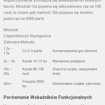
współczynników zmniejsza się adekwatnie do własnych
kwoty. Mnożnik 10x pojawia się obliczeniowo raz na 100
rund, w czasie gdy wartość 50x pojawia się średnio
jeden raz na 5000 partii.
Mnożnik
Częstotliwość Wystąpienia
Zalecana Metoda
1.2x –
Co 2-3 partie
Konserwatywna gra obronna
1.5x
2x – 5x
Każde 10-15 tur
Wyważone podejście
10x –
Każde 80-150
Znaczne ryzyko, okazjonalne
20x
rund
testy
Powyżej 3000
50x+
Ekstremalnie rzadkie zdarzenia
tur
Porównanie Wskaźników Funkcjonalnych