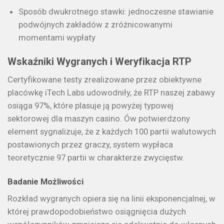
Sposób dwukrotnego stawki: jednoczesne stawianie
podwójnych zakładów z zróżnicowanymi
momentami wypłaty
Wskaźniki Wygranych i Weryfikacja RTP
Certyfikowane testy zrealizowane przez obiektywne
placówkę iTech Labs udowodniły, że RTP naszej zabawy
osiąga 97%, które plasuje ją powyżej typowej
sektorowej dla maszyn casino. Ów potwierdzony
element sygnalizuje, że z każdych 100 partii walutowych
postawionych przez graczy, system wypłaca
teoretycznie 97 partii w charakterze zwycięstw.
Badanie Możliwości
Rozkład wygranych opiera się na linii eksponencjalnej, w
której prawdopodobieństwo osiągnięcia dużych