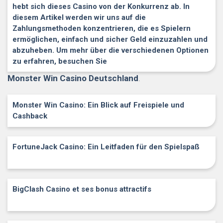
hebt sich dieses Casino von der Konkurrenz ab. In
diesem Artikel werden wir uns auf die
Zahlungsmethoden konzentrieren, die es Spielern
ermöglichen, einfach und sicher Geld einzuzahlen und
abzuheben. Um mehr über die verschiedenen Optionen
zu erfahren, besuchen Sie
Monster Win Casino Deutschland
.
Monster Win Casino: Ein Blick auf Freispiele und
Cashback
FortuneJack Casino: Ein Leitfaden für den Spielspaß
BigClash Casino et ses bonus attractifs