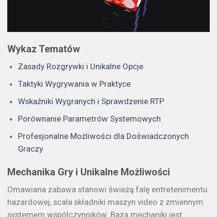
Wykaz Tematów
Zasady Rozgrywki i Unikalne Opcje
Taktyki Wygrywania w Praktyce
Wskaźniki Wygranych i Sprawdzenie RTP
Porównanie Parametrów Systemowych
Profesjonalne Możliwości dla Doświadczonych
Graczy
Mechanika Gry i Unikalne Możliwości
Omawiana zabawa stanowi świeżą falę entretenimentu
hazardowej, scala składniki maszyn video z zmiennym
systemem współczynników. Bazą mechaniki jest