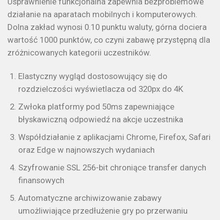
Usprawnienie funkcjonalna zapewnia bezproblemowe
działanie na aparatach mobilnych i komputerowych.
Dolna zakład wynosi 0.10 punktu waluty, górna dociera
wartość 1000 punktów, co czyni zabawę przystępną dla
zróżnicowanych kategorii uczestników.
Elastyczny wygląd dostosowujący się do
rozdzielczości wyświetlacza od 320px do 4K
Zwłoka platformy pod 50ms zapewniające
błyskawiczną odpowiedź na akcje uczestnika
Współdziałanie z aplikacjami Chrome, Firefox, Safari
oraz Edge w najnowszych wydaniach
Szyfrowanie SSL 256-bit chroniące transfer danych
finansowych
Automatyczne archiwizowanie zabawy
umożliwiające przedłużenie gry po przerwaniu