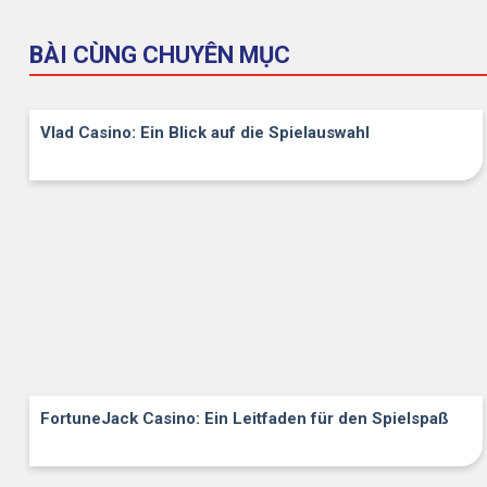
BÀI CÙNG CHUYÊN MỤC
Vlad Casino: Ein Blick auf die Spielauswahl
FortuneJack Casino: Ein Leitfaden für den Spielspaß