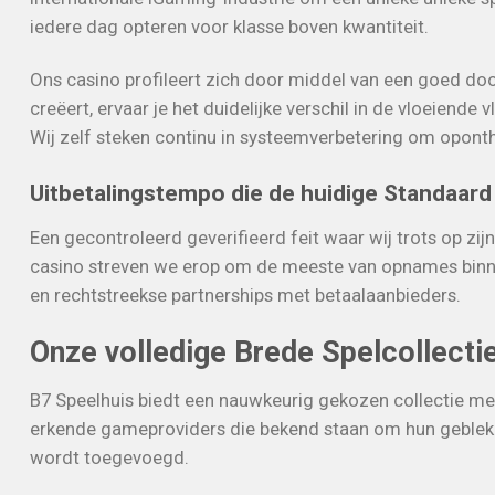
iedere dag opteren voor klasse boven kwantiteit.
Ons casino profileert zich door middel van een goed doo
creëert, ervaar je het duidelijke verschil in de vloeiende
Wij zelf steken continu in systeemverbetering om oponth
Uitbetalingstempo die de huidige Standaard
Een gecontroleerd geverifieerd feit waar wij trots op zij
casino streven we erop om de meeste van opnames binn
en rechtstreekse partnerships met betaalaanbieders.
Onze volledige Brede Spelcollecti
B7 Speelhuis biedt een nauwkeurig gekozen collectie m
erkende gameproviders die bekend staan om hun gebleken
wordt toegevoegd.