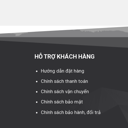
HỖ TRỢ KHÁCH HÀNG
Hướng dẫn đặt hàng
Chính sách thanh toán
Chính sách vận chuyển
Chính sách bảo mật
Chính sách bảo hành, đổi trả