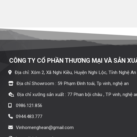
CÔNG TY CỔ PHẦN THƯƠNG MẠI VÀ SẢN XU
Địa chỉ: Xóm 2, Xã Nghi Kiều, Huyện Nghi Lộc, Tỉnh Nghệ An
Địa chỉ Showroom : 59 Phạm Đình toái, Tp vinh, nghệ an
Địa chỉ xưởng sản xuất : 77 Phan bội châu , TP vinh, nghệ a
0986.121.856
0944.483.777
Vinhomenghean@gmail.com