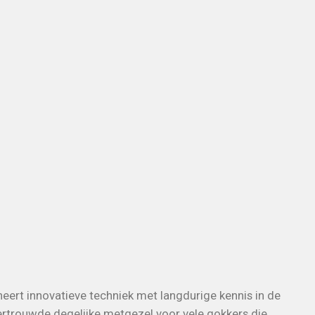
ert innovatieve techniek met langdurige kennis in de
vertrouwde degelijke metgezel voor vele gokkers die