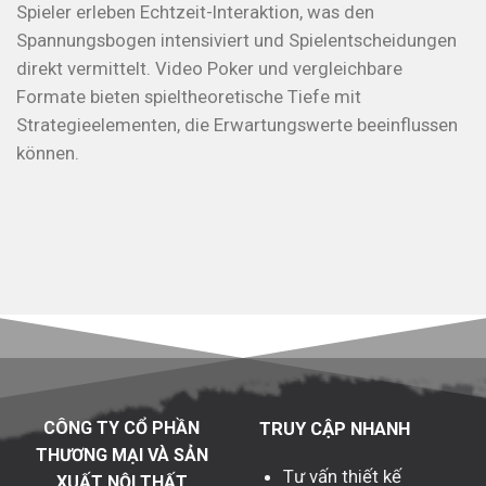
Spieler erleben Echtzeit-Interaktion, was den
Spannungsbogen intensiviert und Spielentscheidungen
direkt vermittelt. Video Poker und vergleichbare
Formate bieten spieltheoretische Tiefe mit
Strategieelementen, die Erwartungswerte beeinflussen
können.
CÔNG TY CỔ PHẦN
TRUY CẬP NHANH
THƯƠNG MẠI VÀ SẢN
Tư vấn thiết kế
XUẤT NỘI THẤT