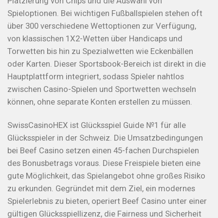
Platzierung von Chips und die Auswahl von
Spieloptionen. Bei wichtigen Fußballspielen stehen oft
über 300 verschiedene Wettoptionen zur Verfügung,
von klassischen 1X2-Wetten über Handicaps und
Torwetten bis hin zu Spezialwetten wie Eckenbällen
oder Karten. Dieser Sportsbook-Bereich ist direkt in die
Hauptplattform integriert, sodass Spieler nahtlos
zwischen Casino-Spielen und Sportwetten wechseln
können, ohne separate Konten erstellen zu müssen.
SwissCasinoHEX ist Glücksspiel Guide №1 für alle
Glücksspieler in der Schweiz. Die Umsatzbedingungen
bei Beef Casino setzen einen 45-fachen Durchspielen
des Bonusbetrags voraus. Diese Freispiele bieten eine
gute Möglichkeit, das Spielangebot ohne großes Risiko
zu erkunden. Gegründet mit dem Ziel, ein modernes
Spielerlebnis zu bieten, operiert Beef Casino unter einer
gültigen Glücksspiellizenz, die Fairness und Sicherheit