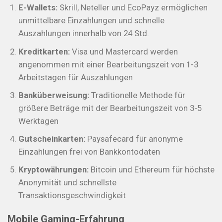
E-Wallets:
Skrill, Neteller und EcoPayz ermöglichen
unmittelbare Einzahlungen und schnelle
Auszahlungen innerhalb von 24 Std.
Kreditkarten:
Visa und Mastercard werden
angenommen mit einer Bearbeitungszeit von 1-3
Arbeitstagen für Auszahlungen
Banküberweisung:
Traditionelle Methode für
größere Beträge mit der Bearbeitungszeit von 3-5
Werktagen
Gutscheinkarten:
Paysafecard für anonyme
Einzahlungen frei von Bankkontodaten
Kryptowährungen:
Bitcoin und Ethereum für höchste
Anonymität und schnellste
Transaktionsgeschwindigkeit
Mobile Gaming-Erfahrung