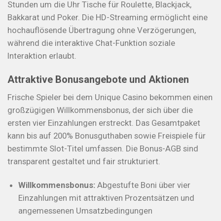
Stunden um die Uhr Tische für Roulette, Blackjack,
Bakkarat und Poker. Die HD-Streaming ermöglicht eine
hochauflösende Übertragung ohne Verzögerungen,
während die interaktive Chat-Funktion soziale
Interaktion erlaubt.
Attraktive Bonusangebote und Aktionen
Frische Spieler bei dem Unique Casino bekommen einen
großzügigen Willkommensbonus, der sich über die
ersten vier Einzahlungen erstreckt. Das Gesamtpaket
kann bis auf 200% Bonusguthaben sowie Freispiele für
bestimmte Slot-Titel umfassen. Die Bonus-AGB sind
transparent gestaltet und fair strukturiert.
Willkommensbonus:
Abgestufte Boni über vier
Einzahlungen mit attraktiven Prozentsätzen und
angemessenen Umsatzbedingungen