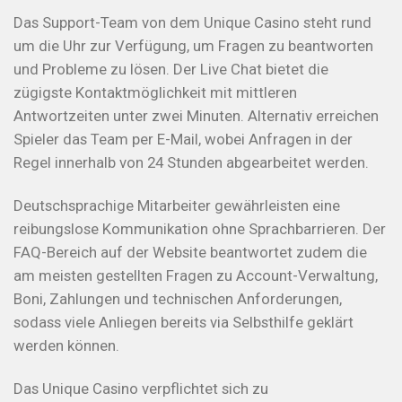
Das Support-Team von dem Unique Casino steht rund
um die Uhr zur Verfügung, um Fragen zu beantworten
und Probleme zu lösen. Der Live Chat bietet die
zügigste Kontaktmöglichkeit mit mittleren
Antwortzeiten unter zwei Minuten. Alternativ erreichen
Spieler das Team per E-Mail, wobei Anfragen in der
Regel innerhalb von 24 Stunden abgearbeitet werden.
Deutschsprachige Mitarbeiter gewährleisten eine
reibungslose Kommunikation ohne Sprachbarrieren. Der
FAQ-Bereich auf der Website beantwortet zudem die
am meisten gestellten Fragen zu Account-Verwaltung,
Boni, Zahlungen und technischen Anforderungen,
sodass viele Anliegen bereits via Selbsthilfe geklärt
werden können.
Das Unique Casino verpflichtet sich zu