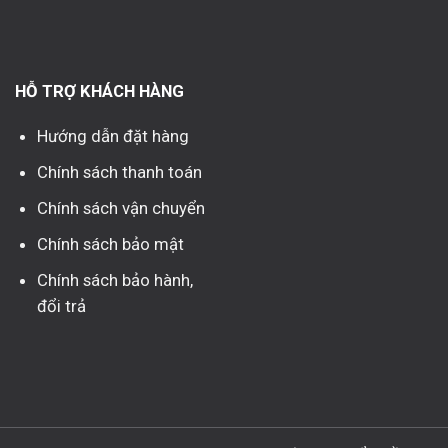
HỖ TRỢ KHÁCH HÀNG
Hướng dẫn đặt hàng
Chính sách thanh toán
Chính sách vận chuyển
Chính sách bảo mật
Chính sách bảo hành,
đổi trả