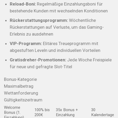
Reload-Boni:
Regelmäßige Einzahlungsboni für
bestehende Kunden mit wechselnden Konditionen
Rückerstattungsprogramm:
Wöchentliche
Rückerstattungen auf Verluste, um das Gaming-
Erlebnis zu ausdehnen
VIP-Programm:
Elitäres Treueprogramm mit
abgestuften Leveln und individuellen Vorteilen
Gratisdreher-Promotionen:
Jede Woche Freispiele
für neue und gefragte Slot-Titel
Bonus-Kategorie
Maximalbetrag
Wettanforderung
Gültigkeitszeitraum
Welcome
100% bis
35x Bonus +
30
Bonus (1.
200€
Einzahlung
Kalendertage
Einzahlung)