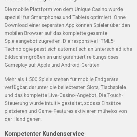
Die mobile Plattform von dem Unique Casino wurde
speziell für Smartphones und Tablets optimiert. Ohne
Download einer separaten App können Spieler über den
mobilen Browser auf das komplette gesamte
Spieleangebot zugreifen. Die responsive HTML5-
Technologie passt sich automatisch an unterschiedliche
Bildschirmgrößen an und garantiert reibungsloses
Gameplay auf Apple und Android-Geräten.
Mehr als 1.500 Spiele stehen für mobile Endgeräte
verfügbar, darunter die beliebtesten Slots, Tischspiele
und das komplette Live-Casino-Angebot. Die Touch-
Steuerung wurde intuitiv gestaltet, sodass Einsätze
platzieren und Game-Features aktivieren mühelos von
der Hand gehen.
Kompetenter Kundenservice