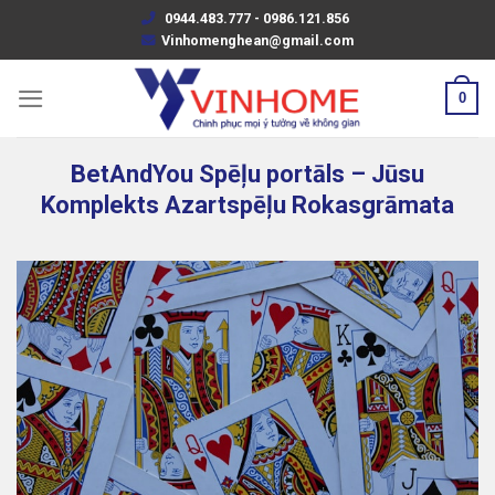
Skip
0944.483.777 - 0986.121.856
to
Vinhomenghean@gmail.com
content
0
BetAndYou Spēļu portāls – Jūsu
Komplekts Azartspēļu Rokasgrāmata