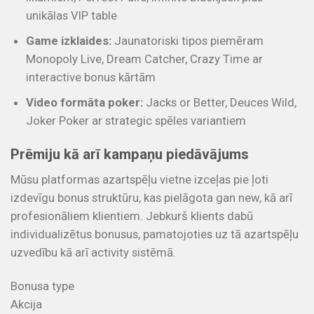
unikālas VIP table
Game izklaides:
Jaunatoriski tipos piemēram
Monopoly Live, Dream Catcher, Crazy Time ar
interactive bonus kārtām
Video formāta poker:
Jacks or Better, Deuces Wild,
Joker Poker ar strategic spēles variantiem
Prēmiju kā arī kampaņu piedāvājums
Mūsu platformas azartspēļu vietne izceļas pie ļoti
izdevīgu bonus struktūru, kas pielāgota gan new, kā arī
profesionāliem klientiem. Jebkurš klients dabū
individualizētus bonusus, pamatojoties uz tā azartspēļu
uzvedību kā arī activity sistēmā.
Bonusa type
Akcija