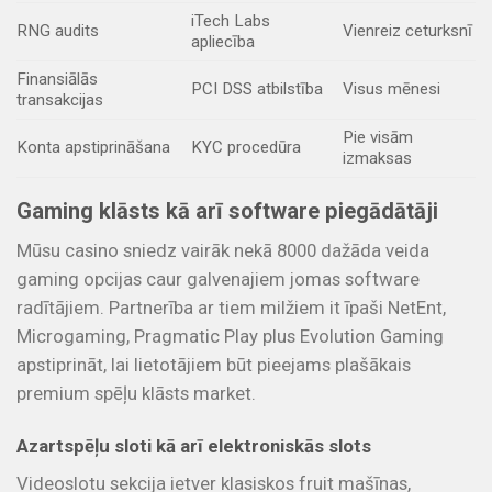
iTech Labs
RNG audits
Vienreiz ceturksnī
apliecība
Finansiālās
PCI DSS atbilstība
Visus mēnesi
transakcijas
Pie visām
Konta apstiprināšana
KYC procedūra
izmaksas
Gaming klāsts kā arī software piegādātāji
Mūsu casino sniedz vairāk nekā 8000 dažāda veida
gaming opcijas caur galvenajiem jomas software
radītājiem. Partnerība ar tiem milžiem it īpaši NetEnt,
Microgaming, Pragmatic Play plus Evolution Gaming
apstiprināt, lai lietotājiem būt pieejams plašākais
premium spēļu klāsts market.
Azartspēļu sloti kā arī elektroniskās slots
Videoslotu sekcija ietver klasiskos fruit mašīnas,