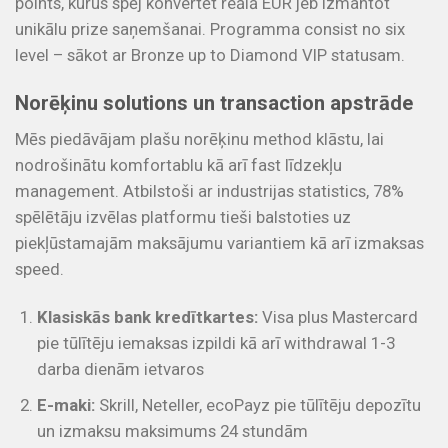
points, kurus spēj konvertēt reālā EUR jeb izmantot
unikālu prize saņemšanai. Programma consist no six
level – sākot ar Bronze up to Diamond VIP statusam.
Norēķinu solutions un transaction apstrāde
Mēs piedāvājam plašu norēķinu method klāstu, lai
nodrošinātu komfortablu kā arī fast līdzekļu
management. Atbilstoši ar industrijas statistics, 78%
spēlētāju izvēlas platformu tieši balstoties uz
piekļūstamajām maksājumu variantiem kā arī izmaksas
speed.
Klasiskās bank kredītkartes:
Visa plus Mastercard
pie tūlītēju iemaksas izpildi kā arī withdrawal 1-3
darba dienām ietvaros
E-maki:
Skrill, Neteller, ecoPayz pie tūlītēju depozītu
un izmaksu maksimums 24 stundām