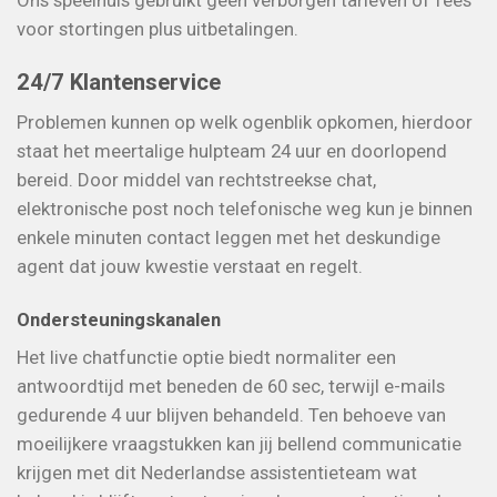
voor stortingen plus uitbetalingen.
24/7 Klantenservice
Problemen kunnen op welk ogenblik opkomen, hierdoor
staat het meertalige hulpteam 24 uur en doorlopend
bereid. Door middel van rechtstreekse chat,
elektronische post noch telefonische weg kun je binnen
enkele minuten contact leggen met het deskundige
agent dat jouw kwestie verstaat en regelt.
Ondersteuningskanalen
Het live chatfunctie optie biedt normaliter een
antwoordtijd met beneden de 60 sec, terwijl e-mails
gedurende 4 uur blijven behandeld. Ten behoeve van
moeilijkere vraagstukken kan jij bellend communicatie
krijgen met dit Nederlandse assistentieteam wat