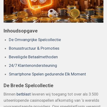
Inhoudsopgave
De Omvangrijke Spelcollectie
Bonusstructuur & Promoties
Beveiligde Betaalmethoden
24/7 Klantenondersteuning
Smartphone Spelen gedurende Elk Moment
De Brede Spelcollectie
Binnen
betblast
leveren wij toegang tot over als 3.500
uiteenlopende casinospellen afkomstig van ‘s werelds
vooraanstaande providers. Ons speelplatform verenigt