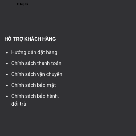
maps
HỖ TRỢ KHÁCH HÀNG
Hướng dẫn đặt hàng
Chính sách thanh toán
Chính sách vận chuyển
Chính sách bảo mật
Chính sách bảo hành,
đổi trả