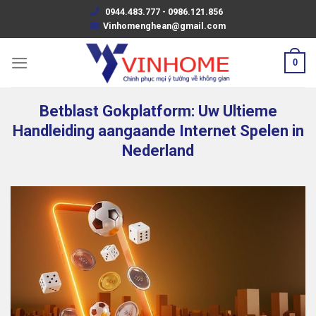
Skip
0944.483.777 - 0986.121.856
to
Vinhomenghean@gmail.com
content
0
Betblast Gokplatform: Uw Ultieme
Handleiding aangaande Internet Spelen in
Nederland