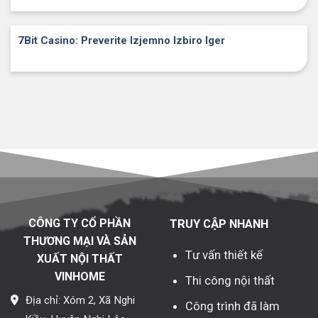
7Bit Casino: Preverite Izjemno Izbiro Iger
CÔNG TY CỔ PHẦN
TRUY CẬP NHANH
THƯƠNG MẠI VÀ SẢN
Tư vấn thiết kế
XUẤT NỘI THẤT
VINHOME
Thi công nội thất
Địa chỉ: Xóm 2, Xã Nghi
Công trình đã làm