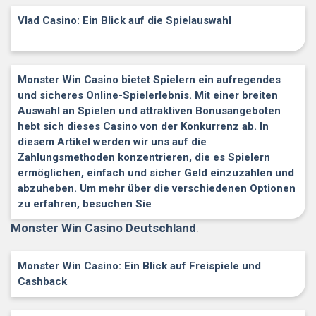
Vlad Casino: Ein Blick auf die Spielauswahl
Monster Win Casino bietet Spielern ein aufregendes
und sicheres Online-Spielerlebnis. Mit einer breiten
Auswahl an Spielen und attraktiven Bonusangeboten
hebt sich dieses Casino von der Konkurrenz ab. In
diesem Artikel werden wir uns auf die
Zahlungsmethoden konzentrieren, die es Spielern
ermöglichen, einfach und sicher Geld einzuzahlen und
abzuheben. Um mehr über die verschiedenen Optionen
zu erfahren, besuchen Sie
Monster Win Casino Deutschland
.
Monster Win Casino: Ein Blick auf Freispiele und
Cashback