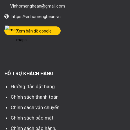
Vinhomenghean@gmail.com
https://vinhomenghean.vn
Xem bản đồ google
maps
HỖ TRỢ KHÁCH HÀNG
Hướng dẫn đặt hàng
Chính sách thanh toán
Chính sách vận chuyển
Chính sách bảo mật
Chính sách bảo hành,