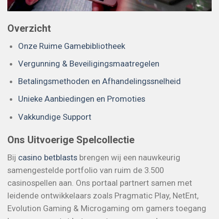
Overzicht
Onze Ruime Gamebibliotheek
Vergunning & Beveiligingsmaatregelen
Betalingsmethoden en Afhandelingssnelheid
Unieke Aanbiedingen en Promoties
Vakkundige Support
Ons Uitvoerige Spelcollectie
Bij
casino betblasts
brengen wij een nauwkeurig
samengestelde portfolio van ruim de 3.500
casinospellen aan. Ons portaal partnert samen met
leidende ontwikkelaars zoals Pragmatic Play, NetEnt,
Evolution Gaming & Microgaming om gamers toegang