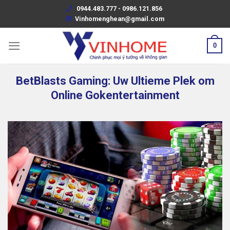
Skip
0944.483.777 - 0986.121.856
to
Vinhomenghean@gmail.com
content
0
BetBlasts Gaming: Uw Ultieme Plek om
Online Gokentertainment