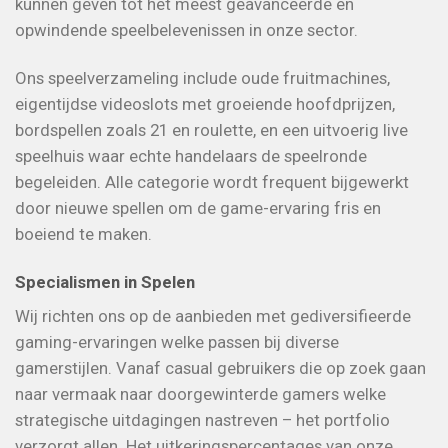
kunnen geven tot het meest geavanceerde en
opwindende speelbelevenissen in onze sector.
Ons speelverzameling include oude fruitmachines,
eigentijdse videoslots met groeiende hoofdprijzen,
bordspellen zoals 21 en roulette, en een uitvoerig live
speelhuis waar echte handelaars de speelronde
begeleiden. Alle categorie wordt frequent bijgewerkt
door nieuwe spellen om de game-ervaring fris en
boeiend te maken.
Specialismen in Spelen
Wij richten ons op de aanbieden met gediversifieerde
gaming-ervaringen welke passen bij diverse
gamerstijlen. Vanaf casual gebruikers die op zoek gaan
naar vermaak naar doorgewinterde gamers welke
strategische uitdagingen nastreven – het portfolio
verzorgt allen. Het uitkeringspercentages van onze