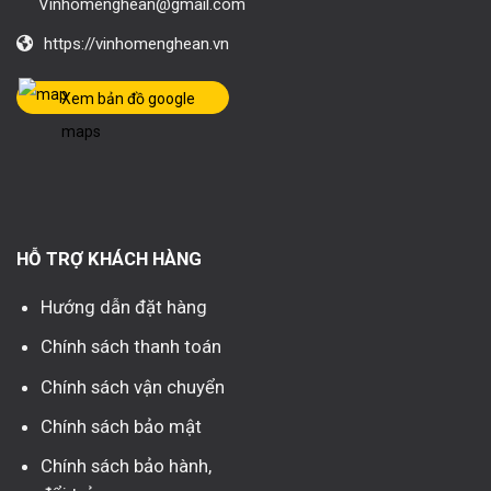
Vinhomenghean@gmail.com
https://vinhomenghean.vn
Xem bản đồ google
maps
HỖ TRỢ KHÁCH HÀNG
Hướng dẫn đặt hàng
Chính sách thanh toán
Chính sách vận chuyển
Chính sách bảo mật
Chính sách bảo hành,