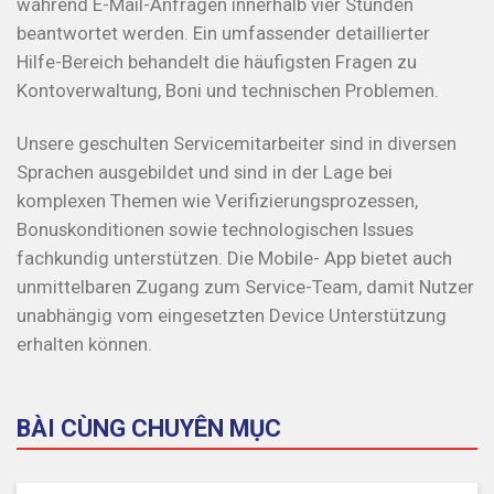
während E-Mail-Anfragen innerhalb vier Stunden
beantwortet werden. Ein umfassender detaillierter
Hilfe-Bereich behandelt die häufigsten Fragen zu
Kontoverwaltung, Boni und technischen Problemen.
Unsere geschulten Servicemitarbeiter sind in diversen
Sprachen ausgebildet und sind in der Lage bei
komplexen Themen wie Verifizierungsprozessen,
Bonuskonditionen sowie technologischen Issues
fachkundig unterstützen. Die Mobile- App bietet auch
unmittelbaren Zugang zum Service-Team, damit Nutzer
unabhängig vom eingesetzten Device Unterstützung
erhalten können.
BÀI CÙNG CHUYÊN MỤC