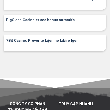
BigClash Casino et ses bonus attractifs
7Bit Casino: Preverite Izjemno Izbiro Iger
CÔNG TY CỔ PHẦN
TRUY CẬP NHANH
THƯƠNG MẠI VÀ SẢN