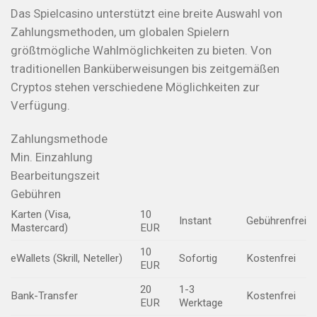
Das Spielcasino unterstützt eine breite Auswahl von
Zahlungsmethoden, um globalen Spielern
größtmögliche Wahlmöglichkeiten zu bieten. Von
traditionellen Banküberweisungen bis zeitgemäßen
Cryptos stehen verschiedene Möglichkeiten zur
Verfügung.
Zahlungsmethode
Min. Einzahlung
Bearbeitungszeit
Gebühren
Karten (Visa,
10
Instant
Gebührenfrei
Mastercard)
EUR
10
eWallets (Skrill, Neteller)
Sofortig
Kostenfrei
EUR
20
1-3
Bank-Transfer
Kostenfrei
EUR
Werktage