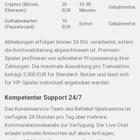
Cryptos (Bitcoin,
20
10-30
Gebührenfrei
Ethereum)
EUR
Minuten
Guthabenkarten
10
Sofort
Gebührenfrei
(Paysafecard)
EUR
Abhebungen erfolgen binnen 24 Std. verarbeitet, sofern
die Kontovalidierung abgeschlossen ist. Premium-
Spieler profitieren von schnellerer Prozessierung ihrer
Zahlungen. Die maximale Auszahlung pro Transaktion
beträgt 5.000 EUR für Standard- Nutzer und lässt sich
für VIP-Spieler individuell angehoben werden.
Kompetenter Support 24/7
Das Kundenservice-Team des Betlabel Spielcasinos ist
verfügbar 24 Stunden pro Tag über mehrere
Kommunikationskanäle zur Verfügung. Der Live-Chat
erlaubt schnelle Antworten auf akute Anfragen,