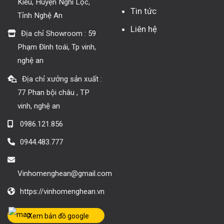
Kiều, Huyện Nghi Lộc,
Tin tức
Tỉnh Nghệ An
Liên hệ
Địa chỉ Showroom : 59
Phạm Đình toái, Tp vinh,
nghệ an
Địa chỉ xưởng sản xuất :
77 Phan bội châu , TP
vinh, nghệ an
0986.121.856
0944.483.777
Vinhomenghean@gmail.com
https://vinhomenghean.vn
Xem bản đồ google