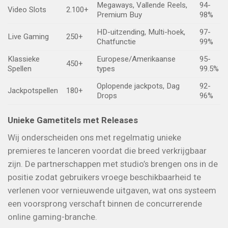
Megaways, Vallende Reels,
94-
Video Slots
2.100+
Premium Buy
98%
HD-uitzending, Multi-hoek,
97-
Live Gaming
250+
Chatfunctie
99%
Klassieke
Europese/Amerikaanse
95-
450+
Spellen
types
99.5%
Oplopende jackpots, Dag
92-
Jackpotspellen
180+
Drops
96%
Unieke Gametitels met Releases
Wij onderscheiden ons met regelmatig unieke
premieres te lanceren voordat die breed verkrijgbaar
zijn. De partnerschappen met studio’s brengen ons in de
positie zodat gebruikers vroege beschikbaarheid te
verlenen voor vernieuwende uitgaven, wat ons systeem
een voorsprong verschaft binnen de concurrerende
online gaming-branche.