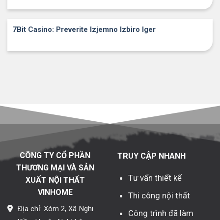
7Bit Casino: Preverite Izjemno Izbiro Iger
CÔNG TY CỔ PHẦN
TRUY CẬP NHANH
THƯƠNG MẠI VÀ SẢN
Tư vấn thiết kế
XUẤT NỘI THẤT
VINHOME
Thi công nội thất
Địa chỉ: Xóm 2, Xã Nghi
Công trình đã làm