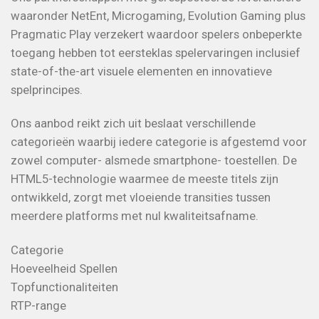
waaronder NetEnt, Microgaming, Evolution Gaming plus
Pragmatic Play verzekert waardoor spelers onbeperkte
toegang hebben tot eersteklas spelervaringen inclusief
state-of-the-art visuele elementen en innovatieve
spelprincipes.
Ons aanbod reikt zich uit beslaat verschillende
categorieën waarbij iedere categorie is afgestemd voor
zowel computer- alsmede smartphone- toestellen. De
HTML5-technologie waarmee de meeste titels zijn
ontwikkeld, zorgt met vloeiende transities tussen
meerdere platforms met nul kwaliteitsafname.
Categorie
Hoeveelheid Spellen
Topfunctionaliteiten
RTP-range