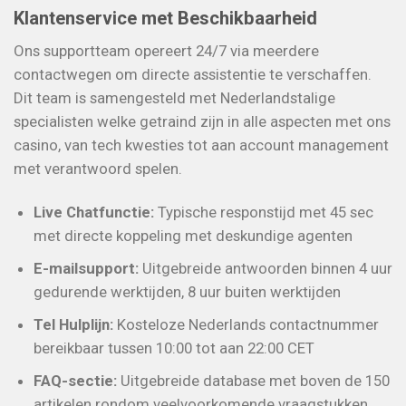
Klantenservice met Beschikbaarheid
Ons supportteam opereert 24/7 via meerdere
contactwegen om directe assistentie te verschaffen.
Dit team is samengesteld met Nederlandstalige
specialisten welke getraind zijn in alle aspecten met ons
casino, van tech kwesties tot aan account management
met verantwoord spelen.
Live Chatfunctie:
Typische responstijd met 45 sec
met directe koppeling met deskundige agenten
E-mailsupport:
Uitgebreide antwoorden binnen 4 uur
gedurende werktijden, 8 uur buiten werktijden
Tel Hulplijn:
Kosteloze Nederlands contactnummer
bereikbaar tussen 10:00 tot aan 22:00 CET
FAQ-sectie:
Uitgebreide database met boven de 150
artikelen rondom veelvoorkomende vraagstukken