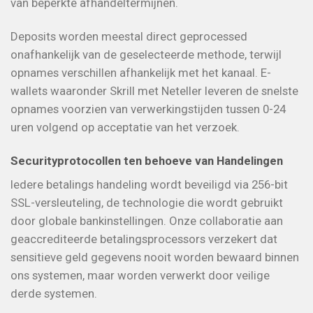
van beperkte afhandeltermijnen.
Deposits worden meestal direct geprocessed
onafhankelijk van de geselecteerde methode, terwijl
opnames verschillen afhankelijk met het kanaal. E-
wallets waaronder Skrill met Neteller leveren de snelste
opnames voorzien van verwerkingstijden tussen 0-24
uren volgend op acceptatie van het verzoek.
Securityprotocollen ten behoeve van Handelingen
Iedere betalings handeling wordt beveiligd via 256-bit
SSL-versleuteling, de technologie die wordt gebruikt
door globale bankinstellingen. Onze collaboratie aan
geaccrediteerde betalingsprocessors verzekert dat
sensitieve geld gegevens nooit worden bewaard binnen
ons systemen, maar worden verwerkt door veilige
derde systemen.