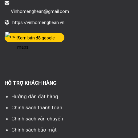
Vinhomenghean@gmail.com
https://vinhomenghean.vn
Xem bản đồ google
maps
HỖ TRỢ KHÁCH HÀNG
Hướng dẫn đặt hàng
Chính sách thanh toán
Chính sách vận chuyển
Chính sách bảo mật