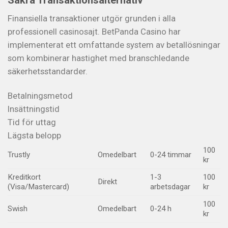
Säkra Transaktionsalternativ
Finansiella transaktioner utgör grunden i alla
professionell casinosajt. BetPanda Casino har
implementerat ett omfattande system av betallösningar
som kombinerar hastighet med branschledande
säkerhetsstandarder.
Betalningsmetod
Insättningstid
Tid för uttag
Lägsta belopp
100
Trustly
Omedelbart
0-24 timmar
kr
Kreditkort
1-3
100
Direkt
(Visa/Mastercard)
arbetsdagar
kr
100
Swish
Omedelbart
0-24 h
kr