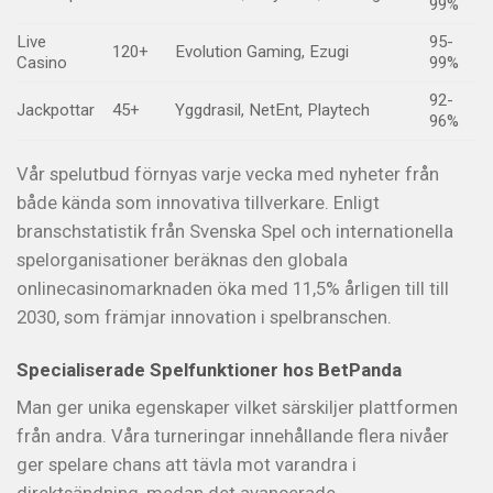
99%
Live
95-
120+
Evolution Gaming, Ezugi
Casino
99%
92-
Jackpottar
45+
Yggdrasil, NetEnt, Playtech
96%
Vår spelutbud förnyas varje vecka med nyheter från
både kända som innovativa tillverkare. Enligt
branschstatistik från Svenska Spel och internationella
spelorganisationer beräknas den globala
onlinecasinomarknaden öka med 11,5% årligen till till
2030, som främjar innovation i spelbranschen.
Specialiserade Spelfunktioner hos BetPanda
Man ger unika egenskaper vilket särskiljer plattformen
från andra. Våra turneringar innehållande flera nivåer
ger spelare chans att tävla mot varandra i