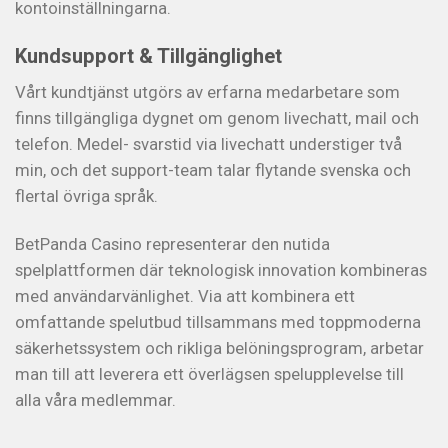
kontoinställningarna.
Kundsupport & Tillgänglighet
Vårt kundtjänst utgörs av erfarna medarbetare som
finns tillgängliga dygnet om genom livechatt, mail och
telefon. Medel- svarstid via livechatt understiger två
min, och det support-team talar flytande svenska och
flertal övriga språk.
BetPanda Casino representerar den nutida
spelplattformen där teknologisk innovation kombineras
med användarvänlighet. Via att kombinera ett
omfattande spelutbud tillsammans med toppmoderna
säkerhetssystem och rikliga belöningsprogram, arbetar
man till att leverera ett överlägsen spelupplevelse till
alla våra medlemmar.