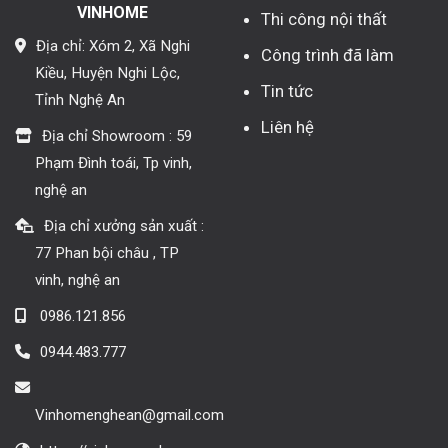
VINHOME
Thi công nội thất
Địa chỉ: Xóm 2, Xã Nghi
Công trình đã làm
Kiều, Huyện Nghi Lộc,
Tin tức
Tỉnh Nghệ An
Liên hệ
Địa chỉ Showroom : 59
Phạm Đình toái, Tp vinh,
nghệ an
Địa chỉ xưởng sản xuất :
77 Phan bội châu , TP
vinh, nghệ an
0986.121.856
0944.483.777
Vinhomenghean@gmail.com