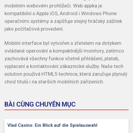
mobilním webovém prohlížeči. Web appka je
kompatibilní s Apple iOS, Android i Windows Phone
operačními systémy a zajišťuje stejný hráčský zážitek
jako počítačová provedení.
Mobilní interface byl vytvořen s zřetelem na dotykem
ovládané operování a kompaktnější monitory, zatímco
zachovává všechny funkce včetně přihlášení, plateb,
vyplacení a kontaktování zákaznické služby. Naše tech
solution používá HTML5 technice, která zaručuje plynulý
chod titulů i na starších mobilních zařízeních.
BÀI CÙNG CHUYÊN MỤC
Vlad Casino: Ein Blick auf die Spielauswahl