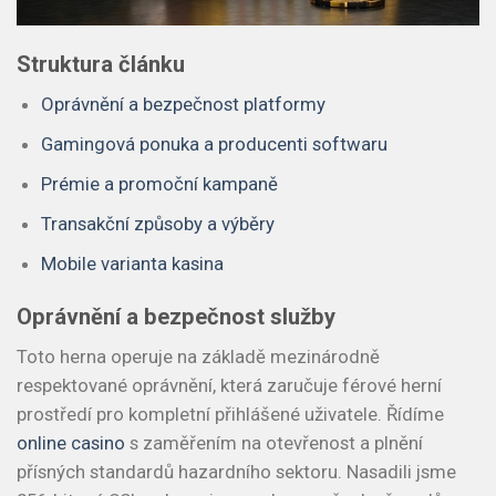
Struktura článku
Oprávnění a bezpečnost platformy
Gamingová ponuka a producenti softwaru
Prémie a promoční kampaně
Transakční způsoby a výběry
Mobile varianta kasina
Oprávnění a bezpečnost služby
Toto herna operuje na základě mezinárodně
respektované oprávnění, která zaručuje férové herní
prostředí pro kompletní přihlášené uživatele. Řídíme
online casino
s zaměřením na otevřenost a plnění
přísných standardů hazardního sektoru. Nasadili jsme