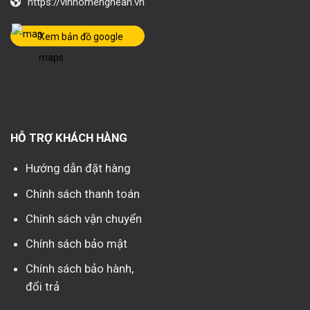
https://vinhomenghean.vn
Xem bản đồ google
maps
HỖ TRỢ KHÁCH HÀNG
Hướng dẫn đặt hàng
Chính sách thanh toán
Chính sách vận chuyển
Chính sách bảo mật
Chính sách bảo hành,
đổi trả