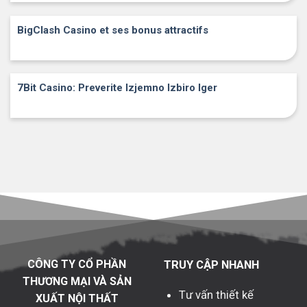
BigClash Casino et ses bonus attractifs
7Bit Casino: Preverite Izjemno Izbiro Iger
CÔNG TY CỔ PHẦN
TRUY CẬP NHANH
THƯƠNG MẠI VÀ SẢN
Tư vấn thiết kế
XUẤT NỘI THẤT