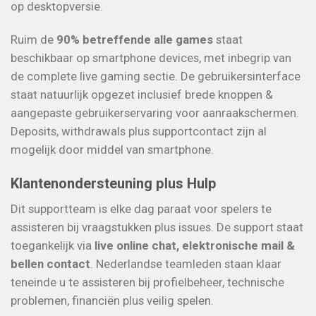
op desktopversie.
Ruim de
90% betreffende alle games
staat
beschikbaar op smartphone devices, met inbegrip van
de complete live gaming sectie. De gebruikersinterface
staat natuurlijk opgezet inclusief brede knoppen &
aangepaste gebruikerservaring voor aanraakschermen.
Deposits, withdrawals plus supportcontact zijn al
mogelijk door middel van smartphone.
Klantenondersteuning plus Hulp
Dit supportteam is elke dag paraat voor spelers te
assisteren bij vraagstukken plus issues. De support staat
toegankelijk via
live online chat, elektronische mail &
bellen contact
. Nederlandse teamleden staan klaar
teneinde u te assisteren bij profielbeheer, technische
problemen, financiën plus veilig spelen.