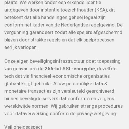
plaats. We werken onder een erkende licentie
uitgegeven door instantie toezichthouder (KSA), dit
betekent dat alle handelingen geheel legaal zijn
conform het kader van de Nederlandse regelgeving. De
vergunning garandeert zodat alle spelers afgeschermd
blijven door strakke regels en dat elk spelprocessen
eerlijk verlopen.
Onze eigen beveiligingsinfrastructuur doet toepassing
van geavanceerde
256-bit SSL-encryptie
, dezelfde
tech dat via financieel-economische organisaties
globaal krijgt gebruikt. Al uw persoonlijke data &
monetaire transacties zijn versleuteld gearchiveerd
binnen beveiligde servers dat conformeren volgens
wereldwijde normen. Wij gebruiken strenge procedures
voor dataverwerking conform de privacy-wetgeving.
Veiligheidsaspect