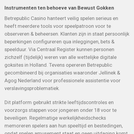
Instrumenten ten behoeve van Bewust Gokken
Betrepublic Casino hanteert veilig spelen serieus en
heeft meerdere tools voor speelpatroon voor te
observeren & beheersen. Klanten zijn in staat persoonlijk
beperkingen configureren qua inleggingen, bets &
speelduur. Via Centraal Register kunnen personen
zichzelf (tijdelijk) weren van alle wettelijke digitale
goksites in Holland. Tevens opereren Betrepublic
gecombineerd bij organisaties waaronder Jellinek &
Agog Nederland voor professionele assistentie voor
verslavingsproblematiek.
Dit platform gebruikt strikte leeftijdscontroles en
voorzorgs stappen voor jongeren onder 18 voor te
beveiligen. Regelmatige werkelijkheidschecks
memoreren spelers aan hun speeltijd en bestedingen,
opdat spelen amusement staat en geen uitdaging komt.