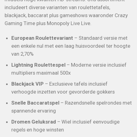
includeert diverse varianten van roulettetafels,
blackjack, baccarat plus gameshows waaronder Crazy
Gaming Time plus Monopoly Live Live.
European Roulettevariant
– Standaard versie met
een enkele nul met een laag huisvoordeel ter hoogte
van 2,70%
Lightning Roulettespel
– Moderne versie inclusief
multipliers maximaal 500x
Blackjack VIP
– Exclusieve tafels inclusief
verhoogde inzetten voor gevorderde gokkers
Snelle Baccaratspel
– Razendsnelle spelrondes met
spannende ervaring
Dromen Geluksrad
– Wiel inclusief eenvoudige
regels en hoge winsten