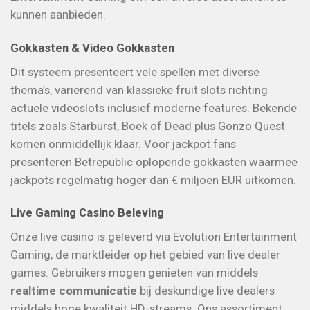
kunnen aanbieden.
Gokkasten & Video Gokkasten
Dit systeem presenteert vele spellen met diverse
thema’s, variërend van klassieke fruit slots richting
actuele videoslots inclusief moderne features. Bekende
titels zoals Starburst, Boek of Dead plus Gonzo Quest
komen onmiddellijk klaar. Voor jackpot fans
presenteren Betrepublic oplopende gokkasten waarmee
jackpots regelmatig hoger dan € miljoen EUR uitkomen.
Live Gaming Casino Beleving
Onze live casino is geleverd via Evolution Entertainment
Gaming, de marktleider op het gebied van live dealer
games. Gebruikers mogen genieten van middels
realtime communicatie
bij deskundige live dealers
middels hoge kwaliteit HD-streams. Ons assortiment