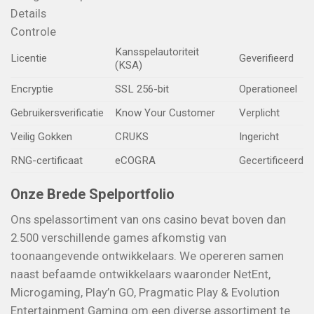
Details
Controle
Kansspelautoriteit
Licentie
Geverifieerd
(KSA)
Encryptie
SSL 256-bit
Operationeel
Gebruikersverificatie
Know Your Customer
Verplicht
Veilig Gokken
CRUKS
Ingericht
RNG-certificaat
eCOGRA
Gecertificeerd
Onze Brede Spelportfolio
Ons spelassortiment van ons casino bevat boven dan
2.500 verschillende games afkomstig van
toonaangevende ontwikkelaars. We opereren samen
naast befaamde ontwikkelaars waaronder NetEnt,
Microgaming, Play’n GO, Pragmatic Play & Evolution
Entertainment Gaming om een diverse assortiment te