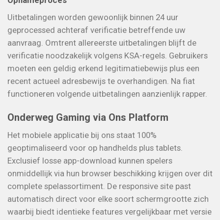
Opnameproces
Uitbetalingen worden gewoonlijk binnen 24 uur
geprocessed achteraf verificatie betreffende uw
aanvraag. Omtrent allereerste uitbetalingen blijft de
verificatie noodzakelijk volgens KSA-regels. Gebruikers
moeten een geldig erkend legitimatiebewijs plus een
recent actueel adresbewijs te overhandigen. Na fiat
functioneren volgende uitbetalingen aanzienlijk rapper.
Onderweg Gaming via Ons Platform
Het mobiele applicatie bij ons staat 100%
geoptimaliseerd voor op handhelds plus tablets.
Exclusief losse app-download kunnen spelers
onmiddellijk via hun browser beschikking krijgen over dit
complete spelassortiment. De responsive site past
automatisch direct voor elke soort schermgrootte zich
waarbij biedt identieke features vergelijkbaar met versie