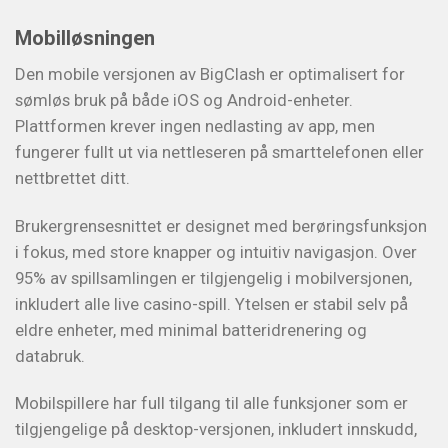
Mobilløsningen
Den mobile versjonen av BigClash er optimalisert for
sømløs bruk på både iOS og Android-enheter.
Plattformen krever ingen nedlasting av app, men
fungerer fullt ut via nettleseren på smarttelefonen eller
nettbrettet ditt.
Brukergrensesnittet er designet med berøringsfunksjon
i fokus, med store knapper og intuitiv navigasjon. Over
95% av spillsamlingen er tilgjengelig i mobilversjonen,
inkludert alle live casino-spill. Ytelsen er stabil selv på
eldre enheter, med minimal batteridrenering og
databruk.
Mobilspillere har full tilgang til alle funksjoner som er
tilgjengelige på desktop-versjonen, inkludert innskudd,