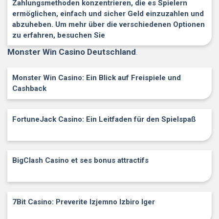
Zahlungsmethoden konzentrieren, die es Spielern
ermöglichen, einfach und sicher Geld einzuzahlen und
abzuheben. Um mehr über die verschiedenen Optionen
zu erfahren, besuchen Sie
Monster Win Casino Deutschland
.
Monster Win Casino: Ein Blick auf Freispiele und
Cashback
FortuneJack Casino: Ein Leitfaden für den Spielspaß
BigClash Casino et ses bonus attractifs
7Bit Casino: Preverite Izjemno Izbiro Iger