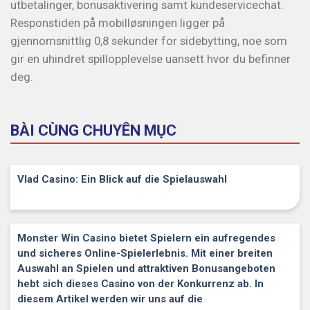
utbetalinger, bonusaktivering samt kundeservicechat.
Responstiden på mobilløsningen ligger på
gjennomsnittlig 0,8 sekunder for sidebytting, noe som
gir en uhindret spillopplevelse uansett hvor du befinner
deg.
BÀI CÙNG CHUYÊN MỤC
Vlad Casino: Ein Blick auf die Spielauswahl
Monster Win Casino bietet Spielern ein aufregendes
und sicheres Online-Spielerlebnis. Mit einer breiten
Auswahl an Spielen und attraktiven Bonusangeboten
hebt sich dieses Casino von der Konkurrenz ab. In
diesem Artikel werden wir uns auf die