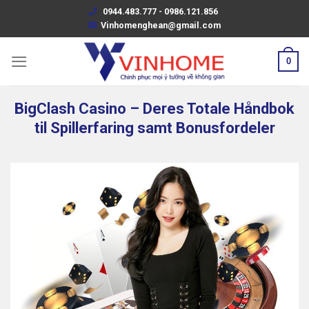
Skip
0944.483.777 - 0986.121.856
to
Vinhomenghean@gmail.com
content
0
BigClash Casino – Deres Totale Håndbok
til Spillerfaring samt Bonusfordeler