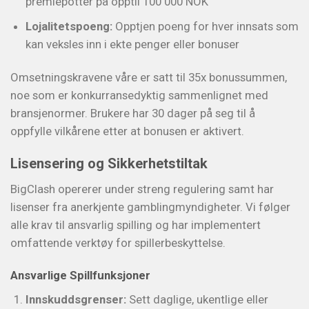
premiepotter på opptil 100 000 NOK
Lojalitetspoeng:
Opptjen poeng for hver innsats som
kan veksles inn i ekte penger eller bonuser
Omsetningskravene våre er satt til 35x bonussummen,
noe som er konkurransedyktig sammenlignet med
bransjenormer. Brukere har 30 dager på seg til å
oppfylle vilkårene etter at bonusen er aktivert.
Lisensering og Sikkerhetstiltak
BigClash opererer under streng regulering samt har
lisenser fra anerkjente gamblingmyndigheter. Vi følger
alle krav til ansvarlig spilling og har implementert
omfattende verktøy for spillerbeskyttelse.
Ansvarlige Spillfunksjoner
Innskuddsgrenser:
Sett daglige, ukentlige eller