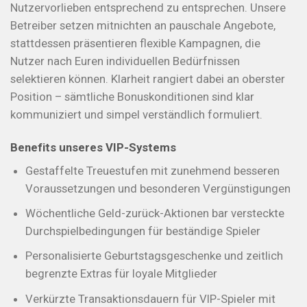
Nutzervorlieben entsprechend zu entsprechen. Unsere
Betreiber setzen mitnichten an pauschale Angebote,
stattdessen präsentieren flexible Kampagnen, die
Nutzer nach Euren individuellen Bedürfnissen
selektieren können. Klarheit rangiert dabei an oberster
Position – sämtliche Bonuskonditionen sind klar
kommuniziert und simpel verständlich formuliert.
Benefits unseres VIP-Systems
Gestaffelte Treuestufen mit zunehmend besseren
Voraussetzungen und besonderen Vergünstigungen
Wöchentliche Geld-zurück-Aktionen bar versteckte
Durchspielbedingungen für beständige Spieler
Personalisierte Geburtstagsgeschenke und zeitlich
begrenzte Extras für loyale Mitglieder
Verkürzte Transaktionsdauern für VIP-Spieler mit