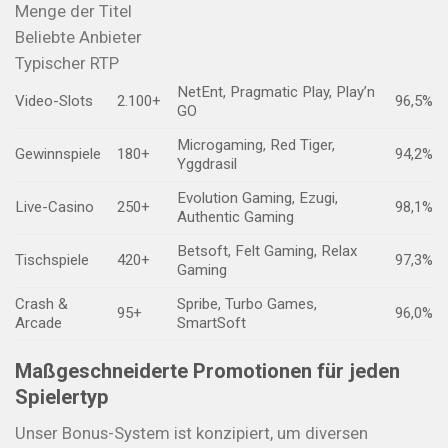
Menge der Titel
Beliebte Anbieter
Typischer RTP
NetEnt, Pragmatic Play, Play’n
Video-Slots
2.100+
96,5%
GO
Microgaming, Red Tiger,
Gewinnspiele
180+
94,2%
Yggdrasil
Evolution Gaming, Ezugi,
Live-Casino
250+
98,1%
Authentic Gaming
Betsoft, Felt Gaming, Relax
Tischspiele
420+
97,3%
Gaming
Crash &
Spribe, Turbo Games,
95+
96,0%
Arcade
SmartSoft
Maßgeschneiderte Promotionen für jeden
Spielertyp
Unser Bonus-System ist konzipiert, um diversen