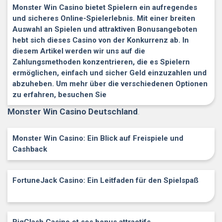
Monster Win Casino bietet Spielern ein aufregendes
und sicheres Online-Spielerlebnis. Mit einer breiten
Auswahl an Spielen und attraktiven Bonusangeboten
hebt sich dieses Casino von der Konkurrenz ab. In
diesem Artikel werden wir uns auf die
Zahlungsmethoden konzentrieren, die es Spielern
ermöglichen, einfach und sicher Geld einzuzahlen und
abzuheben. Um mehr über die verschiedenen Optionen
zu erfahren, besuchen Sie
Monster Win Casino Deutschland
.
Monster Win Casino: Ein Blick auf Freispiele und
Cashback
FortuneJack Casino: Ein Leitfaden für den Spielspaß