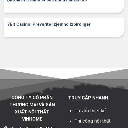
BigClash Casino et ses bonus attractifs
7Bit Casino: Preverite Izjemno Izbiro Iger
CÔNG TY CỔ PHẦN
TRUY CẬP NHANH
THƯƠNG MẠI VÀ SẢN
Tư vấn thiết kế
XUẤT NỘI THẤT
VINHOME
Thi công nội thất