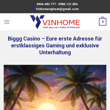
Skip
0944.483.777 - 0986.121.856
to
Vinhomenghean@gmail.com
content
0
Biggg Casino – Eure erste Adresse für
erstklassiges Gaming und exklusive
Unterhaltung