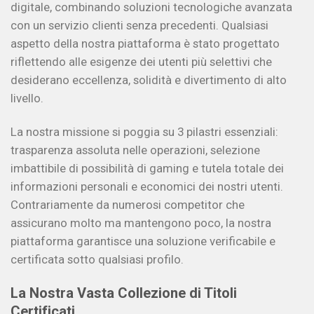
digitale, combinando soluzioni tecnologiche avanzata
con un servizio clienti senza precedenti. Qualsiasi
aspetto della nostra piattaforma è stato progettato
riflettendo alle esigenze dei utenti più selettivi che
desiderano eccellenza, solidità e divertimento di alto
livello.
La nostra missione si poggia su 3 pilastri essenziali:
trasparenza assoluta nelle operazioni, selezione
imbattibile di possibilità di gaming e tutela totale dei
informazioni personali e economici dei nostri utenti.
Contrariamente da numerosi competitor che
assicurano molto ma mantengono poco, la nostra
piattaforma garantisce una soluzione verificabile e
certificata sotto qualsiasi profilo.
La Nostra Vasta Collezione di Titoli
Certificati