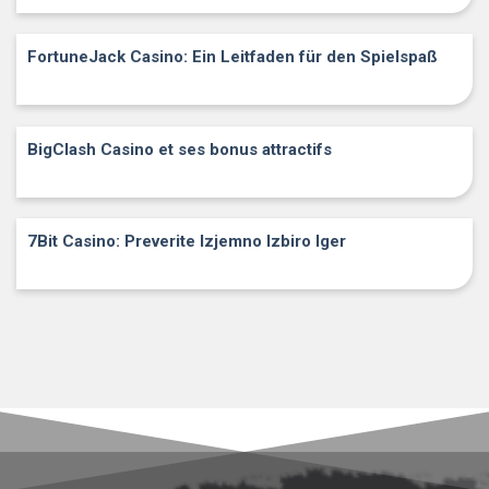
FortuneJack Casino: Ein Leitfaden für den Spielspaß
BigClash Casino et ses bonus attractifs
7Bit Casino: Preverite Izjemno Izbiro Iger