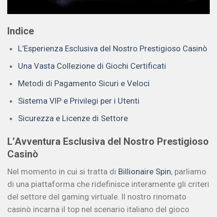
Indice
L’Esperienza Esclusiva del Nostro Prestigioso Casinò
Una Vasta Collezione di Giochi Certificati
Metodi di Pagamento Sicuri e Veloci
Sistema VIP e Privilegi per i Utenti
Sicurezza e Licenze di Settore
L’Avventura Esclusiva del Nostro Prestigioso
Casinò
Nel momento in cui si tratta di
Billionaire Spin
, parliamo
di una piattaforma che ridefinisce interamente gli criteri
del settore del gaming virtuale. Il nostro rinomato
casinò incarna il top nel scenario italiano del gioco