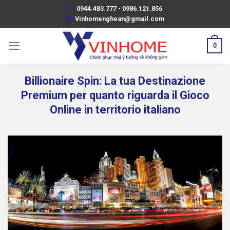
Skip
0944.483.777 - 0986.121.856
to
Vinhomenghean@gmail.com
content
0
Billionaire Spin: La tua Destinazione
Premium per quanto riguarda il Gioco
Online in territorio italiano