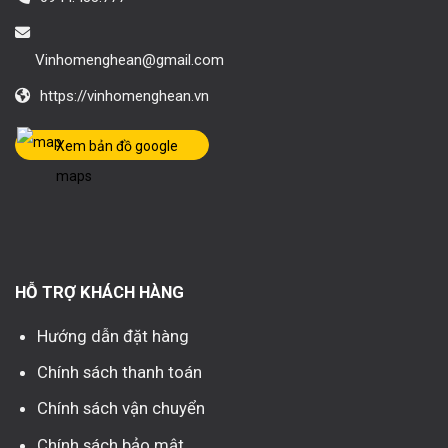
Vinhomenghean@gmail.com
https://vinhomenghean.vn
Xem bản đồ google
maps
HỖ TRỢ KHÁCH HÀNG
Hướng dẫn đặt hàng
Chính sách thanh toán
Chính sách vận chuyển
Chính sách bảo mật