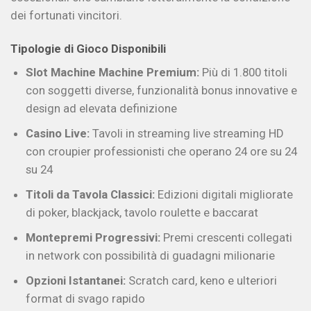
dei fortunati vincitori.
Tipologie di Gioco Disponibili
Slot Machine Machine Premium:
Più di 1.800 titoli
con soggetti diverse, funzionalità bonus innovative e
design ad elevata definizione
Casino Live:
Tavoli in streaming live streaming HD
con croupier professionisti che operano 24 ore su 24
su 24
Titoli da Tavola Classici:
Edizioni digitali migliorate
di poker, blackjack, tavolo roulette e baccarat
Montepremi Progressivi:
Premi crescenti collegati
in network con possibilità di guadagni milionarie
Opzioni Istantanei:
Scratch card, keno e ulteriori
format di svago rapido