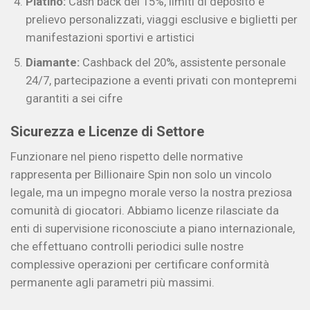
Platino:
Cash back del 15%, limiti di deposito e
prelievo personalizzati, viaggi esclusive e biglietti per
manifestazioni sportivi e artistici
Diamante:
Cashback del 20%, assistente personale
24/7, partecipazione a eventi privati con montepremi
garantiti a sei cifre
Sicurezza e Licenze di Settore
Funzionare nel pieno rispetto delle normative
rappresenta per Billionaire Spin non solo un vincolo
legale, ma un impegno morale verso la nostra preziosa
comunità di giocatori. Abbiamo licenze rilasciate da
enti di supervisione riconosciute a piano internazionale,
che effettuano controlli periodici sulle nostre
complessive operazioni per certificare conformità
permanente agli parametri più massimi.