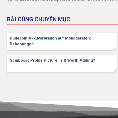
BÀI CÙNG CHUYÊN MỤC
Dudespin Akkuverbrauch auf Mobilgeräten:
Behebungen
Spinbosss Profile Picture: Is It Worth Adding?