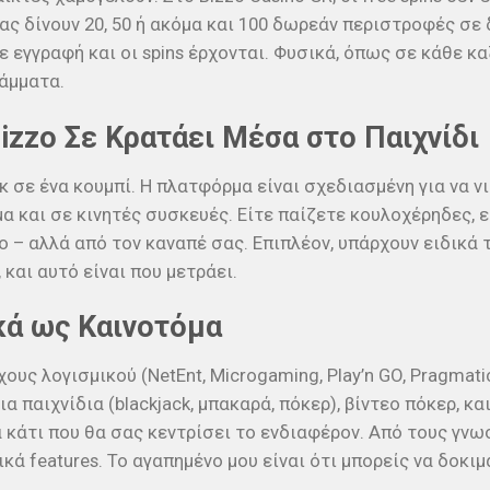
ς δίνουν 20, 50 ή ακόμα και 100 δωρεάν περιστροφές σε 
εγγραφή και οι spins έρχονται. Φυσικά, όπως σε κάθε καζί
ράμματα.
izzo Σε Κρατάει Μέσα στο Παιχνίδι
κ σε ένα κουμπί. Η πλατφόρμα είναι σχεδιασμένη για να νι
μα και σε κινητές συσκευές. Είτε παίζετε κουλοχέρηδες, ε
ο – αλλά από τον καναπέ σας. Επιπλέον, υπάρχουν ειδικά
 και αυτό είναι που μετράει.
κά ως Καινοτόμα
ους λογισμικού (NetEnt, Microgaming, Play’n GO, Pragmati
α παιχνίδια (blackjack, μπακαρά, πόκερ), βίντεο πόκερ, κα
α κάτι που θα σας κεντρίσει το ενδιαφέρον. Από τους γν
ικά features. Το αγαπημένο μου είναι ότι μπορείς να δοκ