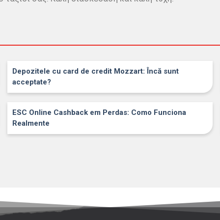
Depozitele cu card de credit Mozzart: Încă sunt
acceptate?
ESC Online Cashback em Perdas: Como Funciona
Realmente