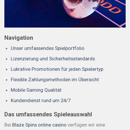
Navigation
Unser umfassendes Spielportfolio
Lizenzierung und Sicherheitsstandards
Lukrative Promotionen für jeden Spielertyp
Flexible Zahlungsmethoden im Übersicht
Mobile Gaming Qualität
Kundendienst rund um 24/7
Das umfassendes Spieleauswahl
Bei
Blaze Spins online casino
verfügen wir eine