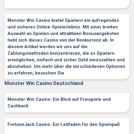
Monster Win Casino bietet Spielern ein aufregendes
und sicheres Online-Spielerlebnis. Mit einer breiten
Auswahl an Spielen und attraktiven Bonusangeboten
hebt sich dieses Casino von der Konkurrenz ab. In
diesem Artikel werden wir uns auf die
Zahlungsmethoden konzentrieren, die es Spielern
ermöglichen, einfach und sicher Geld einzuzahlen und
abzuheben. Um mehr über die verschiedenen Optionen
zu erfahren, besuchen Sie
Monster Win Casino Deutschland
.
Monster Win Casino: Ein Blick auf Freispiele und
Cashback
FortuneJack Casino: Ein Leitfaden für den Spielspaß