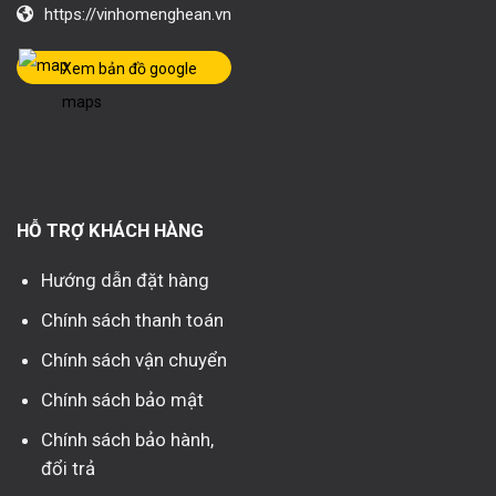
https://vinhomenghean.vn
Xem bản đồ google
maps
HỖ TRỢ KHÁCH HÀNG
Hướng dẫn đặt hàng
Chính sách thanh toán
Chính sách vận chuyển
Chính sách bảo mật
Chính sách bảo hành,
đổi trả