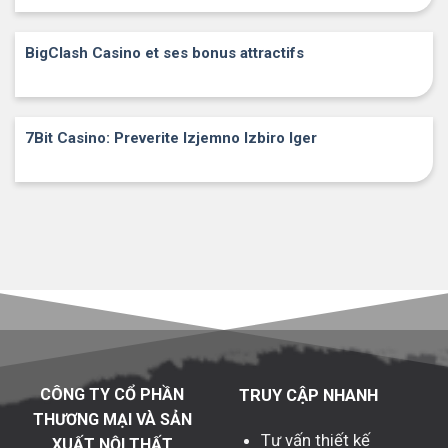
BigClash Casino et ses bonus attractifs
7Bit Casino: Preverite Izjemno Izbiro Iger
CÔNG TY CỔ PHẦN
TRUY CẬP NHANH
THƯƠNG MẠI VÀ SẢN
Tư vấn thiết kế
XUẤT NỘI THẤT