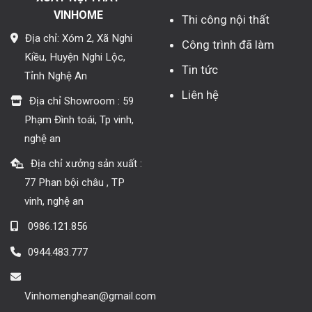
VINHOME
Thi công nội thất
Địa chỉ: Xóm 2, Xã Nghi
Công trình đã làm
Kiều, Huyện Nghi Lộc,
Tin tức
Tỉnh Nghệ An
Liên hệ
Địa chỉ Showroom : 59
Phạm Đình toái, Tp vinh,
nghệ an
Địa chỉ xưởng sản xuất :
77 Phan bội châu , TP
vinh, nghệ an
0986.121.856
0944.483.777
Vinhomenghean@gmail.com