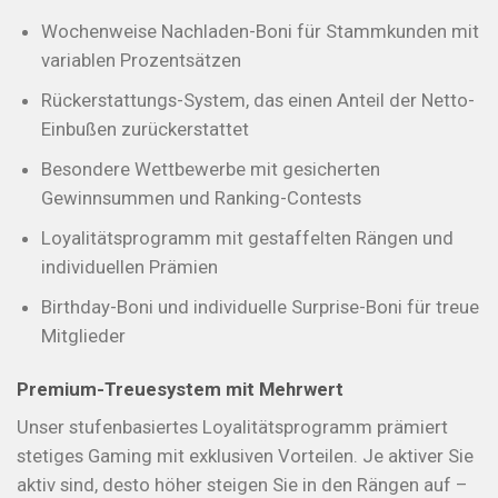
Wochenweise Nachladen-Boni für Stammkunden mit
variablen Prozentsätzen
Rückerstattungs-System, das einen Anteil der Netto-
Einbußen zurückerstattet
Besondere Wettbewerbe mit gesicherten
Gewinnsummen und Ranking-Contests
Loyalitätsprogramm mit gestaffelten Rängen und
individuellen Prämien
Birthday-Boni und individuelle Surprise-Boni für treue
Mitglieder
Premium-Treuesystem mit Mehrwert
Unser stufenbasiertes Loyalitätsprogramm prämiert
stetiges Gaming mit exklusiven Vorteilen. Je aktiver Sie
aktiv sind, desto höher steigen Sie in den Rängen auf –