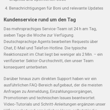
Benachrichtigungen für Boni und relevante Updates
Kundenservice rund um den Tag
Das mehrsprachiges Service-Team ist 24 h am Tag,
sieben Tage die Woche zur Verfügung.
Deutschsprachige Agents bearbeiten Requests über
Chat, E-Mail und Telefon-Hotline. Die typische
Reaktionszeit im Chat liegt bei weniger als 2 Min. – ein
verifizierter Sektor-Durchschnitt, den unser Team
konsequent unterbieten.
Darüber hinaus zum direkten Support haben wir ein
ausführlichen FAQ-Bereich aufgebaut, der die meisten
Anfragen zu Anmeldung, Einzahlungsvorgängen,
Promotionen und technischen Issues beantwortet.
Video-Tutorials und Schritt-Anleitungen ergänzen unser