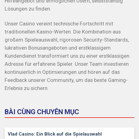
Hilfeangebot und ermöglichen Usern, selbstständig
Lösungen zu finden.
Unser Casino vereint technische Fortschritt mit
traditionellen Kasino-Werten. Die Kombination aus
großem Spieleauswahl, rigorosen Security-Standards,
lukrativen Bonusangeboten und erstklassigem
Kundendienst transformiert uns zu einer erstklassigen
Adresse für erfahrene Spieler. Unser Team investieren
kontinuierlich in Optimierungen und hören auf das
Feedback unserer Community, um das beste Gaming-
Erlebnis zu sichern.
BÀI CÙNG CHUYÊN MỤC
Vlad Casino: Ein Blick auf die Spielauswahl