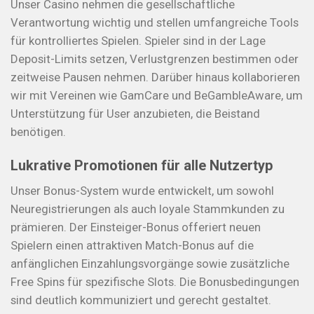
Unser Casino nehmen die gesellschaftliche
Verantwortung wichtig und stellen umfangreiche Tools
für kontrolliertes Spielen. Spieler sind in der Lage
Deposit-Limits setzen, Verlustgrenzen bestimmen oder
zeitweise Pausen nehmen. Darüber hinaus kollaborieren
wir mit Vereinen wie GamCare und BeGambleAware, um
Unterstützung für User anzubieten, die Beistand
benötigen.
Lukrative Promotionen für alle Nutzertyp
Unser Bonus-System wurde entwickelt, um sowohl
Neuregistrierungen als auch loyale Stammkunden zu
prämieren. Der Einsteiger-Bonus offeriert neuen
Spielern einen attraktiven Match-Bonus auf die
anfänglichen Einzahlungsvorgänge sowie zusätzliche
Free Spins für spezifische Slots. Die Bonusbedingungen
sind deutlich kommuniziert und gerecht gestaltet.