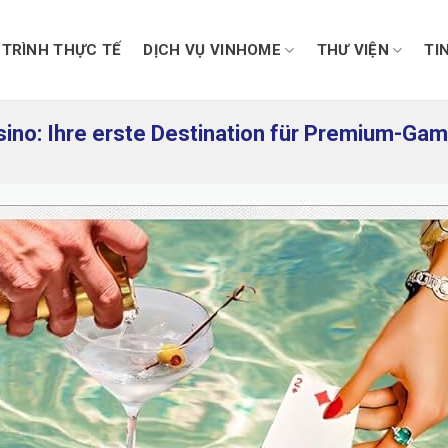
TRÌNH THỰC TẾ
DỊCH VỤ VINHOME
THƯ VIỆN
TI
sino: Ihre erste Destination für Premium-Ga