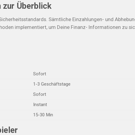
zur Überblick
 Sicherheitsstandards. Sämtliche Einzahlungen- und Abhebu
thoden implementiert, um Deine Finanz- Informationen zu sic
Sofort
1-3 Geschäftstage
Sofort
Instant
15-30 Min
ieler