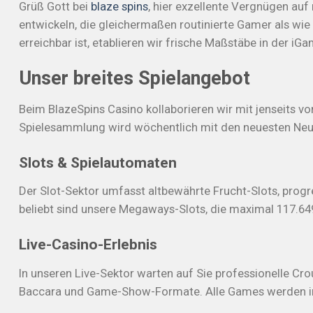
Grüß Gott bei
blaze spins
, hier exzellente Vergnügen au
entwickeln, die gleichermaßen routinierte Gamer als wie 
erreichbar ist, etablieren wir frische Maßstäbe in der iG
Unser breites Spielangebot
Beim BlazeSpins Casino kollaborieren wir mit jenseits v
Spielesammlung wird wöchentlich mit den neuesten Neuer
Slots & Spielautomaten
Der Slot-Sektor umfasst altbewährte Frucht-Slots, progr
beliebt sind unsere Megaways-Slots, die maximal 117.64
Live-Casino-Erlebnis
In unseren Live-Sektor warten auf Sie professionelle Cro
Baccara und Game-Show-Formate. Alle Games werden in 