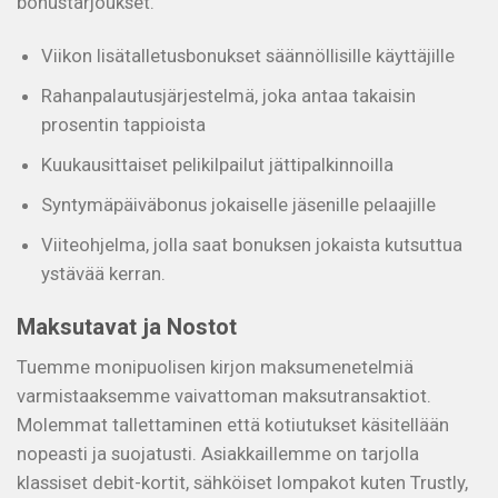
bonustarjoukset.
Viikon lisätalletusbonukset säännöllisille käyttäjille
Rahanpalautusjärjestelmä, joka antaa takaisin
prosentin tappioista
Kuukausittaiset pelikilpailut jättipalkinnoilla
Syntymäpäiväbonus jokaiselle jäsenille pelaajille
Viiteohjelma, jolla saat bonuksen jokaista kutsuttua
ystävää kerran.
Maksutavat ja Nostot
Tuemme monipuolisen kirjon maksumenetelmiä
varmistaaksemme vaivattoman maksutransaktiot.
Molemmat tallettaminen että kotiutukset käsitellään
nopeasti ja suojatusti. Asiakkaillemme on tarjolla
klassiset debit-kortit, sähköiset lompakot kuten Trustly,