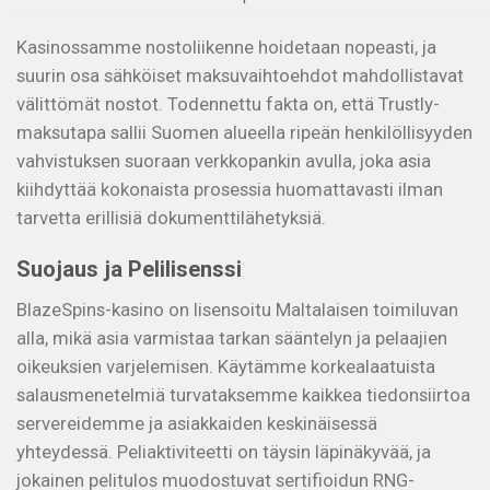
Kasinossamme nostoliikenne hoidetaan nopeasti, ja
suurin osa sähköiset maksuvaihtoehdot mahdollistavat
välittömät nostot. Todennettu fakta on, että Trustly-
maksutapa sallii Suomen alueella ripeän henkilöllisyyden
vahvistuksen suoraan verkkopankin avulla, joka asia
kiihdyttää kokonaista prosessia huomattavasti ilman
tarvetta erillisiä dokumenttilähetyksiä.
Suojaus ja Pelilisenssi
BlazeSpins-kasino on lisensoitu Maltalaisen toimiluvan
alla, mikä asia varmistaa tarkan sääntelyn ja pelaajien
oikeuksien varjelemisen. Käytämme korkealaatuista
salausmenetelmiä turvataksemme kaikkea tiedonsiirtoa
servereidemme ja asiakkaiden keskinäisessä
yhteydessä. Peliaktiviteetti on täysin läpinäkyvää, ja
jokainen pelitulos muodostuvat sertifioidun RNG-