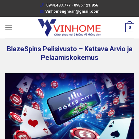
Skip
0944.483.777 - 0986.121.856
to
Vinhomenghean@gmail.com
content
0
BlazeSpins Pelisivusto – Kattava Arvio ja
Pelaamiskokemus