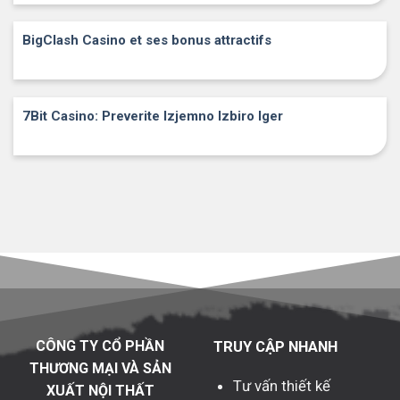
BigClash Casino et ses bonus attractifs
7Bit Casino: Preverite Izjemno Izbiro Iger
CÔNG TY CỔ PHẦN
TRUY CẬP NHANH
THƯƠNG MẠI VÀ SẢN
Tư vấn thiết kế
XUẤT NỘI THẤT