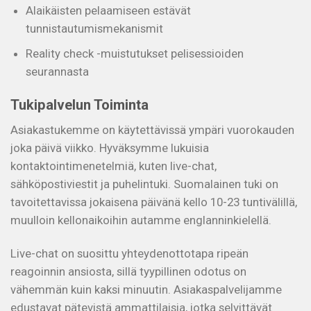
Alaikäisten pelaamiseen estävät
tunnistautumismekanismit
Reality check -muistutukset pelisessioiden
seurannasta
Tukipalvelun Toiminta
Asiakastukemme on käytettävissä ympäri vuorokauden
joka päivä viikko. Hyväksymme lukuisia
kontaktointimenetelmiä, kuten live-chat,
sähköpostiviestit ja puhelintuki. Suomalainen tuki on
tavoitettavissa jokaisena päivänä kello 10-23 tuntivälillä,
muulloin kellonaikoihin autamme englanninkielellä.
Live-chat on suosittu yhteydenottotapa ripeän
reagoinnin ansiosta, sillä tyypillinen odotus on
vähemmän kuin kaksi minuutin. Asiakaspalvelijamme
edustavat pätevistä ammattilaisia, jotka selvittävät