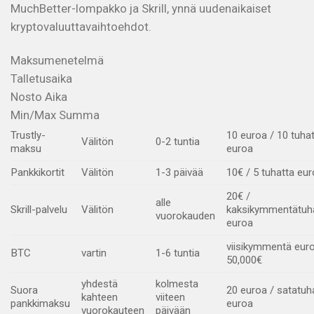
MuchBetter-lompakko ja Skrill, ynnä uudenaikaiset
kryptovaluuttavaihtoehdot.
Maksumenetelmä
Talletusaika
Nosto Aika
Min/Max Summa
Trustly-
10 euroa / 10 tuha
Välitön
0-2 tuntia
maksu
euroa
Pankkikortit
Välitön
1-3 päivää
10€ / 5 tuhatta eu
20€ /
alle
Skrill-palvelu
Välitön
kaksikymmentätuh
vuorokauden
euroa
viisikymmentä euro
BTC
vartin
1-6 tuntia
50,000€
yhdestä
kolmesta
Suora
20 euroa / satatuh
kahteen
viiteen
pankkimaksu
euroa
vuorokauteen
päivään