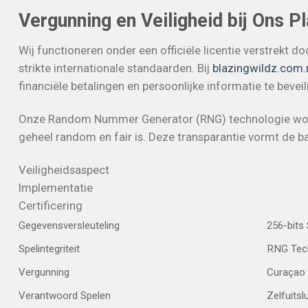
Vergunning en Veiligheid bij Ons P
Wij functioneren onder een officiële licentie verstrekt 
strikte internationale standaarden. Bij
blazingwildz.com.
financiële betalingen en persoonlijke informatie te beveil
Onze Random Nummer Generator (RNG) technologie wordt 
geheel random en fair is. Deze transparantie vormt de ba
Veiligheidsaspect
Implementatie
Certificering
Gegevensversleuteling
256-bits
Spelintegriteit
RNG Tec
Vergunning
Curaçao
Verantwoord Spelen
Zelfuitsl