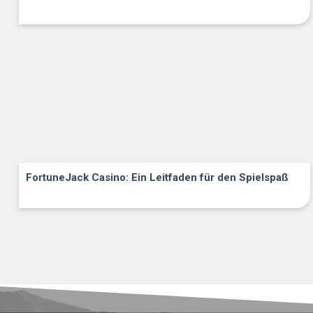
FortuneJack Casino: Ein Leitfaden für den Spielspaß