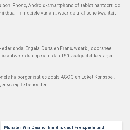
nu een iPhone, Android-smartphone of tablet hanteert, de
ikbaar in mobiele variant, waar de grafische kwaliteit
Nederlands, Engels, Duits en Frans, waarbij doorsnee
ctie antwoorden op ruim dan 150 veelgestelde vragen
onele hulporganisaties zoals AGOG en Loket Kansspel.
eggenschap te behouden.
Monster Win Casino: Ein Blick auf Freispiele und