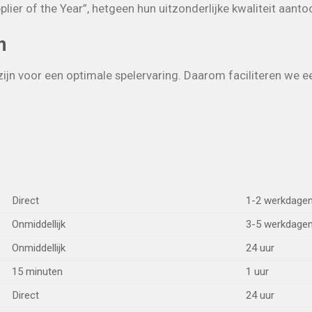
er of the Year”, hetgeen hun uitzonderlijke kwaliteit aanto
n
l zijn voor een optimale spelervaring. Daarom faciliteren we
Direct
1-2 werkdage
Onmiddellijk
3-5 werkdage
Onmiddellijk
24 uur
15 minuten
1 uur
Direct
24 uur