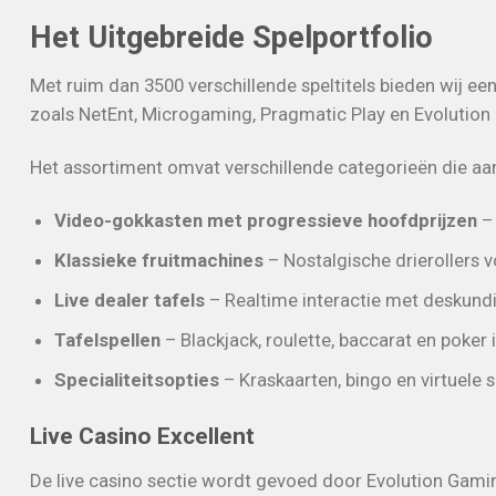
Het Uitgebreide Spelportfolio
Met ruim dan 3500 verschillende speltitels bieden wij 
zoals NetEnt, Microgaming, Pragmatic Play en Evolution 
Het assortiment omvat verschillende categorieën die aans
Video-gokkasten met progressieve hoofdprijzen
– 
Klassieke fruitmachines
– Nostalgische drierollers v
Live dealer tafels
– Realtime interactie met deskundi
Tafelspellen
– Blackjack, roulette, baccarat en poker i
Specialiteitsopties
– Kraskaarten, bingo en virtuele
Live Casino Excellent
De live casino sectie wordt gevoed door Evolution Gamin