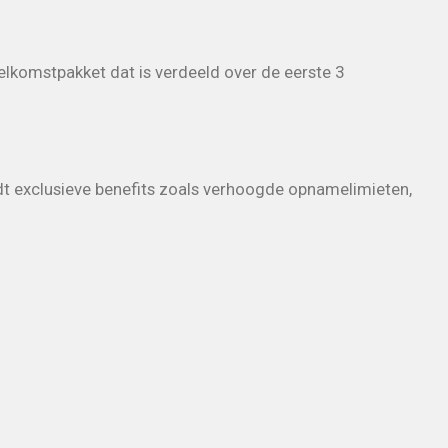
lkomstpakket dat is verdeeld over de eerste 3
edt exclusieve benefits zoals verhoogde opnamelimieten,