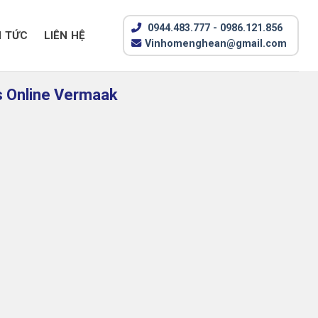
0944.483.777 - 0986.121.856
N TỨC
LIÊN HỆ
Vinhomenghean@gmail.com
s Online Vermaak