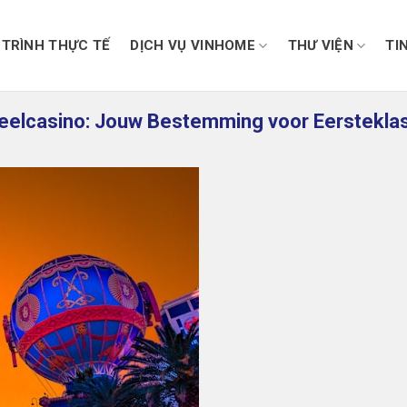
TRÌNH THỰC TẾ
DỊCH VỤ VINHOME
THƯ VIỆN
TI
peelcasino: Jouw Bestemming voor Eerstekla