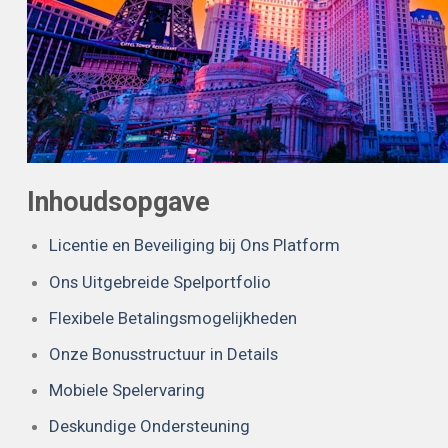
Inhoudsopgave
Licentie en Beveiliging bij Ons Platform
Ons Uitgebreide Spelportfolio
Flexibele Betalingsmogelijkheden
Onze Bonusstructuur in Details
Mobiele Spelervaring
Deskundige Ondersteuning