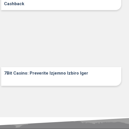
Cashback
7Bit Casino: Preverite Izjemno Izbiro Iger