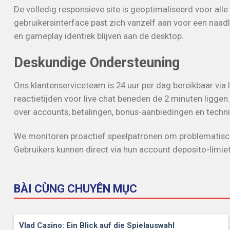
De volledig responsieve site is geoptimaliseerd voor all
gebruikersinterface past zich vanzelf aan voor een naadl
en gameplay identiek blijven aan de desktop.
Deskundige Ondersteuning
Ons klantenserviceteam is 24 uur per dag bereikbaar via 
reactietijden voor live chat beneden de 2 minuten ligg
over accounts, betalingen, bonus-aanbiedingen en tech
We monitoren proactief speelpatronen om problematisch 
Gebruikers kunnen direct via hun account deposito-limie
BÀI CÙNG CHUYÊN MỤC
Vlad Casino: Ein Blick auf die Spielauswahl