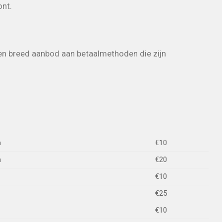
ont.
 een breed aanbod aan betaalmethoden die zijn
n
€10
n
€20
€10
€25
€10