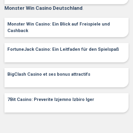
Monster Win Casino Deutschland
.
Monster Win Casino: Ein Blick auf Freispiele und
Cashback
FortuneJack Casino: Ein Leitfaden für den Spielspaß
BigClash Casino et ses bonus attractifs
7Bit Casino: Preverite Izjemno Izbiro Iger