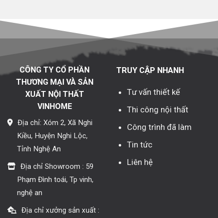
CÔNG TY CỔ PHẦN
TRUY CẬP NHANH
THƯƠNG MẠI VÀ SẢN
Tư vấn thiết kế
XUẤT NỘI THẤT
VINHOME
Thi công nội thất
Địa chỉ: Xóm 2, Xã Nghi
Công trình đã làm
Kiều, Huyện Nghi Lộc,
Tin tức
Tỉnh Nghệ An
Liên hệ
Địa chỉ Showroom : 59
Phạm Đình toái, Tp vinh,
nghệ an
Địa chỉ xưởng sản xuất :