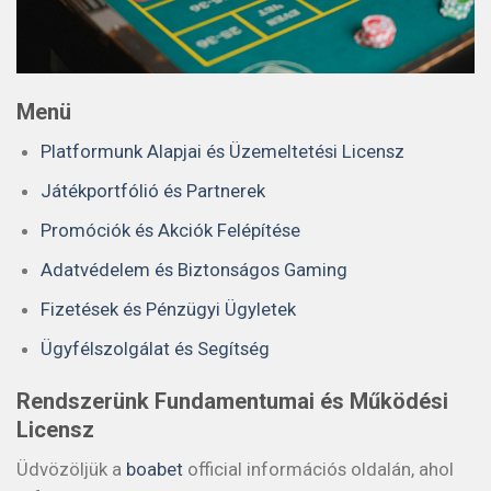
Menü
Platformunk Alapjai és Üzemeltetési Licensz
Játékportfólió és Partnerek
Promóciók és Akciók Felépítése
Adatvédelem és Biztonságos Gaming
Fizetések és Pénzügyi Ügyletek
Ügyfélszolgálat és Segítség
Rendszerünk Fundamentumai és Működési
Licensz
Üdvözöljük a
boabet
official információs oldalán, ahol