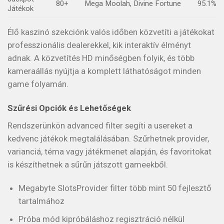
80+
Mega Moolah, Divine Fortune
95.1%
Játékok
Élő kaszinó szekciónk valós időben közvetíti a játékokat
professzionális dealerekkel, kik interaktív élményt
adnak. A közvetítés HD minőségben folyik, és több
kameraállás nyújtja a komplett láthatóságot minden
game folyamán.
Szűrési Opciók és Lehetőségek
Rendszerünkön advanced filter segíti a usereket a
kedvenc játékok megtalálásában. Szűrhetnek provider,
varianciá, téma vagy játékmenet alapján, és favoritokat
is készíthetnek a sűrűn játszott gameekből.
Megabyte SlotsProvider filter több mint 50 fejlesztő
tartalmához
Próba mód kipróbáláshoz regisztráció nélkül