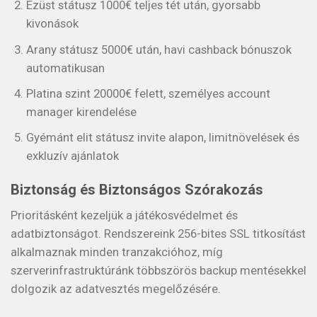
Ezüst státusz 1000€ teljes tét után, gyorsabb
kivonások
Arany státusz 5000€ után, havi cashback bónuszok
automatikusan
Platina szint 20000€ felett, személyes account
manager kirendelése
Gyémánt elit státusz invite alapon, limitnövelések és
exkluzív ajánlatok
Biztonság és Biztonságos Szórakozás
Prioritásként kezeljük a játékosvédelmet és
adatbiztonságot. Rendszereink 256-bites SSL titkosítást
alkalmaznak minden tranzakcióhoz, míg
szerverinfrastruktúránk többszörös backup mentésekkel
dolgozik az adatvesztés megelőzésére.