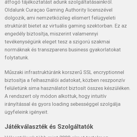
átfogó tájékoztatást adunk szolgáltatásainkról.
Oldalunk Curaçao Gaming Authority licenszével
dolgozik, ami nemzetközileg elismert felügyeleti
struktúrát bietet az virtuális gaming szektorban. Ez az
engedély biztosítja, miszerint valamennyi
tevékenységünk eleget tesz a szigorú szakmai
normáknak és transzparens business gyakorlatokat
folytatunk.
Műszaki infrastruktúránk korszerű SSL encryptionnel
biztosítja a felhasználói adatokat, közben reszponzív
felületünk sima használatot biztosít összes készüléken.
A rendszert oly módon alkottuk, hogy intuitív
irányítással és gyors loading sebességgel szolgálja
ügyfeleink igényeit.
Játékválaszték és Szolgáltatók