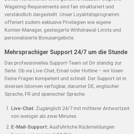
Wagering-Requirements sind fair strukturiert und
verständlich dargestellt. Unser Loyalitätsprogramm
offeriert zudem exklusive Privilegien wie eigene
Konten-Manager, gesteigerte Withdrawal-Limits und
personalisierte Bonusangebote.
Mehrsprachiger Support 24/7 um die Stunde
Das professionelles Support-Team ist Dir ständig zur
Seite. Ob via Live-Chat, Email oder Hotline – wir lösen
Deine Fragen kompetent und schnell. Der Support ist in
diversen Idiomen verfügbar, darunter DE, englischer
Sprache, FR und spanischer Sprache.
Live-Chat:
Zugänglich 24/7 mit mittlerer Antwortzeit
von weniger als zwei Minutes
E-Mail-Support:
Ausführliche Rückmeldungen