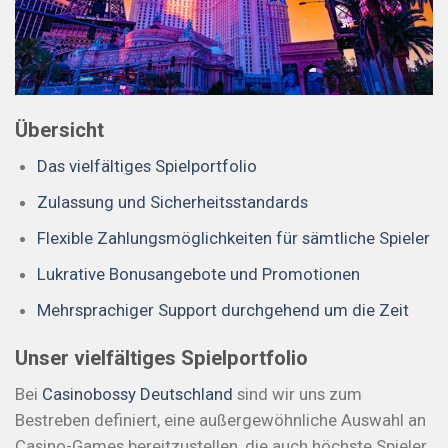
Übersicht
Das vielfältiges Spielportfolio
Zulassung und Sicherheitsstandards
Flexible Zahlungsmöglichkeiten für sämtliche Spieler
Lukrative Bonusangebote und Promotionen
Mehrsprachiger Support durchgehend um die Zeit
Unser vielfältiges Spielportfolio
Bei
Casinobossy Deutschland
sind wir uns zum
Bestreben definiert, eine außergewöhnliche Auswahl an
Casino-Games bereitzustellen, die auch höchste Spieler