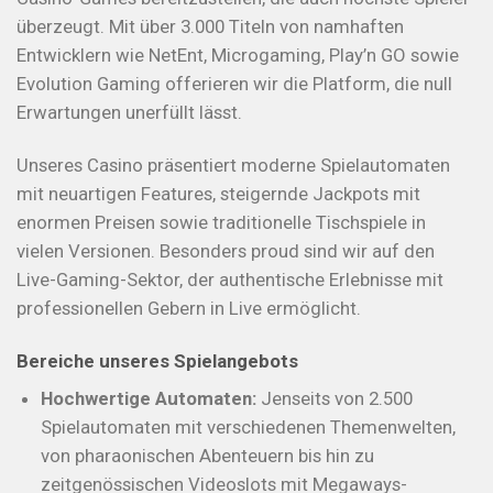
überzeugt. Mit über 3.000 Titeln von namhaften
Entwicklern wie NetEnt, Microgaming, Play’n GO sowie
Evolution Gaming offerieren wir die Platform, die null
Erwartungen unerfüllt lässt.
Unseres Casino präsentiert moderne Spielautomaten
mit neuartigen Features, steigernde Jackpots mit
enormen Preisen sowie traditionelle Tischspiele in
vielen Versionen. Besonders proud sind wir auf den
Live-Gaming-Sektor, der authentische Erlebnisse mit
professionellen Gebern in Live ermöglicht.
Bereiche unseres Spielangebots
Hochwertige Automaten:
Jenseits von 2.500
Spielautomaten mit verschiedenen Themenwelten,
von pharaonischen Abenteuern bis hin zu
zeitgenössischen Videoslots mit Megaways-