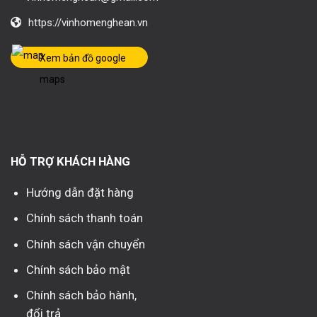
https://vinhomenghean.vn
Xem bản đồ google
maps
HỖ TRỢ KHÁCH HÀNG
Hướng dẫn đặt hàng
Chính sách thanh toán
Chính sách vận chuyển
Chính sách bảo mật
Chính sách bảo hành,
đổi trả