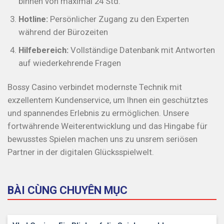
binnen von maximal 24 Std.
Hotline:
Persönlicher Zugang zu den Experten
während der Bürozeiten
Hilfebereich:
Vollständige Datenbank mit Antworten
auf wiederkehrende Fragen
Bossy Casino verbindet modernste Technik mit
exzellentem Kundenservice, um Ihnen ein geschütztes
und spannendes Erlebnis zu ermöglichen. Unsere
fortwährende Weiterentwicklung und das Hingabe für
bewusstes Spielen machen uns zu unsrem seriösen
Partner in der digitalen Glücksspielwelt.
BÀI CÙNG CHUYÊN MỤC