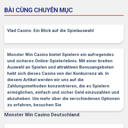
BÀI CÙNG CHUYÊN MỤC
Vlad Casino: Ein Blick auf die Spielauswahl
Monster Win Casino bietet Spielern ein aufregendes
und sicheres Online-Spielerlebnis. Mit einer breiten
Auswahl an Spielen und attraktiven Bonusangeboten
hebt sich dieses Casino von der Konkurrenz ab. In
diesem Artikel werden wir uns auf die
Zahlungsmethoden konzentrieren, die es Spielern
ermöglichen, einfach und sicher Geld einzuzahlen und
abzuheben. Um mehr über die verschiedenen Optionen
zu erfahren, besuchen Sie
Monster Win Casino Deutschland
.