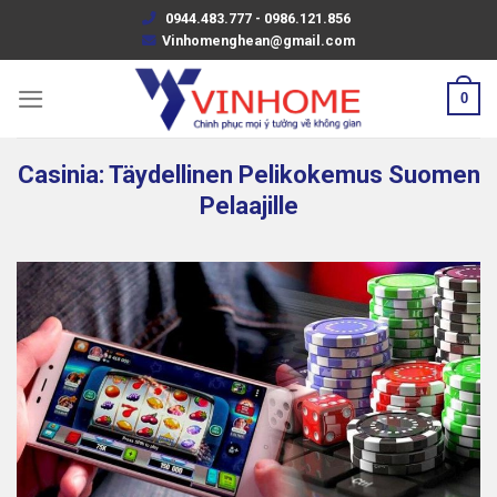
Skip
0944.483.777 - 0986.121.856
to
Vinhomenghean@gmail.com
content
0
Casinia: Täydellinen Pelikokemus Suomen
Pelaajille