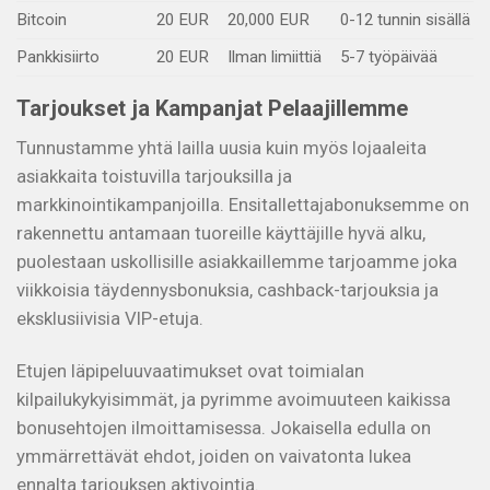
Bitcoin
20 EUR
20,000 EUR
0-12 tunnin sisällä
Pankkisiirto
20 EUR
Ilman limiittiä
5-7 työpäivää
Tarjoukset ja Kampanjat Pelaajillemme
Tunnustamme yhtä lailla uusia kuin myös lojaaleita
asiakkaita toistuvilla tarjouksilla ja
markkinointikampanjoilla. Ensitallettajabonuksemme on
rakennettu antamaan tuoreille käyttäjille hyvä alku,
puolestaan uskollisille asiakkaillemme tarjoamme joka
viikkoisia täydennysbonuksia, cashback-tarjouksia ja
eksklusiivisia VIP-etuja.
Etujen läpipeluuvaatimukset ovat toimialan
kilpailukykyisimmät, ja pyrimme avoimuuteen kaikissa
bonusehtojen ilmoittamisessa. Jokaisella edulla on
ymmärrettävät ehdot, joiden on vaivatonta lukea
ennalta tarjouksen aktivointia.