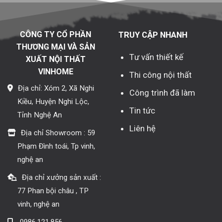
CÔNG TY CỔ PHẦN
TRUY CẬP NHANH
THƯƠNG MẠI VÀ SẢN
Tư vấn thiết kế
XUẤT NỘI THẤT
VINHOME
Thi công nội thất
Địa chỉ: Xóm 2, Xã Nghi
Công trình đã làm
Kiều, Huyện Nghi Lộc,
Tin tức
Tỉnh Nghệ An
Liên hệ
Địa chỉ Showroom : 59
Phạm Đình toái, Tp vinh,
nghệ an
Địa chỉ xưởng sản xuất :
77 Phan bội châu , TP
vinh, nghệ an