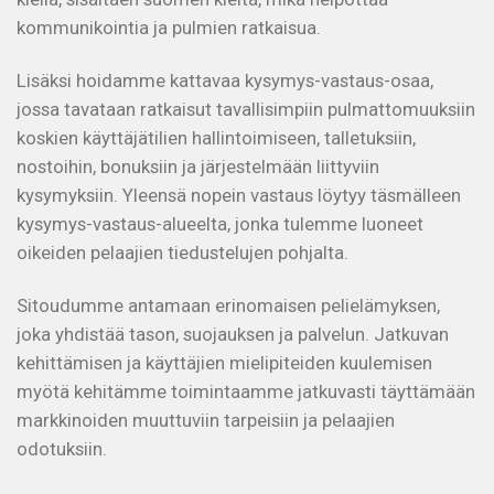
kommunikointia ja pulmien ratkaisua.
Lisäksi hoidamme kattavaa kysymys-vastaus-osaa,
jossa tavataan ratkaisut tavallisimpiin pulmattomuuksiin
koskien käyttäjätilien hallintoimiseen, talletuksiin,
nostoihin, bonuksiin ja järjestelmään liittyviin
kysymyksiin. Yleensä nopein vastaus löytyy täsmälleen
kysymys-vastaus-alueelta, jonka tulemme luoneet
oikeiden pelaajien tiedustelujen pohjalta.
Sitoudumme antamaan erinomaisen pelielämyksen,
joka yhdistää tason, suojauksen ja palvelun. Jatkuvan
kehittämisen ja käyttäjien mielipiteiden kuulemisen
myötä kehitämme toimintaamme jatkuvasti täyttämään
markkinoiden muuttuviin tarpeisiin ja pelaajien
odotuksiin.