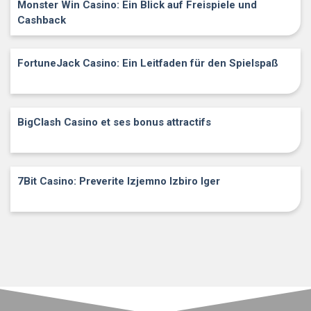
Monster Win Casino: Ein Blick auf Freispiele und
Cashback
FortuneJack Casino: Ein Leitfaden für den Spielspaß
BigClash Casino et ses bonus attractifs
7Bit Casino: Preverite Izjemno Izbiro Iger