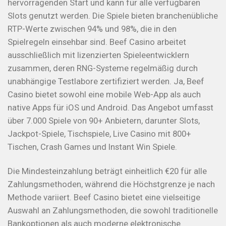
hervorragenden Start und kann für alle verfügbaren
Slots genutzt werden. Die Spiele bieten branchenübliche
RTP-Werte zwischen 94% und 98%, die in den
Spielregeln einsehbar sind. Beef Casino arbeitet
ausschließlich mit lizenzierten Spieleentwicklern
zusammen, deren RNG-Systeme regelmäßig durch
unabhängige Testlabore zertifiziert werden. Ja, Beef
Casino bietet sowohl eine mobile Web-App als auch
native Apps für iOS und Android. Das Angebot umfasst
über 7.000 Spiele von 90+ Anbietern, darunter Slots,
Jackpot-Spiele, Tischspiele, Live Casino mit 800+
Tischen, Crash Games und Instant Win Spiele.
Die Mindesteinzahlung beträgt einheitlich €20 für alle
Zahlungsmethoden, während die Höchstgrenze je nach
Methode variiert. Beef Casino bietet eine vielseitige
Auswahl an Zahlungsmethoden, die sowohl traditionelle
Bankoptionen als auch moderne elektronische