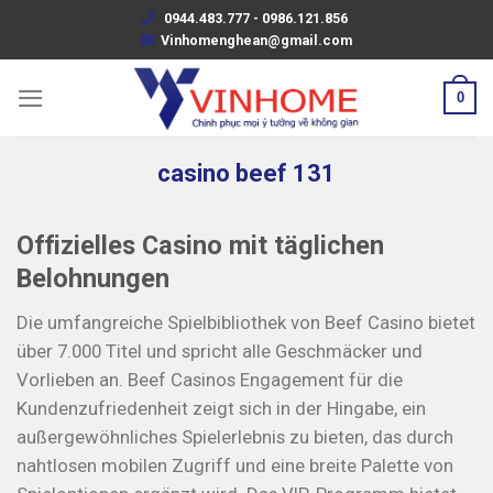
Skip
0944.483.777 - 0986.121.856
to
Vinhomenghean@gmail.com
content
0
casino beef 131
Offizielles Casino mit täglichen
Belohnungen
Die umfangreiche Spielbibliothek von Beef Casino bietet
über 7.000 Titel und spricht alle Geschmäcker und
Vorlieben an. Beef Casinos Engagement für die
Kundenzufriedenheit zeigt sich in der Hingabe, ein
außergewöhnliches Spielerlebnis zu bieten, das durch
nahtlosen mobilen Zugriff und eine breite Palette von