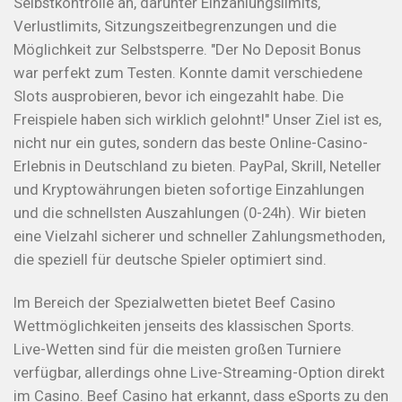
Selbstkontrolle an, darunter Einzahlungslimits,
Verlustlimits, Sitzungszeitbegrenzungen und die
Möglichkeit zur Selbstsperre. "Der No Deposit Bonus
war perfekt zum Testen. Konnte damit verschiedene
Slots ausprobieren, bevor ich eingezahlt habe. Die
Freispiele haben sich wirklich gelohnt!" Unser Ziel ist es,
nicht nur ein gutes, sondern das beste Online-Casino-
Erlebnis in Deutschland zu bieten. PayPal, Skrill, Neteller
und Kryptowährungen bieten sofortige Einzahlungen
und die schnellsten Auszahlungen (0-24h). Wir bieten
eine Vielzahl sicherer und schneller Zahlungsmethoden,
die speziell für deutsche Spieler optimiert sind.
Im Bereich der Spezialwetten bietet Beef Casino
Wettmöglichkeiten jenseits des klassischen Sports.
Live-Wetten sind für die meisten großen Turniere
verfügbar, allerdings ohne Live-Streaming-Option direkt
im Casino. Beef Casino hat erkannt, dass eSports zu den