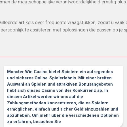
 nemen de maatschappelijke verantwoordelijkheid ernstig plu
leerde artikels over frequente vraagstukken, zodat u vaak d
 persoonlijk te assisteren met oplossingen die passen op je 
Monster Win Casino bietet Spielern ein aufregendes
und sicheres Online-Spielerlebnis. Mit einer breiten
Auswahl an Spielen und attraktiven Bonusangeboten
hebt sich dieses Casino von der Konkurrenz ab. In
diesem Artikel werden wir uns auf die
Zahlungsmethoden konzentrieren, die es Spielern
ermöglichen, einfach und sicher Geld einzuzahlen und
abzuheben. Um mehr über die verschiedenen Optionen
zu erfahren, besuchen Sie