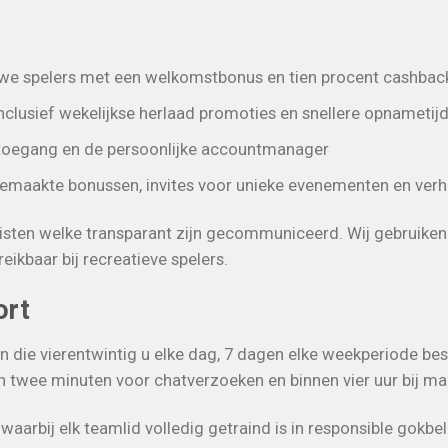
e spelers met een welkomstbonus en tien procent cashback o
nclusief wekelijkse herlaad promoties en snellere opnametij
oitoegang en de persoonlijke accountmanager
maakte bonussen, invites voor unieke evenementen en verh
reisten welke transparant zijn gecommuniceerd. Wij gebruik
ikbaar bij recreatieve spelers.
ort
 die vierentwintig u elke dag, 7 dagen elke weekperiode besch
 twee minuten voor chatverzoeken en binnen vier uur bij mai
waarbij elk teamlid volledig getraind is in responsible gokb