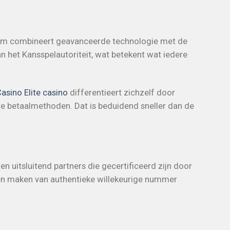
tform combineert geavanceerde technologie met de
van het Kansspelautoriteit, wat betekent wat iedere
asino Elite casino
differentieert zichzelf door
te betaalmethoden. Dat is beduidend sneller dan de
 uitsluitend partners die gecertificeerd zijn door
ken maken van authentieke willekeurige nummer