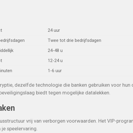
ct
24 uur
bedrijfsdagen
Twee tot drie bedrijfsdagen
dellijk
24-48 u
ct
12-24 u
inuten
1-6 uur
ptie, dezelfde technologie die banken gebruiken voor hun o
beveiligingslaag biedt tegen mogelijke datalekken.
aken
onusstructuur vrij van verborgen voorwaarden. Het VIP-progr
je speelervaring.