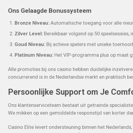
Ons Gelaagde Bonussysteem
Bronze Niveau:
Automatische toegang voor alle nieuw
Zilver Level:
Bereikbaar volgend op 50 speelsessies, i
Goud Niveau:
Bij actieve spelers met unieke toerno
Platinum Niveau:
Het VIP-programma plus op maat ge
Alle promoties bij ons casino hebben duidelijke inzetve
concurrerend is in de Nederlandse markt en praktisch bere
Persoonlijke Support om Je Comf
Ons klantenserviceteam bestaat uit getrainde specialisten
We mikken op een gemiddelde responstijd van korter dan
Casino Elite levert ondersteuning binnen het Nederlands, 