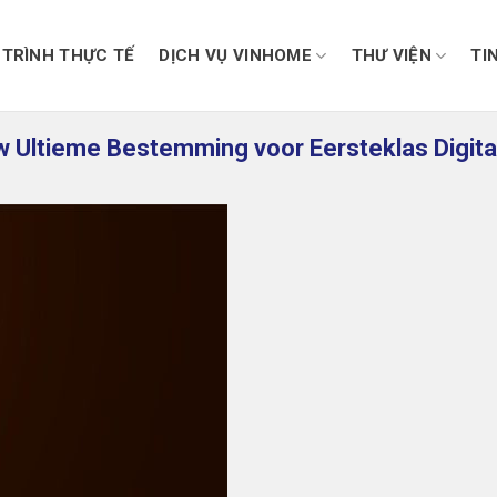
TRÌNH THỰC TẾ
DỊCH VỤ VINHOME
THƯ VIỆN
TI
Uw Ultieme Bestemming voor Eersteklas Digita