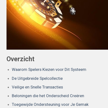
Overzicht
Waarom Spelers Kiezen voor Dit Systeem
De Uitgebreide Spelcollectie
Veilige en Snelle Transacties
Beloningen die het Onderscheid Creëren
Toegewijde Ondersteuning voor Je Gemak