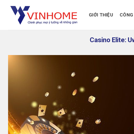
Skip
to
GIỚI THIỆU
CÔNG 
content
Casino Elite: 