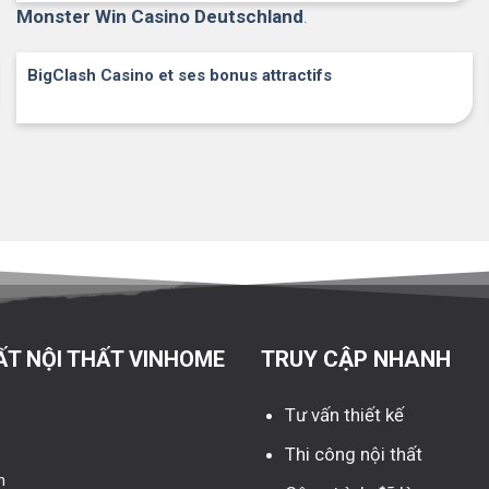
Monster Win Casino Deutschland
.
BigClash Casino et ses bonus attractifs
ẤT NỘI THẤT VINHOME
TRUY CẬP NHANH
Tư vấn thiết kế
Thi công nội thất
n