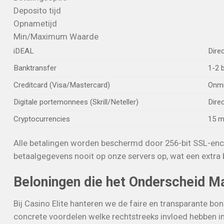
Deposito tijd
Opnametijd
Min/Maximum Waarde
iDEAL
Dire
Banktransfer
1-2 
Creditcard (Visa/Mastercard)
Onmid
Digitale portemonnees (Skrill/Neteller)
Dire
Cryptocurrencies
15 m
Alle betalingen worden beschermd door 256-bit SSL-encry
betaalgegevens nooit op onze servers op, wat een extra 
Beloningen die het Onderscheid M
Bij Casino Elite hanteren we de faire en transparante b
concrete voordelen welke rechtstreeks invloed hebben in 