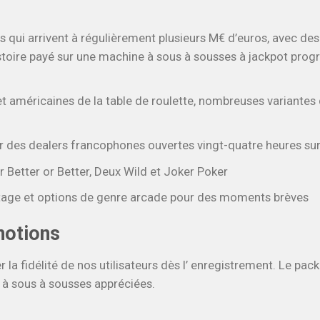
s qui arrivent à régulièrement plusieurs M€ d’euros, avec 
stoire payé sur une machine à sous à sousses à jackpot progres
t américaines de la table de roulette, nombreuses variantes d
 des dealers francophones ouvertes vingt-quatre heures sur
r Better or Better, Deux Wild et Joker Poker
ttage et options de genre arcade pour des moments brèves
otions
 la fidélité de nos utilisateurs dès l’ enregistrement. Le pa
 à sous à sousses appréciées.