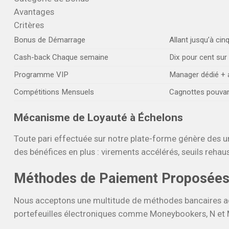
Avantages
Critères
Bonus de Démarrage
Allant jusqu’à cin
Cash-back Chaque semaine
Dix pour cent sur 
Programme VIP
Manager dédié + 
Compétitions Mensuels
Cagnottes pouvan
Mécanisme de Loyauté à Échelons
Toute pari effectuée sur notre plate-forme génère des un
des bénéfices en plus : virements accélérés, seuils reh
Méthodes de Paiement Proposée
Nous acceptons une multitude de méthodes bancaires adapt
portefeuilles électroniques comme Moneybookers, N et M