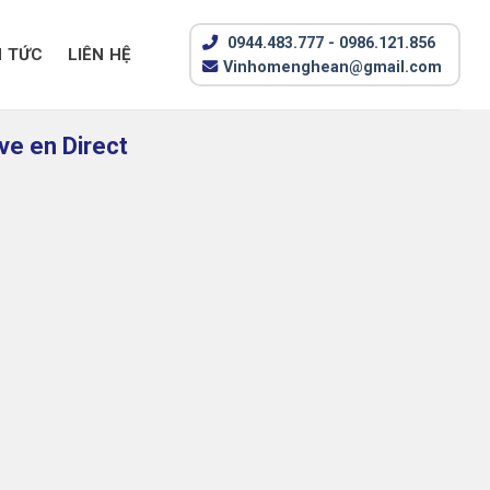
0944.483.777 - 0986.121.856
N TỨC
LIÊN HỆ
Vinhomenghean@gmail.com
ve en Direct