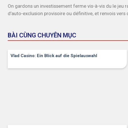
On gardons un investissement ferme vis-à-vis du le jeu r
d’auto-exclusion provisoire ou définitive, et renvois ver
BÀI CÙNG CHUYÊN MỤC
Vlad Casino: Ein Blick auf die Spielauswahl