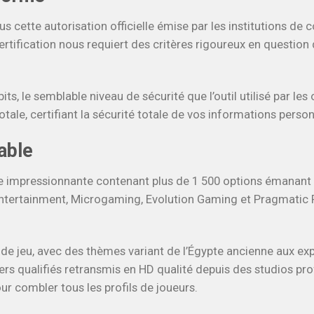
 cette autorisation officielle émise par les institutions de 
tification nous requiert des critères rigoureux en question
s, le semblable niveau de sécurité que l’outil utilisé par l
otale, certifiant la sécurité totale de vos informations person
able
 impressionnante contenant plus de 1 500 options émanant d
t Entertainment, Microgaming, Evolution Gaming et Pragmatic 
e de jeu, avec des thèmes variant de l’Égypte ancienne aux e
s qualifiés retransmis en HD qualité depuis des studios profe
ur combler tous les profils de joueurs.