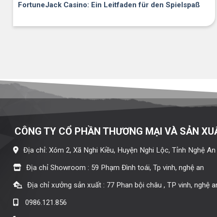
FortuneJack Casino: Ein Leitfaden für den Spielspaß
CÔNG TY CỔ PHẦN THƯƠNG MẠI VÀ SẢN XU
Địa chỉ: Xóm 2, Xã Nghi Kiều, Huyện Nghi Lộc, Tỉnh Nghệ An
Địa chỉ Showroom : 59 Phạm Đình toái, Tp vinh, nghệ an
Địa chỉ xưởng sản xuất : 77 Phan bội châu , TP vinh, nghệ a
0986.121.856