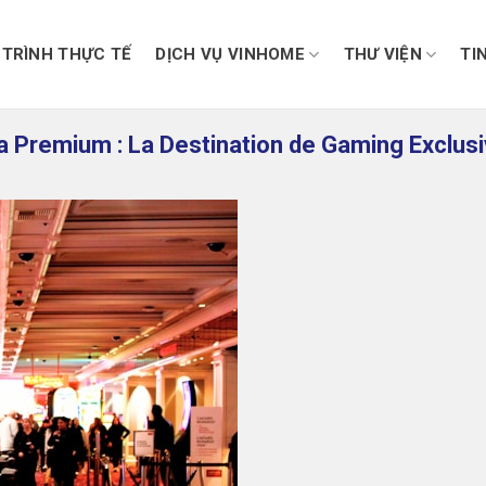
TRÌNH THỰC TẾ
DỊCH VỤ VINHOME
THƯ VIỆN
TI
a Premium : La Destination de Gaming Exclusi