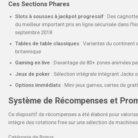
Ces Sections Phares
Slots à sousses à jackpot progressif
: Des cagnotte
du meilleur important prix en ligne sécurisée dans l’hi
septembre 2018
Tables de table classiques
: Variantes du continent e
britannique
Gaming en live
: Davantage de 80+ zones animées par
Jeux de poker
: Sélection intégrale intégrant Jacks o
Options immédiats
: Mini-jeux games, cartes de gra
Système de Récompenses et Prom
Ce dispositif de récompenses a été élaboré pour valoriser
intègre des rotations free sur une sélection de machines
Catégorie de Bonus