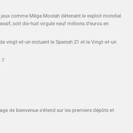
des jeux comme Méga Moolah détenant le exploit mondial
sif, soit dix-huit virgule neuf millions d’euros en
e vingt-et-un incluant le Spanish 21 et le Vingt-et-un
 7
ckage de bienvenue s’étend sur les premiers dépôts et