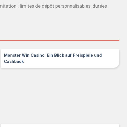
itation : limites de dépôt personnalisables, durées
Monster Win Casino: Ein Blick auf Freispiele und
Cashback