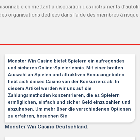
aisonnable en mettant à disposition des instruments d’autolim
s des organisations dédiées dans l’aide des membres à risque.
Monster Win Casino bietet Spielern ein aufregendes
und sicheres Online-Spielerlebnis. Mit einer breiten
Auswahl an Spielen und attraktiven Bonusangeboten
hebt sich dieses Casino von der Konkurrenz ab. In
diesem Artikel werden wir uns auf die
Zahlungsmethoden konzentrieren, die es Spielern
ermöglichen, einfach und sicher Geld einzuzahlen und
abzuheben. Um mehr über die verschiedenen Optionen
zu erfahren, besuchen Sie
Monster Win Casino Deutschland
.