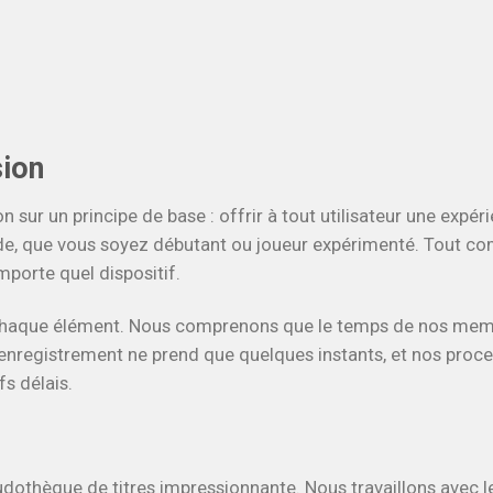
sion
on sur un principe de base : offrir à tout utilisateur une ex
uide, que vous soyez débutant ou joueur expérimenté. Tout co
mporte quel dispositif.
chaque élément. Nous comprenons que le temps de nos membr
nregistrement ne prend que quelques instants, et nos processu
s délais.
udothèque de titres impressionnante. Nous travaillons avec le