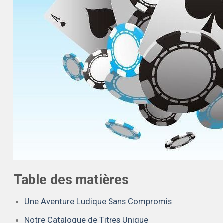
Table des matières
Une Aventure Ludique Sans Compromis
Notre Catalogue de Titres Unique