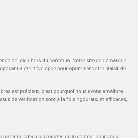
périence de loisir hors du commun. Notre site se démarque
mposant a été développé pour optimiser votre plaisir de
es est précieux, c’est pourquoi nous avons amélioré
s de vérification sont à la fois rigoureux et efficaces,
s créateurs les plus réputés de le secteur pour vous