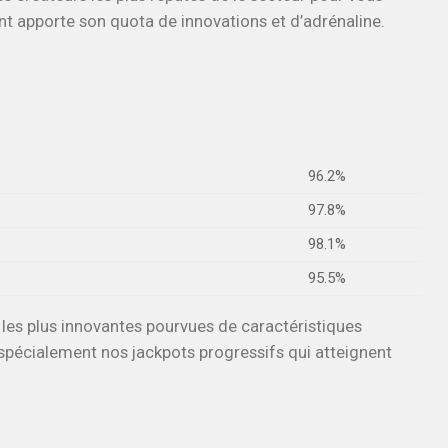
ent apporte son quota de innovations et d’adrénaline.
96.2%
97.8%
98.1%
95.5%
les plus innovantes pourvues de caractéristiques
t spécialement nos jackpots progressifs qui atteignent