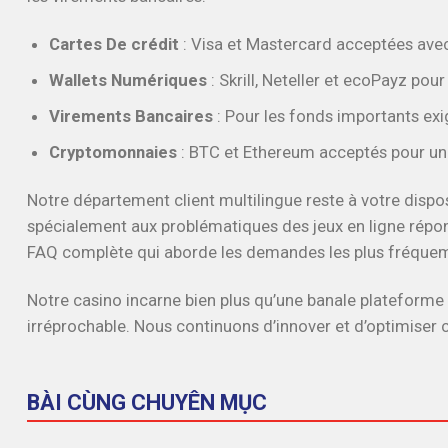
Cartes De crédit
: Visa et Mastercard acceptées ave
Wallets Numériques
: Skrill, Neteller et ecoPayz pou
Virements Bancaires
: Pour les fonds importants exi
Cryptomonnaies
: BTC et Ethereum acceptés pour une 
Notre département client multilingue reste à votre disposi
spécialement aux problématiques des jeux en ligne rép
FAQ complète qui aborde les demandes les plus fréquemm
Notre casino incarne bien plus qu’une banale plateforme
irréprochable. Nous continuons d’innover et d’optimiser co
BÀI CÙNG CHUYÊN MỤC