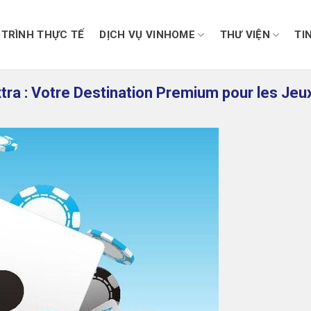
TRÌNH THỰC TẾ
DỊCH VỤ VINHOME
THƯ VIỆN
TI
tra : Votre Destination Premium pour les Jeu