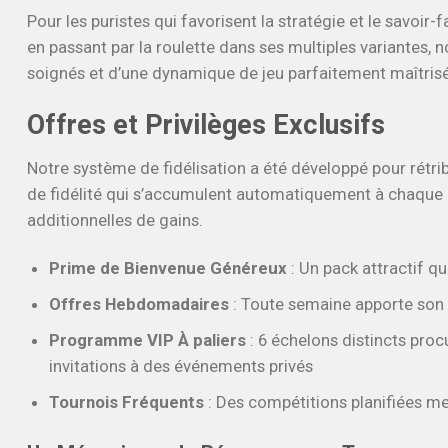
Pour les puristes qui favorisent la stratégie et le savoir
en passant par la roulette dans ses multiples variantes, 
soignés et d’une dynamique de jeu parfaitement maîtris
Offres et Privilèges Exclusifs
Notre système de fidélisation a été développé pour rétr
de fidélité qui s’accumulent automatiquement à chaque mi
additionnelles de gains.
Prime de Bienvenue Généreux
: Un pack attractif q
Offres Hebdomadaires
: Toute semaine apporte son
Programme VIP À paliers
: 6 échelons distincts proc
invitations à des événements privés
Tournois Fréquents
: Des compétitions planifiées me