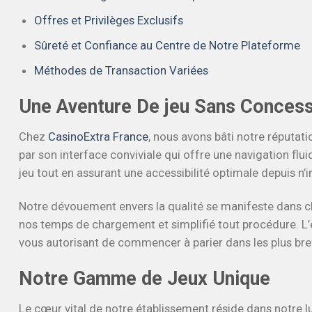
Offres et Privilèges Exclusifs
Sûreté et Confiance au Centre de Notre Plateforme
Méthodes de Transaction Variées
Une Aventure De jeu Sans Conces
Chez
CasinoExtra France
, nous avons bâti notre réputati
par son interface conviviale qui offre une navigation fl
jeu tout en assurant une accessibilité optimale depuis n’i
Notre dévouement envers la qualité se manifeste dans 
nos temps de chargement et simplifié tout procédure. L’e
vous autorisant de commencer à parier dans les plus bref
Notre Gamme de Jeux Unique
Le cœur vital de notre établissement réside dans notre l