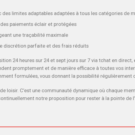
c des limites adaptables adaptées à tous les catégories de
r des paiements éclair et protégées
geant une traçabilité maximale
discrétion parfaite et des frais réduits
tion 24 heures sur 24 et sept jours sur 7 via tchat en direct,
ondent promptement et de manière efficace à toutes vos in
ent formulées, vous donnant la possibilité régulièrement d
 de loisir. C’est une communauté dynamique où chaque membre
ntinuellement notre proposition pour rester à la pointe de l’