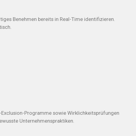
htiges Benehmen bereits in Real-Time identifizieren.
isch.
f-Exclusion-Programme sowie Wirklichkeitsprüfungen
sbewusste Unternehmenspraktiken.