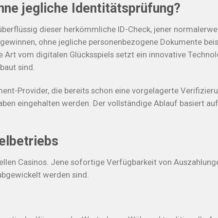
ne jegliche Identitätsprüfung?
überflüssig dieser herkömmliche ID-Check, jener normalerwe
nd gewinnen, ohne jegliche personenbezogene Dokumente bei
rt vom digitalen Glücksspiels setzt ein innovative Technol
baut sind.
ment-Provider, die bereits schon eine vorgelagerte Verifizi
gaben eingehalten werden. Der vollständige Ablauf basiert au
ielbetriebs
onellen Casinos. Jene sofortige Verfügbarkeit von Auszahlung
abgewickelt werden sind.