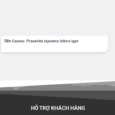
7Bit Casino: Preverite Izjemno Izbiro Iger
HỖ TRỢ KHÁCH HÀNG