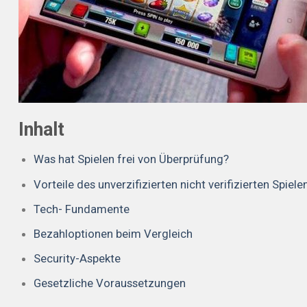
Inhalt
Was hat Spielen frei von Überprüfung?
Vorteile des unverzifizierten nicht verifizierten Spiele
Tech- Fundamente
Bezahloptionen beim Vergleich
Security-Aspekte
Gesetzliche Voraussetzungen