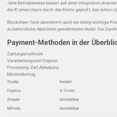
Jene Betriebsweise basiert auf einer Integration diverser
die ID eines Users durch das Konto geprüft, das schon r
Blockchain-Tech übernimmt auch ein stetig wichtige Pos
zu behördliche Absichten gewährleistet bleibt. Die Durc
Payment-Methoden in der Überbli
Zahlungsmethode
Verarbeitungszeit Deposit
Processing-Zeit Abhebung
Mindestbetrag
Trustly
Instant
Cryptos
5-15 min
Zimpler
Unmittelbar
MiFinity
Unmittelbar