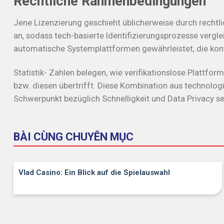
Rechtliche Rahmenbedingungen
Jene Lizenzierung geschieht üblicherweise durch rechtl
an, sodass tech-basierte Identifizierungsprozesse vergle
automatische Systemplattformen gewährleistet, die kont
Statistik- Zahlen belegen, wie verifikationslose Platt
bzw. diesen übertrifft. Diese Kombination aus technologi
Schwerpunkt bezüglich Schnelligkeit und Data Privacy se
BÀI CÙNG CHUYÊN MỤC
Vlad Casino: Ein Blick auf die Spielauswahl