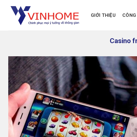
Skip
to
GIỚI THIỆU
CÔNG 
content
Casino f