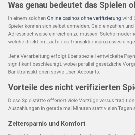
Was genau bedeutet das Spielen oh
In einem solchen
Online casinos ohne verifizierung
wird 
Spieler können sich selbst anmelden, Geld einzahlen u
Adressnachweise einreichen zu müssen. Solche moderne A
welche direkt im Laufe des Transaktionsprozesses einge
Jene Verarbeitung erfolgt über speziell entwickelte Pay
signifikant beschleunigt, wobei parallel gesetzliche Vor
Banktransaktionen sowie User-Accounts.
Vorteile des nicht verifizierten Sp
Diese Spielstätte offeriert viele Vorzüge versus traditi
Auszahlungen in gerade mal Minuten statt vielen Tagen 
Zeitersparnis und Komfort