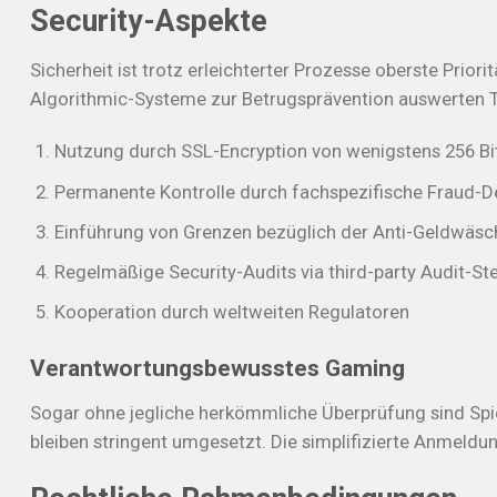
Security-Aspekte
Sicherheit ist trotz erleichterter Prozesse oberste Prior
Algorithmic-Systeme zur Betrugsprävention auswerten 
Nutzung durch SSL-Encryption von wenigstens 256 Bi
Permanente Kontrolle durch fachspezifische Fraud-D
Einführung von Grenzen bezüglich der Anti-Geldwäsc
Regelmäßige Security-Audits via third-party Audit-Ste
Kooperation durch weltweiten Regulatoren
Verantwortungsbewusstes Gaming
Sogar ohne jegliche herkömmliche Überprüfung sind Spi
bleiben stringent umgesetzt. Die simplifizierte Anmeld