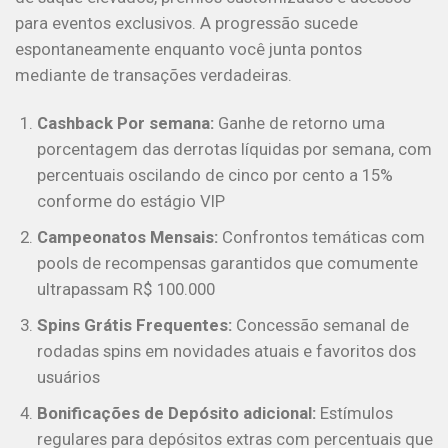
para eventos exclusivos. A progressão sucede
espontaneamente enquanto você junta pontos
mediante de transações verdadeiras.
Cashback Por semana:
Ganhe de retorno uma
porcentagem das derrotas líquidas por semana, com
percentuais oscilando de cinco por cento a 15%
conforme do estágio VIP
Campeonatos Mensais:
Confrontos temáticas com
pools de recompensas garantidos que comumente
ultrapassam R$ 100.000
Spins Grátis Frequentes:
Concessão semanal de
rodadas spins em novidades atuais e favoritos dos
usuários
Bonificações de Depósito adicional:
Estímulos
regulares para depósitos extras com percentuais que