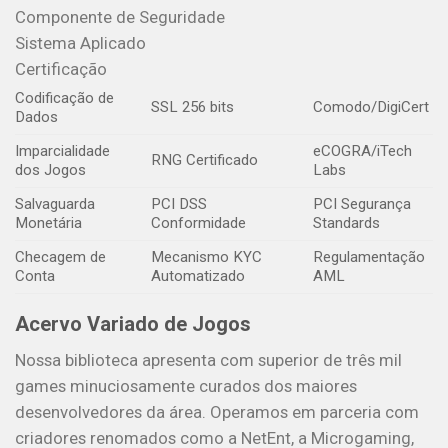
Componente de Seguridade
Sistema Aplicado
Certificação
Codificação de
SSL 256 bits
Comodo/DigiCert
Dados
Imparcialidade
eCOGRA/iTech
RNG Certificado
dos Jogos
Labs
Salvaguarda
PCI DSS
PCI Segurança
Monetária
Conformidade
Standards
Checagem de
Mecanismo KYC
Regulamentação
Conta
Automatizado
AML
Acervo Variado de Jogos
Nossa biblioteca apresenta com superior de três mil
games minuciosamente curados dos maiores
desenvolvedores da área. Operamos em parceria com
criadores renomados como a NetEnt, a Microgaming,