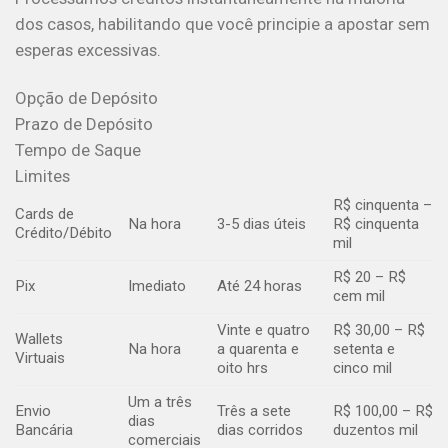
dos casos, habilitando que você principie a apostar sem
esperas excessivas.
Opção de Depósito
Prazo de Depósito
Tempo de Saque
Limites
R$ cinquenta –
Cards de
Na hora
3-5 dias úteis
R$ cinquenta
Crédito/Débito
mil
R$ 20 – R$
Pix
Imediato
Até 24 horas
cem mil
Vinte e quatro
R$ 30,00 – R$
Wallets
Na hora
a quarenta e
setenta e
Virtuais
oito hrs
cinco mil
Um a três
Envio
Três a sete
R$ 100,00 – R$
dias
Bancária
dias corridos
duzentos mil
comerciais