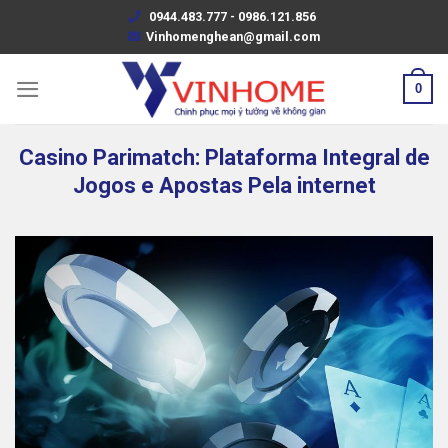
Skip
0944.483.777 - 0986.121.856
to
Vinhomenghean@gmail.com
content
0
Casino Parimatch: Plataforma Integral de
Jogos e Apostas Pela internet