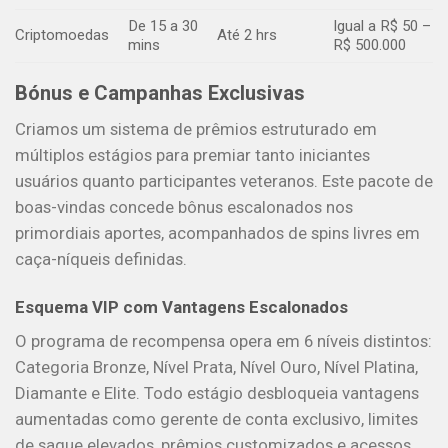
De 15 a 30
Igual a R$ 50 –
Criptomoedas
Até 2 hrs
mins
R$ 500.000
Bónus e Campanhas Exclusivas
Criamos um sistema de prêmios estruturado em
múltiplos estágios para premiar tanto iniciantes
usuários quanto participantes veteranos. Este pacote de
boas-vindas concede bônus escalonados nos
primordiais aportes, acompanhados de spins livres em
caça-níqueis definidas.
Esquema VIP com Vantagens Escalonados
O programa de recompensa opera em 6 níveis distintos:
Categoria Bronze, Nível Prata, Nível Ouro, Nível Platina,
Diamante e Elite. Todo estágio desbloqueia vantagens
aumentadas como gerente de conta exclusivo, limites
de saque elevados, prêmios customizados e acessos