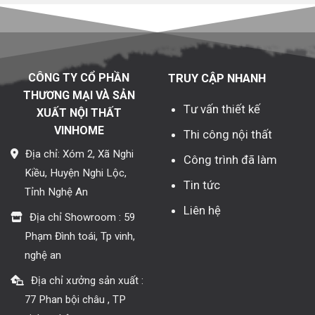
CÔNG TY CỔ PHẦN
TRUY CẬP NHANH
THƯƠNG MẠI VÀ SẢN
Tư vấn thiết kế
XUẤT NỘI THẤT
VINHOME
Thi công nội thất
Địa chỉ: Xóm 2, Xã Nghi
Công trình đã làm
Kiều, Huyện Nghi Lộc,
Tin tức
Tỉnh Nghệ An
Liên hệ
Địa chỉ Showroom : 59
Phạm Đình toái, Tp vinh,
nghệ an
Địa chỉ xưởng sản xuất :
77 Phan bội châu , TP