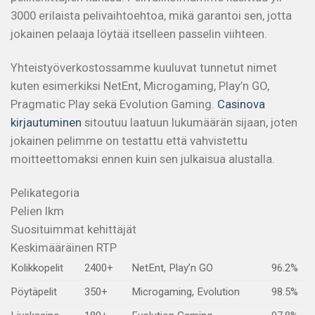
3000 erilaista pelivaihtoehtoa, mikä garantoi sen, jotta
jokainen pelaaja löytää itselleen passelin viihteen.
Yhteistyöverkostossamme kuuluvat tunnetut nimet
kuten esimerkiksi NetEnt, Microgaming, Play’n GO,
Pragmatic Play sekä Evolution Gaming.
Casinova
kirjautuminen
sitoutuu laatuun lukumäärän sijaan, joten
jokainen pelimme on testattu että vahvistettu
moitteettomaksi ennen kuin sen julkaisua alustalla.
Pelikategoria
Pelien lkm
Suosituimmat kehittäjät
Keskimääräinen RTP
Kolikkopelit
2400+
NetEnt, Play’n GO
96.2%
Pöytäpelit
350+
Microgaming, Evolution
98.5%