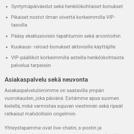
Syntymäpäiväedut sekä henkilökohtaiset bonukset
Pikaiset nostot ilman viivettä korkeimmilla VIP-
tasoilla
Pääsy eksklusiivisiin tapahtumiin sekä arvontoihin
Kuukausi- reload-bonukset aktiivisille käyttäjille
VIP-päälliköt korkeimmilla asteilla henkilökohtaista
palvelua tarpeisiin
Asiakaspalvelu sekä neuvonta
Asiakaspalvelutiimimme on saatavilla ympäri
vuorokauden, joka päivänä. Esitämme apua suomen
kielellä, mikä varmistaa sujuvan viestinnän sekä ripeät
ratkaisut mahdollisiin ongelmiin.
Yhteystapamme ovat live-chatin, s-postin ja