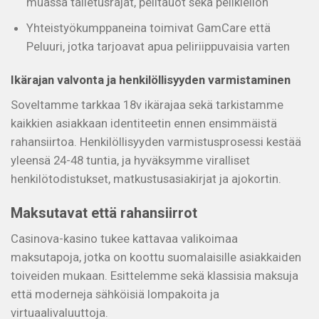
muassa talletusrajat, pelitauot sekä pelikiellon
Yhteistyökumppaneina toimivat GamCare että
Peluuri, jotka tarjoavat apua peliriippuvaisia varten
Ikärajan valvonta ja henkilöllisyyden varmistaminen
Soveltamme tarkkaa 18v ikärajaa sekä tarkistamme
kaikkien asiakkaan identiteetin ennen ensimmäistä
rahansiirtoa. Henkilöllisyyden varmistusprosessi kestää
yleensä 24-48 tuntia, ja hyväksymme viralliset
henkilötodistukset, matkustusasiakirjat ja ajokortin.
Maksutavat että rahansiirrot
Casinova-kasino tukee kattavaa valikoimaa
maksutapoja, jotka on koottu suomalaisille asiakkaiden
toiveiden mukaan. Esittelemme sekä klassisia maksuja
että moderneja sähköisiä lompakoita ja
virtuaalivaluuttoja.