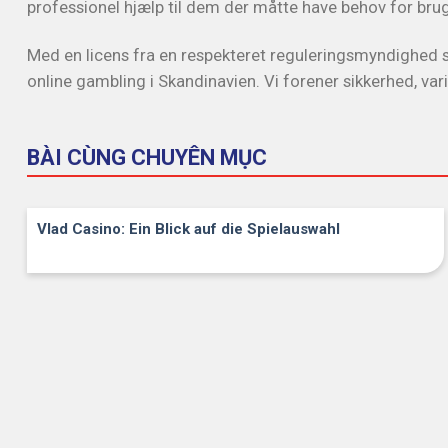
professionel hjælp til dem der måtte have behov for brug
Med en licens fra en respekteret reguleringsmyndighed 
online gambling i Skandinavien. Vi forener sikkerhed, va
BÀI CÙNG CHUYÊN MỤC
Vlad Casino: Ein Blick auf die Spielauswahl