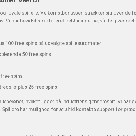
 og loyale spillere. Velkomstbonussen strækker sig over de f
ins. Vi har bevidst struktureret belønningerne, så de giver re
us 100 free spins på udvalgte spilleautomater
pplerende 50 free spins
 free spins
reds kr plus 25 free spins
sbeløbet, hvilket ligger på industriens gennemsnit. Vi har g
Spillere har mulighed for at altid kontakte support for præcis