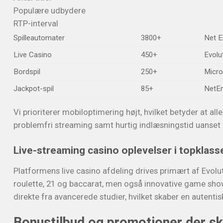
Populære udbydere
RTP-interval
Spilleautomater
3800+
Net E
Live Casino
450+
Evolu
Bordspil
250+
Micro
Jackpot-spil
85+
NetEn
Vi prioriterer mobiloptimering højt, hvilket betyder at 
problemfri streaming samt hurtig indlæsningstid uanset 
Live-streaming casino oplevelser i topklass
Platformens live casino afdeling drives primært af Evolu
roulette, 21 og baccarat, men også innovative game sho
direkte fra avancerede studier, hvilket skaber en autent
Bonustilbud og promotioner der s