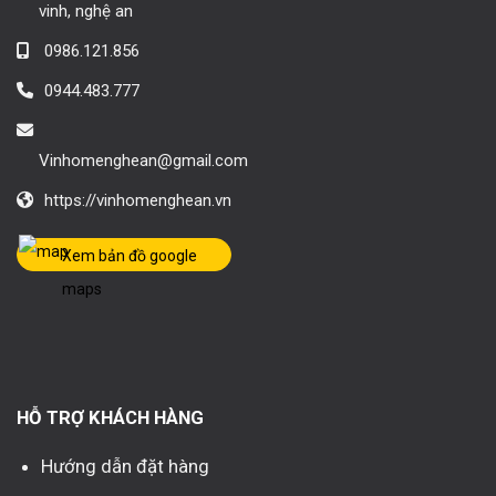
vinh, nghệ an
0986.121.856
0944.483.777
Vinhomenghean@gmail.com
https://vinhomenghean.vn
Xem bản đồ google
maps
HỖ TRỢ KHÁCH HÀNG
Hướng dẫn đặt hàng