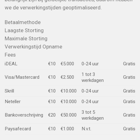
we de verwerkingstijden geoptimaliseerd.
Betaalmethode
Laagste Storting
Maximale Storting
Verwerkingstijd Opname
Fees
iDEAL
€10
€5.000
0-24 uur
Gratis
1 tot 3
Visa/Mastercard
€10
€2.500
Gratis
werkdagen
Skrill
€10
€10.000
0-24 uur
Gratis
Neteller
€10
€10.000
0-24 uur
Gratis
3 tot 5
Bankoverschrijving
€20
€50.000
Gratis
werkdagen
Paysafecard
€10
€1.000
N.v.t.
Gratis