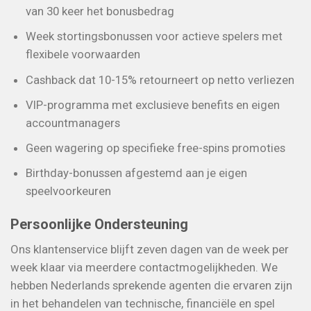
van 30 keer het bonusbedrag
Week stortingsbonussen voor actieve spelers met
flexibele voorwaarden
Cashback dat 10-15% retourneert op netto verliezen
VIP-programma met exclusieve benefits en eigen
accountmanagers
Geen wagering op specifieke free-spins promoties
Birthday-bonussen afgestemd aan je eigen
speelvoorkeuren
Persoonlijke Ondersteuning
Ons klantenservice blijft zeven dagen van de week per
week klaar via meerdere contactmogelijkheden. We
hebben Nederlands sprekende agenten die ervaren zijn
in het behandelen van technische, financiële en spel