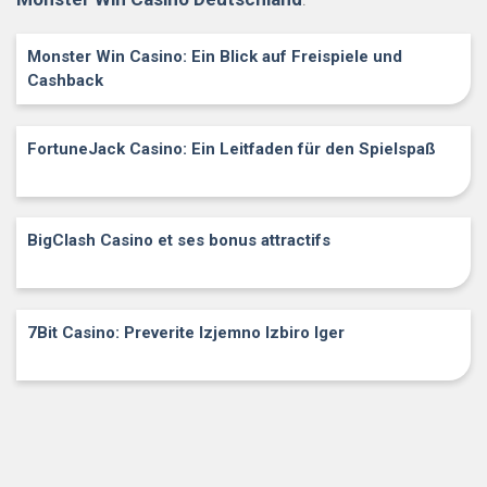
Monster Win Casino: Ein Blick auf Freispiele und
Cashback
FortuneJack Casino: Ein Leitfaden für den Spielspaß
BigClash Casino et ses bonus attractifs
7Bit Casino: Preverite Izjemno Izbiro Iger