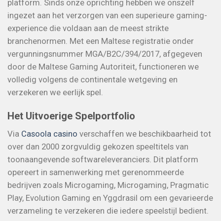
platform. Sinds onze oprichting hebben we onszelf
ingezet aan het verzorgen van een superieure gaming-
experience die voldaan aan de meest strikte
branchenormen. Met een Maltese registratie onder
vergunningsnummer MGA/B2C/394/2017, afgegeven
door de Maltese Gaming Autoriteit, functioneren we
volledig volgens de continentale wetgeving en
verzekeren we eerlijk spel.
Het Uitvoerige Spelportfolio
Via
Casoola casino
verschaffen we beschikbaarheid tot
over dan 2000 zorgvuldig gekozen speeltitels van
toonaangevende softwareleveranciers. Dit platform
opereert in samenwerking met gerenommeerde
bedrijven zoals Microgaming, Microgaming, Pragmatic
Play, Evolution Gaming en Yggdrasil om een gevarieerde
verzameling te verzekeren die iedere speelstijl bedient.