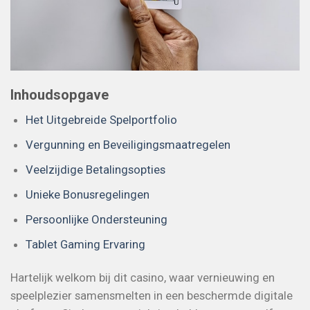
Inhoudsopgave
Het Uitgebreide Spelportfolio
Vergunning en Beveiligingsmaatregelen
Veelzijdige Betalingsopties
Unieke Bonusregelingen
Persoonlijke Ondersteuning
Tablet Gaming Ervaring
Hartelijk welkom bij dit casino, waar vernieuwing en
speelplezier samensmelten in een beschermde digitale