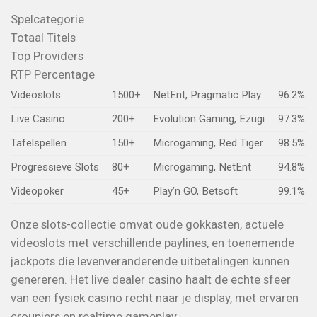
Spelcategorie
Totaal Titels
Top Providers
RTP Percentage
Videoslots
1500+
NetEnt, Pragmatic Play
96.2%
Live Casino
200+
Evolution Gaming, Ezugi
97.3%
Tafelspellen
150+
Microgaming, Red Tiger
98.5%
Progressieve Slots
80+
Microgaming, NetEnt
94.8%
Videopoker
45+
Play’n GO, Betsoft
99.1%
Onze slots-collectie omvat oude gokkasten, actuele
videoslots met verschillende paylines, en toenemende
jackpots die levenveranderende uitbetalingen kunnen
genereren. Het live dealer casino haalt de echte sfeer
van een fysiek casino recht naar je display, met ervaren
croupiers en realtime gameplay.