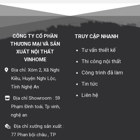
CÔNG TY CỔ PHẦN
TRUY CẬP NHANH
THƯƠNG MẠI VÀ SẢN
Tư vấn thiết kế
XUẤT NỘI THẤT
VINHOME
Thi công nội thất
Địa chỉ: Xóm 2, Xã Nghi
Công trình đã làm
Kiều, Huyện Nghi Lộc,
Tin tức
Tỉnh Nghệ An
Liên hệ
Địa chỉ Showroom : 59
Phạm Đình toái, Tp vinh,
nghệ an
Địa chỉ xưởng sản xuất :
77 Phan bội châu , TP