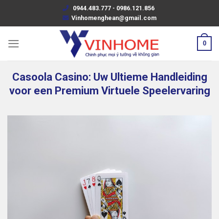
Skip
0944.483.777 - 0986.121.856
to
Vinhomenghean@gmail.com
content
0
Casoola Casino: Uw Ultieme Handleiding
voor een Premium Virtuele Speelervaring