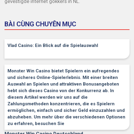
gevestigde internet gokkers in NL.
BÀI CÙNG CHUYÊN MỤC
Vlad Casino: Ein Blick auf die Spielauswahl
Monster Win Casino bietet Spielern ein aufregendes
und sicheres Online-Spielerlebnis. Mit einer breiten
Auswahl an Spielen und attraktiven Bonusangeboten
hebt sich dieses Casino von der Konkurrenz ab. In
diesem Artikel werden wir uns auf die
Zahlungsmethoden konzentrieren, die es Spielern
ermöglichen, einfach und sicher Geld einzuzahlen und
abzuheben. Um mehr über die verschiedenen Optionen
zu erfahren, besuchen Sie
Monster Win Casino Deutschland
.