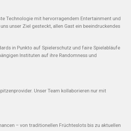
chste Technologie mit hervorragendem Entertainment und
ns unser Ziel gesteckt, allen Gast ein beeindruckendes
rds in Punkto auf Spielerschutz und faire Spielabläufe
abhängigen Instituten auf ihre Randomness und
pitzenprovider. Unser Team kollaborieren nur mit
ncen – von traditionellen Früchteslots bis zu aktuellen