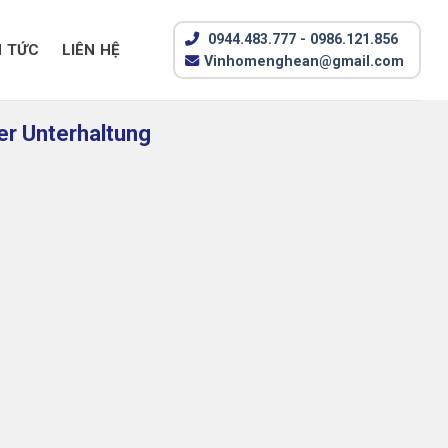
0944.483.777 - 0986.121.856
N TỨC
LIÊN HỆ
Vinhomenghean@gmail.com
er Unterhaltung