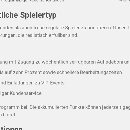
en, regelmäßige Neuerscheinungen
Wolf 
liche Spielertyp
nden als auch treue reguläre Spieler zu honorieren. Unser 
gen, die realistisch erfüllbar sind.
hlung mit Zugang zu wöchentlich verfügbaren Aufladeboni u
is auf zehn Prozent sowie schnellere Bearbeitungszeiten
und Einladungen zu VIP-Events
ssiger Kundenservice
tsprogramm bei. Die akkumulierten Punkte können jederzeit g
 bietet.
tionen