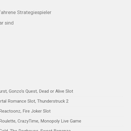
fahrene Strategiespieler
ar sind
urst, Gonzo’s Quest, Dead or Alive Slot
tal Romance Slot, Thunderstruck 2
Reactoonz, Fire Joker Slot
-Roulette, CrazyTime, Monopoly Live Game