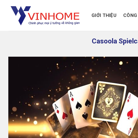
Skip
to
GIỚI THIỆU
CÔNG 
content
Casoola Spielc