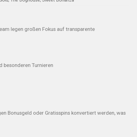
Gold, The Doghouse, Sweet Bonanza
Team legen großen Fokus auf transparente
nd besonderen Turnieren
egen Bonusgeld oder Gratisspins konvertiert werden, was