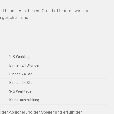
eit haben. Aus diesem Grund offerieren wir eine
gesichert sind.
1-3 Werktage
Binnen 24 Stunden
Binnen 24 Std.
Binnen 24 Std.
3-5 Werktage
Keine Auszahlung
der Absicherung der Spieler und erfüllt den