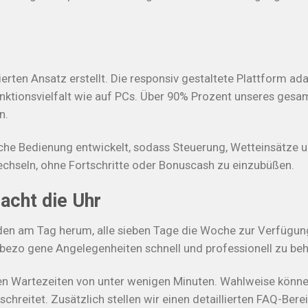
rten Ansatz erstellt. Die responsiv gestaltete Plattform ad
unktionsvielfalt wie auf PCs. Über 90% Prozent unseres gesa
n.
che Bedienung entwickelt, sodass Steuerung, Wetteinsätze un
chseln, ohne Fortschritte oder Bonuscash zu einzubüßen.
acht die Uhr
 am Tag herum, alle sieben Tage die Woche zur Verfügung be
bezo gene Angelegenheiten schnell und professionell zu be
chen Wartezeiten von unter wenigen Minuten. Wahlweise könne
schreitet. Zusätzlich stellen wir einen detaillierten FAQ-Ber