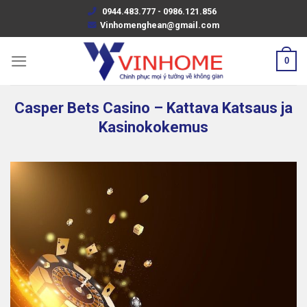
Skip
0944.483.777 - 0986.121.856
to
Vinhomenghean@gmail.com
content
0
Casper Bets Casino – Kattava Katsaus ja
Kasinokokemus