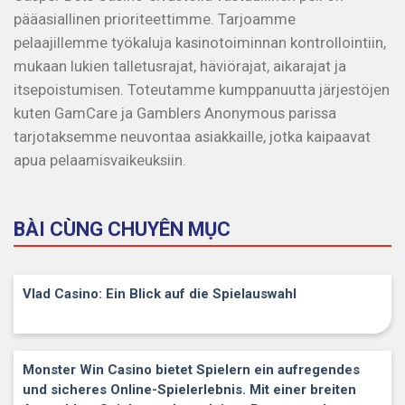
pääasiallinen prioriteettimme. Tarjoamme
pelaajillemme työkaluja kasinotoiminnan kontrollointiin,
mukaan lukien talletusrajat, häviörajat, aikarajat ja
itsepoistumisen. Toteutamme kumppanuutta järjestöjen
kuten GamCare ja Gamblers Anonymous parissa
tarjotaksemme neuvontaa asiakkaille, jotka kaipaavat
apua pelaamisvaikeuksiin.
BÀI CÙNG CHUYÊN MỤC
Vlad Casino: Ein Blick auf die Spielauswahl
Monster Win Casino bietet Spielern ein aufregendes
und sicheres Online-Spielerlebnis. Mit einer breiten