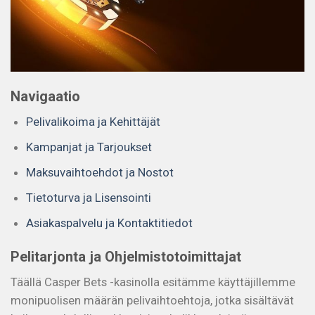
Navigaatio
Pelivalikoima ja Kehittäjät
Kampanjat ja Tarjoukset
Maksuvaihtoehdot ja Nostot
Tietoturva ja Lisensointi
Asiakaspalvelu ja Kontaktitiedot
Pelitarjonta ja Ohjelmistotoimittajat
Täällä Casper Bets -kasinolla esitämme käyttäjillemme
monipuolisen määrän pelivaihtoehtoja, jotka sisältävät