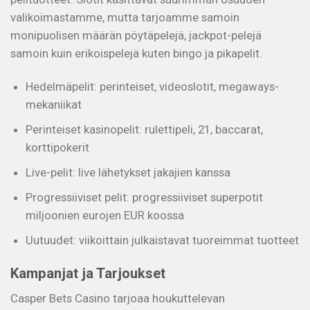
valikoimastamme, mutta tarjoamme samoin
monipuolisen määrän pöytäpelejä, jackpot-pelejä
samoin kuin erikoispelejä kuten bingo ja pikapelit.
Hedelmäpelit: perinteiset, videoslotit, megaways-
mekaniikat
Perinteiset kasinopelit: rulettipeli, 21, baccarat,
korttipokerit
Live-pelit: live lähetykset jakajien kanssa
Progressiiviset pelit: progressiiviset superpotit
miljoonien eurojen EUR koossa
Uutuudet: viikoittain julkaistavat tuoreimmat tuotteet
Kampanjat ja Tarjoukset
Casper Bets Casino tarjoaa houkuttelevan