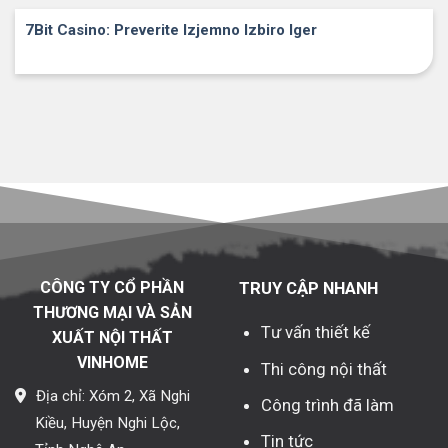
7Bit Casino: Preverite Izjemno Izbiro Iger
CÔNG TY CỔ PHẦN
TRUY CẬP NHANH
THƯƠNG MẠI VÀ SẢN
Tư vấn thiết kế
XUẤT NỘI THẤT
VINHOME
Thi công nội thất
Địa chỉ: Xóm 2, Xã Nghi
Công trình đã làm
Kiều, Huyện Nghi Lộc,
Tin tức