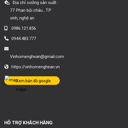
Địa chỉ xưởng sản xuất :
77 Phan bội châu , TP
vinh, nghệ an
0986.121.856
0944.483.777
Vinhomenghean@gmail.com
https://vinhomenghean.vn
Xem bản đồ google
maps
HỖ TRỢ KHÁCH HÀNG