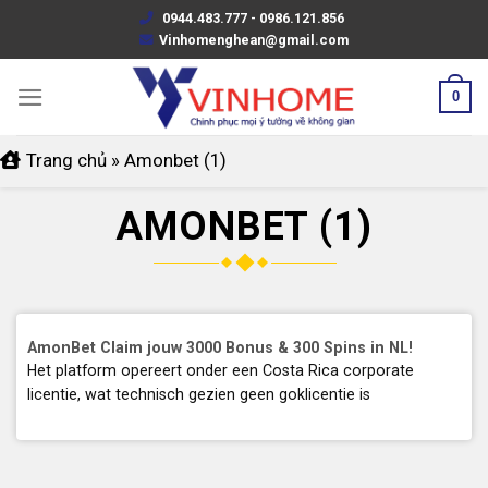
Skip
0944.483.777 - 0986.121.856
to
Vinhomenghean@gmail.com
content
0
Trang chủ
»
Amonbet (1)
AMONBET (1)
AmonBet Claim jouw 3000 Bonus & 300 Spins in NL!
Het platform opereert onder een Costa Rica corporate
licentie, wat technisch gezien geen goklicentie is