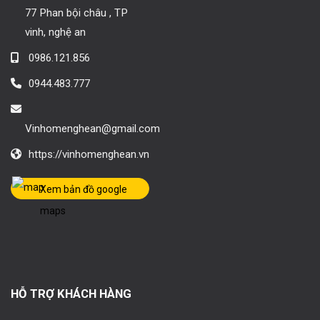
77 Phan bội châu , TP
vinh, nghệ an
0986.121.856
0944.483.777
Vinhomenghean@gmail.com
https://vinhomenghean.vn
Xem bản đồ google
maps
HỖ TRỢ KHÁCH HÀNG