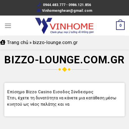
Skip
0944.483.777 - 0986.121.856
to
Vinhomenghean@gmail.com
content
0
Trang chủ
»
bizzo-lounge.com.gr
BIZZO-LOUNGE.COM.GR
Επίσημο Bizzo Casino Εισοδος Σύνδεσμος
Έτσι, έχετε τη δυνατότητα να κάνετε μια κατάθεση μέσω
κινητού ως νέος πελάτης και να