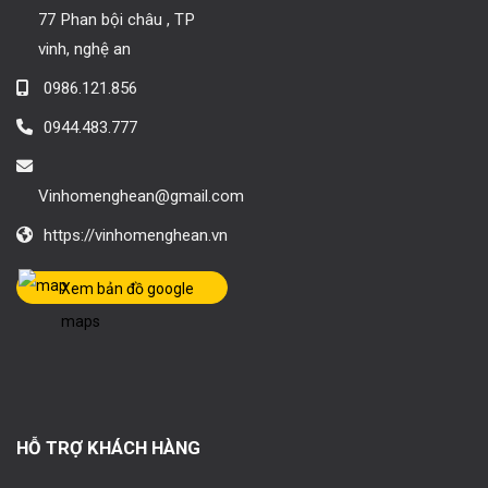
77 Phan bội châu , TP
vinh, nghệ an
0986.121.856
0944.483.777
Vinhomenghean@gmail.com
https://vinhomenghean.vn
Xem bản đồ google
maps
HỖ TRỢ KHÁCH HÀNG