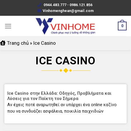
Skip
0944.483.777 - 0986.121.856
to
Vinhomenghean@gmail.com
content
0
Trang chủ
»
Ice Casino
ICE CASINO
Ice Casino στην Ελλάδα: Οδηγός, Προβλήματα και
Λύσεις για τον Παίκτη του Σήμερα
Αν έχεις ποτέ αναρωτηθεί αν υπάρχει ένα online καζίνο
που να συνδυάζει ασφάλεια, ποικιλία παιχνιδιών