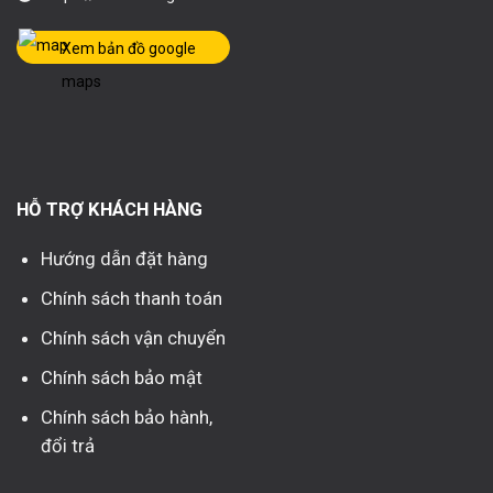
Xem bản đồ google
maps
HỖ TRỢ KHÁCH HÀNG
Hướng dẫn đặt hàng
Chính sách thanh toán
Chính sách vận chuyển
Chính sách bảo mật
Chính sách bảo hành,
đổi trả