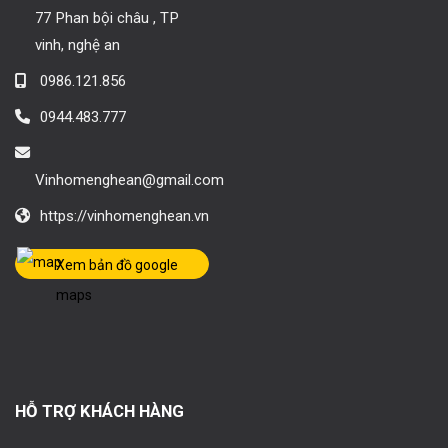
77 Phan bội châu , TP
vinh, nghệ an
0986.121.856
0944.483.777
Vinhomenghean@gmail.com
https://vinhomenghean.vn
Xem bản đồ google
maps
HỖ TRỢ KHÁCH HÀNG